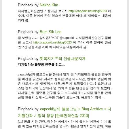
Pingback by
Nakho Kim
디지털만화산업연구 풀버전 보고서
http://capcold.net/blog/5823
에
추가. 이쪽 분야에 관심 있으신 분들에겐 아마 꽤 재미있는 내용이
리라 봄.
Pingback by
Bum Sik Lee
잘 보았습니다. 감사욥! ^^ RT @capcold: 디지털만화산업연구 풀버
전 보고서
http://capcold.net/blog/5823
에 추가. 이쪽 분야에 관심
있으신 분들에겐 아마 꽤 재미있는 내용이리라 봄.
Pingback by
뗏목지기™의 인생사분지계
디지털만화 플랫폼 연구를 읽고…
capcold님의 블로그님을 통해서 알게 된 디지털만화 플랫폼 연구의
풀 버전을 읽었다. 자세히 정독한 것은 아니지만, 만화에 관심이 많
은 나로서는 꽤 재미 있는 내용. 배운 게 도둑질이라고, 읽으면서 시
스템 엔지니어 입장에서 몇 가지 떠오른 단상들을 정리해 보았다.
디지털 만화 플랫폼 연구를 읽고 보고서의 ‘III. 디지털 플랫폼 만화
산업 진출의 설계 – 1. 구현 기술적 요소 – 가. 하드웨어’ 항목…
Pingback by
capcold님의 블로그님 » Blog Archive » 디
지털만화 시장의 경향 [한국만화연감 2010]
[…] 만화 시장 관련. 당연한 이야기지만 이 챕터는 이전에 이미 올
린 바 있는 디지털만화플랫폼 연구와 내용상 연계지점이 많다. 여튼