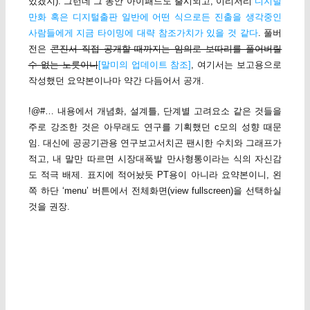
있겠지). 그런데 그 동안 아이패드도 출시되고, 이리저리
디지털
만화 혹은 디지털출판 일반에 어떤 식으로든 진출을 생각중인
사람들에게 지금 타이밍에 대략 참조가치가 있을 것 같다
. 풀버
전은
콘진서 직접 공개할 때까지는 임의로 보따리를 풀어버릴
수 없는 노릇이니
[말미의 업데이트 참조]
, 여기서는 보고용으로
작성했던 요약본이나마 약간 다듬어서 공개.
!@#… 내용에서 개념화, 설계틀, 단계별 고려요소 같은 것들을
주로 강조한 것은 아무래도 연구를 기획했던 c모의 성향 때문
임. 대신에 공공기관용 연구보고서치곤 팬시한 수치와 그래프가
적고, 내 말만 따르면 시장대폭발 만사형통이라는 식의 자신감
도 적극 배제. 표지에 적어놨듯 PT용이 아니라 요약본이니, 왼
쪽 하단 ‘menu’ 버튼에서 전체화면(view fullscreen)을 선택하실
것을 권장.