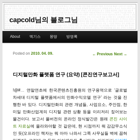
capcold님의 블로그님
Main menu
About
엑기스
몽땅
방명록
Skip to primary content
Skip to secondary content
Posted on
2010. 04. 09.
Post navigation
←
Previous
Next
→
디지털만화 플랫폼 연구 (요약) [콘진연구보고서]
!@#… 연말연초에 한국콘텐츠진흥원의 연구용역으로 ‘글로벌
차세대 디지털 플랫폼에서의 만화수익모델 연구’ 라는 것을 진
행한 바 있다. 디지털만화의 관련 개념들, 사업요소, 주안점, 한
미일 만화산업계의 디지털 관련 상황 등을 이리저리 짚어보는
물건이다. 보고서 풀버전의 온라인 정식발간은 원래
콘진 사이
트 자료실
에 올라와야할 것 같은데, 현 시점까지 뭐 감감무소식
인 듯(오프라인 책자는 뭐 아마 나와서 그쪽 사무실들 벽에 꼽혀