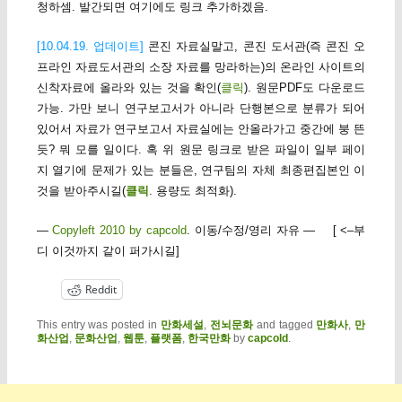
청하셈. 발간되면 여기에도 링크 추가하겠음.
[10.04.19. 업데이트]
콘진 자료실말고, 콘진 도서관(즉 콘진 오
프라인 자료도서관의 소장 자료를 망라하는)의 온라인 사이트의
신착자료에 올라와 있는 것을 확인(
클릭
). 원문PDF도 다운로드
가능. 가만 보니 연구보고서가 아니라 단행본으로 분류가 되어
있어서 자료가 연구보고서 자료실에는 안올라가고 중간에 붕 뜬
듯? 뭐 모를 일이다. 혹 위 원문 링크로 받은 파일이 일부 페이
지 열기에 문제가 있는 분들은, 연구팀의 자체 최종편집본인 이
것을 받아주시길(
클릭
. 용량도 최적화).
—
Copyleft 2010 by capcold
. 이동/수정/영리 자유 — [ <–부
디 이것까지 같이 퍼가시길]
Reddit
This entry was posted in
만화세설
,
전뇌문화
and tagged
만화사
,
만
화산업
,
문화산업
,
웹툰
,
플랫폼
,
한국만화
by
capcold
.