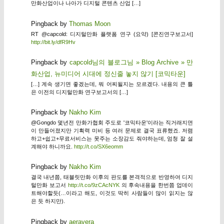
만화산업이나 나아가 디지털 콘텐츠 산업 […]
Pingback by
Thomas Moon
RT @capcold: 디지털만화 플랫폼 연구 (요약) [콘진연구보고서]
http://bit.ly/dfR9Hv
Pingback by
capcold님의 블로그님 » Blog Archive » 만
화산업, 뉴미디어 시대에 정신줄 놓지 않기 [코믹타운]
[…] 계속 생기면 좋겠는데, 뭐 어찌될지는 모르겠다. 내용의 큰 틀
은 이전의 디지털만화 연구보고서의 […]
Pingback by
Nakho Kim
@Gongdo 몇년전 만화가협회 주도로 '코믹타운'이라는 직거래지면
이 만들어졌지만 기획력 미비 등 여러 문제로 결국 표류했죠. 저렴
하고+쉽고+무료서비스는 못주는 소장감도 줘야하는데, 엄청 잘 설
계해야 하니까요.
http://t.co/SX6eomm
Pingback by
Nakho Kim
결국 내년쯤, 태블릿만화 이후의 판도를 본격적으로 반영하여 디지
털만화 보고서
http://t.co/9zCAcNYK
의 후속내용을 한번쯤 업데이
트해야할듯(…이라고 해도, 이것도 딱히 사람들이 많이 읽지는 않
은 듯 하지만).
Pingback by
aeravera