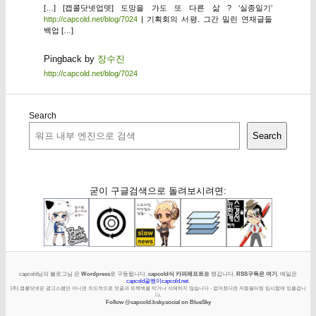
[…] [캡콜닷넷업뎃] 도망을 가도 또 다른 삶 ? ‘실종일기’
http://capcold.net/blog/7024
| 기획회의 서평. 그간 밀린 연재글들
백업 […]
Pingback by
장수진
http://capcold.net/blog/7024
Search
Search
굳이 구글검색으로 돌려보시려면:
capcold님의 블로그님 은
Wordpress
로 구동됩니다.
capcold식 카피레프트
를 챙깁니다.
RSS구독은 여기
. 메일은
capcold골뱅이capcold.net
.
[주] 캡콜닷넷은 광고스팸만 아니면 의도적으로 덧글과 트랙백을 막거나 삭제하지 않습니다 - 없어졌다면 자동필터링 임시함에 있을겁니
다.
Follow @capcold.bsky.social on BlueSky