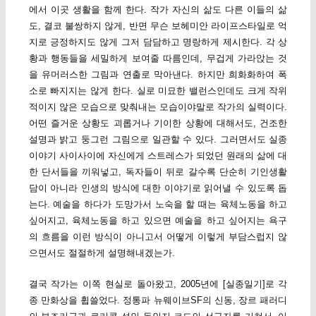
에서 이곳 생활을 함께 한다. 작가 자신의 삶도 다른 이들의 삶
도, 결코 불쌍하지 않게, 반면 무슨 보헤미안 라이프스타일로 억
지로 긍정하지도 않게 그저 담담하고 명랑하게 제시한다. 각 상
황과 행동들을 세밀하게 보여줄 따름인데, 무겁게 가라앉는 것
을 유머러스한 그림과 연출로 막아낸다. 하지만 희화화하여 폭
소로 빠지지는 않게 한다. 실로 미묘한 밸런스인데도 크게 작위
적이지 않은 모습으로 맞춰내는 모습이야말로 작가의 실력이다.
어떤 즐거운 상황도 괴롭거나 기이한 상황에 대해서도, 건조한
설명과 밝고 둥그런 그림으로 일관할 수 있다. 그러면서도 실종
이야기 사이사이에 자신에게 스트레스가 되었던 원래의 삶에 대
한 단서들을 끼워넣고, 독자들이 뒤로 갈수록 단순히 기인생활
담이 아니라 인생의 방식에 대한 이야기로 읽어낼 수 있도록 돕
는다. 예술을 하다가 도망가서 노숙을 할 때는 육체노동을 하고
싶어지고, 육체노동을 하고 있으면 예술을 하고 싶어지는 욕구
의 흐름을 이런 방식이 아니고서 어떻게 이렇게 부담스럽지 않
으면서도 절절하게 설명해내겠는가.
결국 작가는 이쪽 현실로 돌아왔고, 2005년에 [실종일기]로 각
종 만화상을 휩쓸었다. 정통파 뉴웨이브SF의 신동, 장르 패러디