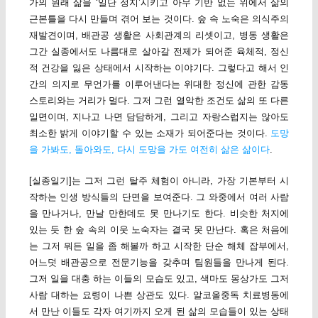
가의 원래 삶을 ‘일단 정지’시키고 아무 기반 없는 위에서 삶의
근본틀을 다시 만들며 겪어 보는 것이다. 숲 속 노숙은 의식주의
재발견이며, 배관공 생활은 사회관계의 리셋이고, 병동 생활은
그간 실종에서도 나름대로 살아갈 전제가 되어준 육체적, 정신
적 건강을 잃은 상태에서 시작하는 이야기다. 그렇다고 해서 인
간의 의지로 무언가를 이루어낸다는 위대한 정신에 관한 감동
스토리와는 거리가 멀다. 그저 그런 열악한 조건도 삶의 또 다른
일면이며, 지나고 나면 담담하게, 그리고 자랑스럽지는 않아도
최소한 밝게 이야기할 수 있는 소재가 되어준다는 것이다.
도망
을 가봐도, 돌아와도, 다시 도망을 가도 여전히 삶은 삶이다
.
[실종일기]는 그저 그런 탈주 체험이 아니라, 가장 기본부터 시
작하는 인생 방식들의 단면을 보여준다. 그 와중에서 여러 사람
을 만나거나, 만날 만한데도 못 만나기도 한다. 비슷한 처지에
있는 듯 한 숲 속의 이웃 노숙자는 결국 못 만난다. 혹은 처음에
는 그저 뭐든 일을 좀 해볼까 하고 시작한 단순 해체 잡부에서,
어느덧 배관공으로 전문기능을 갖추며 팀원들을 만나게 된다.
그저 일을 대충 하는 이들의 모습도 있고, 색마도 몽상가도 그저
사람 대하는 요령이 나쁜 상관도 있다. 알코올중독 치료병동에
서 만난 이들도 각자 여기까지 오게 된 삶의 모습들이 있는 상태