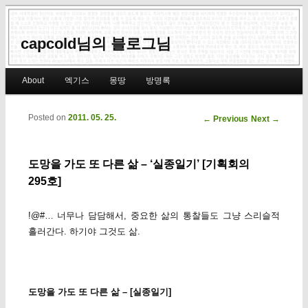
capcold님의 블로그님
Main menu
About
엑기스
몽땅
방명록
Skip to primary content
Skip to secondary content
Posted on
2011. 05. 25.
Post navigation
←
Previous
Next
→
도망을 가도 또 다른 삶 – ‘실종일기’ [기획회의
295호]
!@#… 너무나 담담해서, 중요한 삶의 통찰들도 그냥 스리슬적
흘러간다. 하기야 그것도 삶.
도망을 가도 또 다른 삶 – [실종일기]