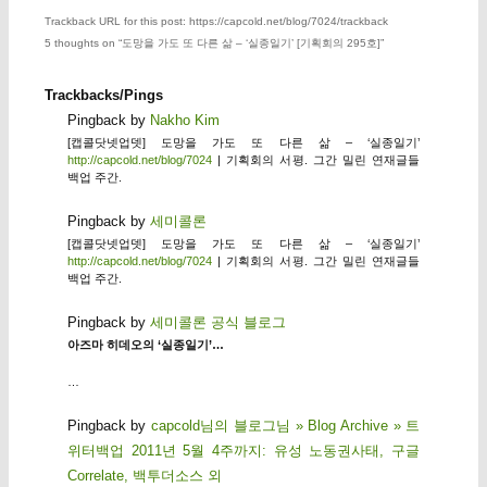
Trackback URL for this post: https://capcold.net/blog/7024/trackback
5 thoughts on “
도망을 가도 또 다른 삶 – ‘실종일기’ [기획회의 295호]
”
Trackbacks/Pings
Pingback by
Nakho Kim
[캡콜닷넷업뎃] 도망을 가도 또 다른 삶 – ‘실종일기’
http://capcold.net/blog/7024
| 기획회의 서평. 그간 밀린 연재글들
백업 주간.
Pingback by
세미콜론
[캡콜닷넷업뎃] 도망을 가도 또 다른 삶 – ‘실종일기’
http://capcold.net/blog/7024
| 기획회의 서평. 그간 밀린 연재글들
백업 주간.
Pingback by
세미콜론 공식 블로그
아즈마 히데오의 ‘실종일기’…
…
Pingback by
capcold님의 블로그님 » Blog Archive » 트
위터백업 2011년 5월 4주까지: 유성 노동권사태, 구글
Correlate, 백투더소스 외