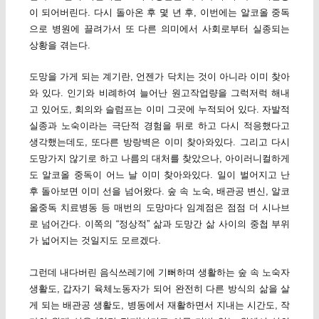
이 되어버린다. 다시 돌아온 후 몇 년 후, 이번에는 알코올 중독
으로 병원에 끌려가서 또 다른 의미에서 사회로부터 실종되는
상황을 겪는다.
도망을 가게 되는 계기란, 언젠가 닥치는 것이 아니라 이미 찾아
와 있다. 인기와 비례하여 늘어난 원고작업량을 그럭저럭 해내
고 있어도, 회의와 슬럼프는 이미 그곳에 누적되어 있다. 자발적
실종과 노숙이라는 극단적 경험을 뒤로 하고 다시 적응했다고
생각했는데도, 또다른 방랑벽은 이미 찾아와있다. 그리고 다시
도망가지 않기로 하고 나름의 대처를 찾았으나, 아이러니컬하게
도 알코올 중독이 어느 날 이미 찾아와있다. 일이 벌어지고 난
후 돌아보면 이미 선을 넘어왔다. 숲 속 노숙, 배관공 변신, 알코
올중독 치료병동 등 매번의 도망마다 임계점은 점점 더 시나브
로 넘어간다. 이쪽의 “정상적” 삶과 도망간 삶 사이의 중첩 부위
가 넓어지는 것일지도 모르겠다.
그런데 내다버린 음식쓰레기에 기뻐하며 생활하는 숲 속 노숙자
생활도, 갑자기 육체노동자가 되어 완전히 다른 방식의 삶을 살
게 되는 배관공 생활도, 병동에서 재활하면서 지내는 시간도, 작