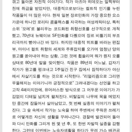
겪고 돌아온 자전적 이야기다. 작가 아즈마 히데오는 일찍부터
천재 취급을 받았지만, 대중적으로보다는 컬트적 인기를 누린
작품들이 더 많은 이다. 현재 일본 장르만화의 가장 중요한 요소
가운데 하나인 로리타 콤플렉스를 자극하는 여성캐릭터상, 특히
소위 ‘모에’로 불리우는 코드화된 취향선호를 선구적으로 개척
했고, 70년대 뉴웨이브 SF만화를 다뤘으며 장르 비틀기의 부조
리극까지 뻗어나간 바 있다. 하지만 대중적 히트를 바라는 편집
부, 마이너 컬트 취향의 세계와 주류잡지를 오가며 엄청난 양의
원고를 쏟아내야 하는 상황, 그런 것에 휩쓸리며 뭐가 뭔지 모를
상태로 80년대 말을 맞이했다. 작품은 89년의 어느날, 갑자기
작가가 원고를 펑크내고 1주일간 친구 집에서 잠적하다가 야산
에서 자살기도를 하는 것으로 시작한다. “리얼리즘으로 그리면
우울해지는 이야기니까 긍정적으로” 그려내겠다는 선언을 하고
고작 4페이지만에, 유머러스한 방식으로 그 어두운 이야기가 가
감없이 디테일 넘치게 펼쳐진다. 비탈길의 나무에 목을 메었지
만 중간에 잠들어서 살아남았고, 첫 번째 실종의 이야기가 펼쳐
진다. 그 숲 속에서 작가는 노숙을 하며 주변에서 주워온 쓰레기
로 어떻게든 자신의 생활을 꾸려나간다. 경찰에 발견되어 돌아
와 다시 만화를 그리게 된 몇 년 후, 또 한번 자발적 실종을 감행
한다. 그런데 이번에는 노숙자생활을 하다가 무려 가스 배관공