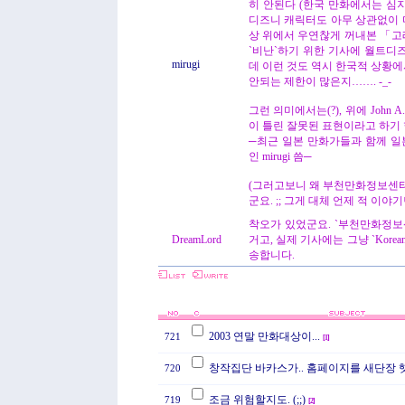
히 안된다 (한국 만화에서는 심
디즈니 캐릭터도 아무 상관없이 마구
상 위에서 우연찮게 꺼내본 「
`비난`하기 위한 기사에 월트디
mirugi
데 이런 것도 역시 한국적 상황에
안되는 제한이 많은지……. -_-
그런 의미에서는(?), 위에 John 
이 틀린 잘못된 표현이라고 하기 힘
─최근 일본 만화가들과 함께 일
인 mirugi 씀─
(그러고보니 왜 부천만화정보센터
군요. ;; 그게 대체 언제 적 이야
착오가 있었군요. `부천만화정보
DreamLord
거고, 실제 기사에는 그냥 `Korean
송합니다.
2003 연말 만화대상이...
721
[
1
]
창작집단 바카스가.. 홈페이지를 새단장 
720
조금 위험할지도. (;;)
719
[
2
]