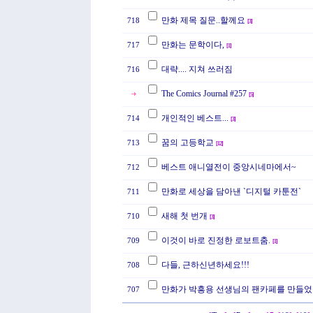
만화 제목 질문..할께요
718
[
3
]
만화는 문학이다,
717
[
1
]
대략.... 지쳐 쓰러짐
716
The Comics Journal #257
[
5
]
개인적인 베스트...
714
[
3
]
꿈의 고등학교
713
[
12
]
베스트 애니열전이 중앙시네마에서~
712
만화로 세상을 담아낸 `디지털 카툰전`
711
새해 첫 번개
710
[
3
]
이것이 바로 진정한 로보트춤.
709
[
1
]
다들, 근하신년하세요!!!
708
만화가 박흥용 선생님의 팬카페를 만들었
707