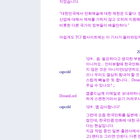
지었습니다.
"대한민국에서 만화예술에 대한 제한은 드물다.
산업에 대해서 제재를 가하지 않고 오히려 지원해
비롯한 다른 국가의 정부들이 배울만하다."
아쉽게도 TCJ 웹사이트에는 이 기사가 올라와있지
2
!@#... 음. 필요하다고 생각한
이니까요... 인터뷰할때 한국만
지 않은 것은 아니지만(당연히도)
capcold
으니 우리도 열심히 힘내야 할 것
스럽게 빼놓은 듯 합니다... Dre
주실 수 있나요? ;;
캡콜드님께 이메일로 보내려하니
DreamLord
하게 스캔한거라서 읽기 어려우
capcold
!@#...옙 감사합니다!
그런데 요즘 한국만화를 일본에
점인데, 한국만큼 만화에 대한 규제
다는 현실입니다.
지금 작업 중인 일본 출판사에서
고) 팬티도 그리면 안된다, 다른