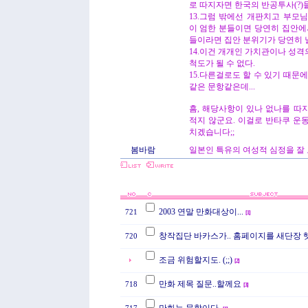
로 따지자면 한국의 반공투사(?)들
13.그럼 밖에선 개판치고 부모
이 엄한 분들이면 당연히 집안에
들이라면 집안 분위기가 당연히 널
14.이건 개개인 가치관이나 성
척도가 될 수 없다.
15.다른걸로도 할 수 있기 때문
같은 문항같은데...
흠, 해당사항이 있나 없나를 따
적지 않군요. 이걸로 반타쿠 운동
치겠습니다;;
봄바람
일본인 특유의 여성적 심정을 잘
2003 연말 만화대상이...
721
[
1
]
창작집단 바카스가.. 홈페이지를 새단장 
720
조금 위험할지도. (;;)
[
2
]
만화 제목 질문..할께요
718
[
3
]