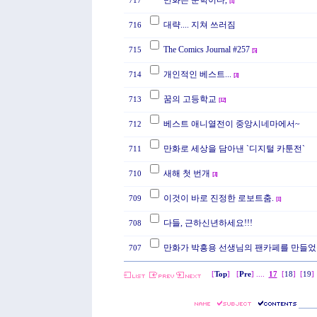
만화는 문학이다,
717
[
1
]
대략.... 지쳐 쓰러짐
716
The Comics Journal #257
715
[
5
]
개인적인 베스트...
714
[
3
]
꿈의 고등학교
713
[
12
]
베스트 애니열전이 중앙시네마에서~
712
만화로 세상을 담아낸 `디지털 카툰전`
711
새해 첫 번개
710
[
3
]
이것이 바로 진정한 로보트춤.
709
[
1
]
다들, 근하신년하세요!!!
708
만화가 박흥용 선생님의 팬카페를 만들었
707
[
Top
] [
Pre
] ....
17
[
18
]
[
19
]