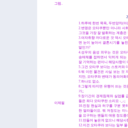
그럼..
2
1.하루에 한번 목욕, 두번양치(
2.변명은 오타쿠뿐만 아니라 사
그것을 가장 잘 발휘하는 계층은 정치
3.여자취향 까다로운 것 역시 오타
면 눈이 높아서 결혼시기를 놓친
말인가?
4.성우의 음성 외우는 것은 오타
송매체를 접하면서 익히게 되는 
잘 기억하는 편이니 해당사항이 
5.그건 오타쿠 보다는 스토커와 더
6.뭐 이런 물건은 사실 보는 것
지만, 오타쿠와 변태가 동의어화되는
7.하나도 없소.
8.그렇게 따지면 유행어 쓰는 
가;;
9.장기간의 경제침체와 실업률 
들은 죄다 오타쿠란 소리요 -_-;;
이제필
10.진정 현실과 허구를 구분 
한 얼라들이요. 뭐 저정도는 미
을 요구하는 팬들의 애원 정도쯤
11.만들어 놓은게 없으니 해당사항
12.이건 오타쿠라 보다는 일부 몰