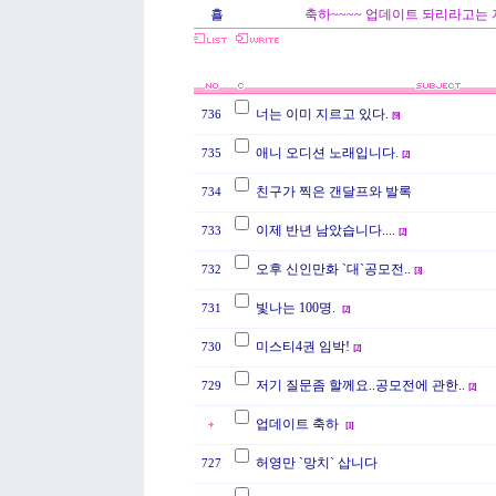
횰
축하~~~~ 업데이트 되리라고는
너는 이미 지르고 있다.
736
[
9
]
애니 오디션 노래입니다.
735
[
2
]
친구가 찍은 갠달프와 발록
734
이제 반년 남았습니다....
733
[
2
]
오후 신인만화 `대`공모전..
732
[
3
]
빛나는 100명.
731
[
2
]
미스티4권 임박!
730
[
2
]
저기 질문좀 할께요..공모전에 관한..
729
[
2
]
업데이트 축하
[
1
]
허영만 `망치` 삽니다
727