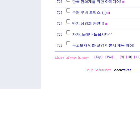
한국 만화계를 위한 아이디어!
726
[
3
]
수퍼 루비 코믹스. (;;)
725
[
4
]
반지 상영회 관련!!!
724
[
3
]
자자..노래나 들읍시다^^
723
두고보자 만화 교양 이론서 제목 확정!
722
[
Top
] [
Pre
] ....
[
9
]
[
10
]
[
11