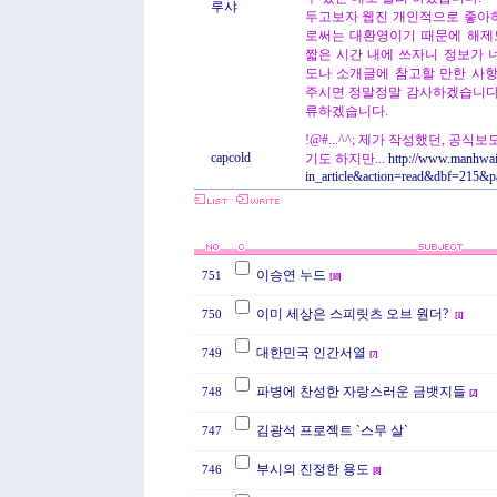
루샤
두고보자 웹진 개인적으로 좋아하
로써는 대환영이기 때문에 해제
짧은 시간 내에 쓰자니 정보가 
도나 소개글에 참고할 만한 사
주시면 정말정말 감사하겠습니다.
류하겠습니다.
!@#...^^; 제가 작성했던, 공
capcold
기도 하지만...
http://www.manhwa
in_article&action=read&dbf=215&
이승연 누드
751
[
10
]
이미 세상은 스피릿츠 오브 원더?
750
[
1
]
대한민국 인간서열
749
[
7
]
파병에 찬성한 자랑스러운 금뱃지들
748
[
2
]
김광석 프로젝트 `스무 살`
747
부시의 진정한 용도
746
[
8
]