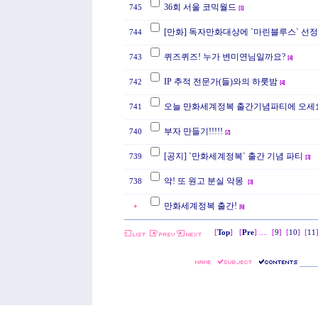
36회 서울 코믹월드
745
[
1
]
[만화] 독자만화대상에 `마린블루스` 선
744
퀴즈퀴즈! 누가 변미연님일까요?
743
[
4
]
IP 추적 전문가(들)와의 하룻밤
742
[
4
]
오늘 만화세계정복 출간기념파티에 오세
741
부자 만들기!!!!!
740
[
2
]
[공지] `만화세계정복` 출간 기념 파티
739
[
3
]
악! 또 원고 분실 악몽
738
[
3
]
만화세계정복 출간!
[
6
]
[
Top
] [
Pre
] ....
[
9
]
[
10
]
[
11