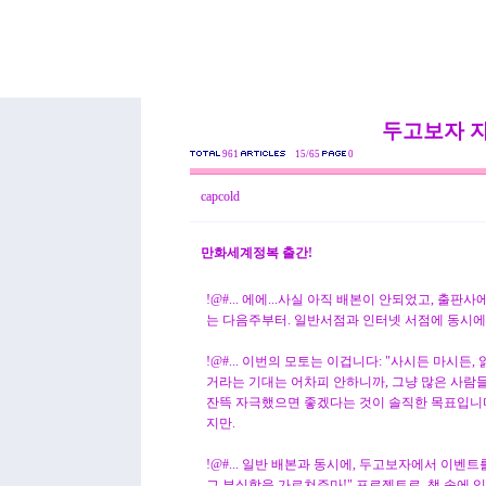
두고보자 
961
15/65
0
capcold
만화세계정복 출간!
!@#... 에에...사실 아직 배본이 안되었고, 출판사
는 다음주부터. 일반서점과 인터넷 서점에 동시에
!@#... 이번의 모토는 이겁니다: "사시든 마시든
거라는 기대는 어차피 안하니까, 그냥 많은 사람
잔뜩 자극했으면 좋겠다는 것이 솔직한 목표입니다
지만.
!@#... 일반 배본과 동시에, 두고보자에서 이벤트
그 부실함을 가르쳐주마!" 프로젝트로, 책 속에 있