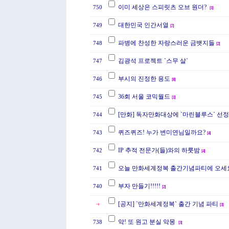
이미 세상은 스피릿츠 오브 원더?
750
[
1
]
대한민국 인간서열
749
[
7
]
파병에 찬성한 자랑스러운 금뱃지들
748
[
2
]
김광석 프로젝트 `스무 살`
747
부시의 진정한 용도
746
[
8
]
36회 서울 코믹월드
745
[
1
]
[만화] 독자만화대상에 `마린블루스` 선
744
퀴즈퀴즈! 누가 변미연님일까요?
743
[
4
]
IP 추적 전문가(들)와의 하룻밤
742
[
4
]
오늘 만화세계정복 출간기념파티에 오세
741
부자 만들기!!!!!
740
[
2
]
[공지] `만화세계정복` 출간 기념 파티
[
3
]
악! 또 원고 분실 악몽
738
[
3
]