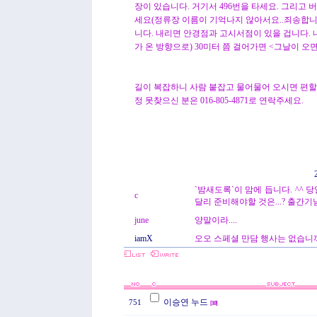
장이 있습니다. 거기서 496번을 타세요. 그리고
세요(정류장 이름이 기억나지 않아서요..죄송합니
니다. 내리면 안경점과 고시서점이 있을 겁니다. 
가 온 방향으로) 30미터 쯤 걸어가면 <그날이 오
길이 복잡하니 사람 붙잡고 물어물어 오시면 편할
정 못찾으신 분은 016-805-4871로 연락주세요.
`밤새도록`이 맘에 듭니다. ^^ 
c
달리 준비해야할 것은...? 출간기
june
양말이라....
iamX
오오 스페셜 만담 행사는 없습니까
이승연 누드
751
[
10
]