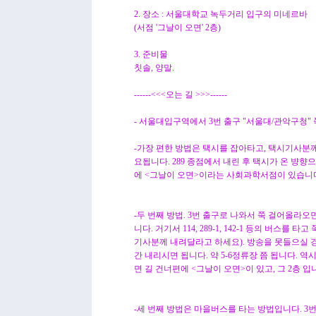
2. 장소 : 서울대학교 녹두거리 입구의 미네르바
(서점 '그날이 오면' 2층)
3. 준비물
칫솔, 양말.
------<<<오는 길 >>>------
- 서울대입구역에서 3번 출구 "서울대/관악구청"
-가장 편한 방법은 택시를 잡아타고, 택시기사분께 2
요됩니다. 289 종점에서 내린 후 택시가 온 뱡향
에 <그날이 오면>이라는 사회과학서점이 있습니다.
-두 번째 방법. 3번 출구로 나와서 쭉 걸어올라오
니다. 거기서 114, 289-1, 142-1 등의 버스를
기사분께 내려달라고 하세요). 방송을 못들으실 
간 내리시면 됩니다. 약 5-6정류장 쯤 됩니다. 역
면 길 건너편에 <그날이 오면>이 있고, 그 2층 입
-세 번째 방법은 마을버스를 타는 방법입니다. 