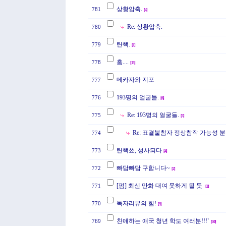
상황압축.
781
[
4
]
Re: 상황압축.
780
탄핵.
779
[
1
]
흠....
778
[
15
]
메카자와 지포
777
193명의 얼굴들.
776
[
6
]
Re: 193명의 얼굴들.
775
[
3
]
Re: 표결불참자 정상참작 가능성 
774
탄핵쑈, 성사되다
773
[
4
]
빠담빠담 구합니다~
772
[
2
]
[펌] 최신 만화 대여 못하게 될 듯
771
[
2
]
독자리뷰의 힘!
770
[
9
]
친애하는 애국 청년 학도 여러분!!!`
769
[
10
]