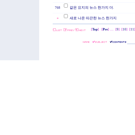
같은 요지의 뉴스 한가지 더.
768
새로 나온 따끈한 뉴스 한가지
[
Top
] [
Pre
] ....
[
9
]
[
10
]
[
11