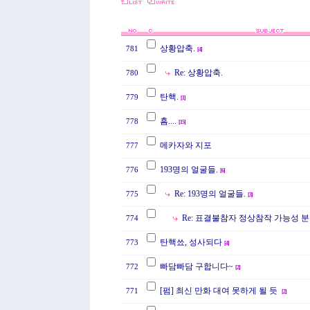
상황압축.
781
[
4
]
Re: 상황압축.
780
탄핵.
779
[
1
]
흠....
778
[
15
]
메카자와 지포
777
193명의 얼굴들.
776
[
6
]
Re: 193명의 얼굴들.
775
[
3
]
Re: 표결불참자 정상참작 가능성 
774
탄핵쑈, 성사되다
773
[
4
]
빠담빠담 구합니다~
772
[
2
]
[펌] 최신 만화 대여 못하게 될 듯
771
[
2
]