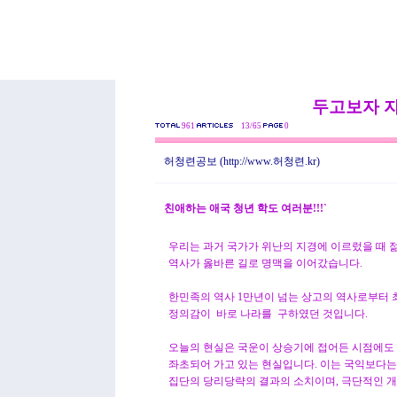
두고보자 
961
13/65
0
허청련공보
(http://www.허청련.kr)
친애하는 애국 청년 학도 여러분!!!`
우리는 과거 국가가 위난의 지경에 이르렀을 때 
역사가 옳바른 길로 명맥을 이어갔습니다.
한민족의 역사 1만년이 넘는 상고의 역사로부터 
정의감이 바로 나라를 구하였던 것입니다.
오늘의 현실은 국운이 상승기에 접어든 시점에도
좌초되어 가고 있는 현실입니다. 이는 국익보다는
집단의 당리당략의 결과의 소치이며, 극단적인 