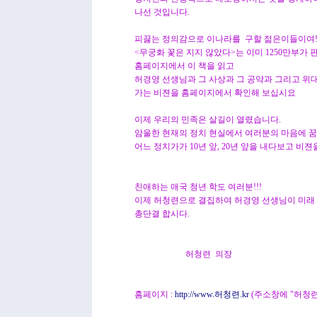
나선 것입니다.
피끓는 정의감으로 이나라를 구할 젊은이들이여
<무궁화 꽃은 지지 않았다>는 이미 1250만부가
홈페이지에서 이 책을 읽고
허경영 선생님과 그 사상과 그 공약과 그리고 위
가는 비젼을 홈페이지에서 확인해 보십시요
이제 우리의 민족은 살길이 열렸습니다.
암울한 현재의 정치 현실에서 여러분의 마음에 꿈
어느 정치가가 10년 앞, 20년 앞을 내다보고 비
친애하는 애국 청년 학도 여러분!!!
이제 허청련으로 결집하여 허경영 선생님이 미래 
총단결 합시다.
허청련 의장
홈페이지 :
http://www.허청련.kr
(주소창에 "허청련