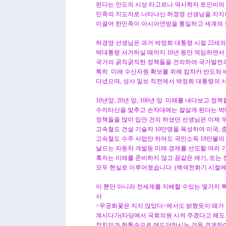
된다는 인도의 시성 타고르나 역사학자 토인비의
민족의 지도자로 나타나신 허경영 선생님을 지지하여
이끌어 한민족이 아시아연방을 통일하고 세계의 
허경영 선생님은 과거 박정희 대통령 시절 22세
박대통령 서거하실 때까지 10년 동안 역임하면서 
국가의 굵직굵직한 정책들을 건의하여 국가발전의
특히 미래 수산자원 확보를 위해 캄챠카 반도와 
다녔으며, 성사 일보 직전에서 박정희 대통령의 
10년앞, 20년 앞, 100년 앞 미래를 내다보고
수지타산을 맟추고 손자대에는 잘살게 된다는 박
정책들을 많이 입안 건의 하셨던 선생님은 이제
고속철도 건설 기술자 10만명을 육성하여 미국, 
고속철도 수주 사업만 하여도 국민소득 10만불의 
날으는 자동차 개발등 미래 경제를 선도할 여러 
혹자는 미래를 준비하지 않고 꿈같은 얘기, 또는
모두 현실로 이루어졌습니다. (백색전화기 시절에
이 뿐만 아니라 전세계를 지배할 수있는 몇가지 
서
<무궁화꽃은 지지 않았다>에서도 밝혔듯이 때가 
계시다가(타당에서 국회의원 시켜 주겠다고 해도
정치인과 한통속으로 매도당하시는 것을 경계하여