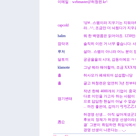
이메일 : webmaster@허청련.kr^
!@#...스팸이라 지우기는 지워
capcold
라...^^; 조금만 더 놔뒀다가 지우
halim
뭐 한 백명쯤은 읽어야죠. 1250만
깜악귀
솔직히 이런 거 너무 좋습니다. 
루저
설마.. 스팸이 아니라 어느 분이 장
달토끼
궁궁을을의 시대, 감동이에요 ㅋ
klamotte
그냥 뭐라 해야할까, 조금 XXX
횰
허사모가 폐쇄되어 섭섭합니당
횰
글고 허청련은 엄연히 3년 전부터
작년 한해 4000개의 기업이 중
다로 이민을 가고자 하는 사람이 
엽기변태
으로 답답한 현실이 아닐 수 없습
... 까진 좋은데, 갑자기 弓弓乙乙의
허경영 선생.... 아직 살아계셨군요.
후보의 정체가 허경영 선생이라는
愚公
결` 그분이 취임하면 취임식에서
경영 선생이 나온다는... -_-