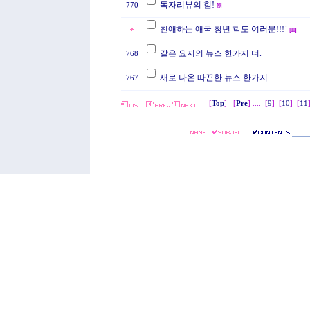
독자리뷰의 힘!
770
[
9
]
친애하는 애국 청년 학도 여러분!!!`
[
10
]
같은 요지의 뉴스 한가지 더.
768
새로 나온 따끈한 뉴스 한가지
767
[
Top
] [
Pre
] ....
[
9
]
[
10
]
[
11