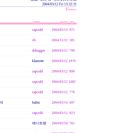
2004/03/12 Fri 13:32:31
capcold
2004/03/13
971
vb
2004/11/11
581
debugger
2004/03/12
790
klamotte
2004/03/12
1970
capcold
2004/03/12
899
capcold
2004/03/12
1082
capcold
2004/03/12
770
분석
halim
2004/03/14
697
capcold
2004/03/12
823
에디트팬
2004/03/10
761