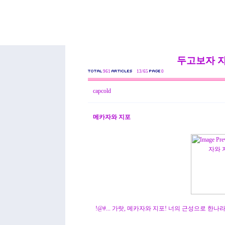
두고보자 
961
13/65
0
capcold
메카자와 지포
!@#... 가랏, 메카자와 지포! 너의 근성으로 한