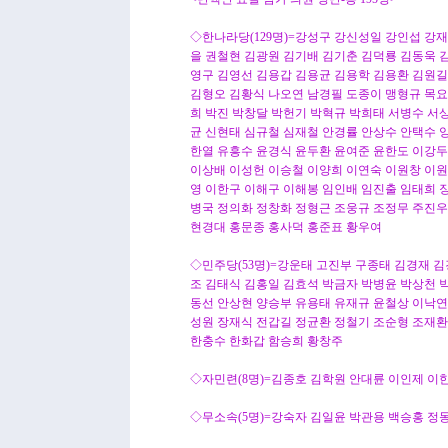
◇한나라당(129명)=강성구 강신성일 강인섭 강
을 권철현 김광원 김기배 김기춘 김덕룡 김동욱 
영구 김영선 김용갑 김용균 김용학 김용환 김원길
김형오 김황식 나오연 남경필 도종이 맹형규 목요
희 박진 박창달 박헌기 박혁규 박희태 서병수 서
균 신현태 심규철 심재철 안경률 안상수 안택수 
한열 유흥수 윤경식 윤두환 윤여준 윤한도 이강두
이상배 이성헌 이승철 이양희 이연숙 이원창 이원
영 이한구 이해구 이해봉 임인배 임진출 임태희 
병국 정의화 정창화 정형근 조웅규 조정무 주진우
현경대 홍문종 홍사덕 홍준표 황우여
◇민주당(53명)=강운태 고진부 구종태 김경재 
조 김태식 김홍일 김효석 박금자 박병윤 박상천 
동선 안상현 양승부 유용태 유재규 윤철상 이낙연
성원 장재식 전갑길 정균환 정철기 조순형 조재환
한충수 한화갑 함승희 황창주
◇자민련(8명)=김종호 김학원 안대륜 이인제 이
◇무소속(5명)=강숙자 김일윤 박관용 백승홍 정