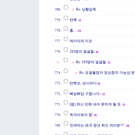
Re: 상황압축.
780
탄핵.
779
[
1
]
흠....
778
[
15
]
메카자와 지포
777
193명의 얼굴들.
776
[
6
]
Re: 193명의 얼굴들.
[
3
]
Re: 표결불참자 정상참작 가능성 
774
탄핵쑈, 성사되다
773
[
4
]
빠담빠담 구합니다~
772
[
2
]
[펌] 최신 만화 대여 못하게 될 듯
771
[
2
]
독자리뷰의 힘!
770
[
9
]
친애하는 애국 청년 학도 여러분!!!`
769
[
10
]