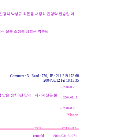
 신경식 박상규 최돈웅 서정화 윤영탁 현승일 이
기재 설훈 조성준 정범구 박종완
Comment :
3
, Read : 770, IP : 211.219.178.68
2004/03/12 Fri 18:13:35
2004/03/13
지막 남은 정치9단 답게, `자기자신은 불
2004/03/13
2004/03/13
capcold
2004/03/13
971