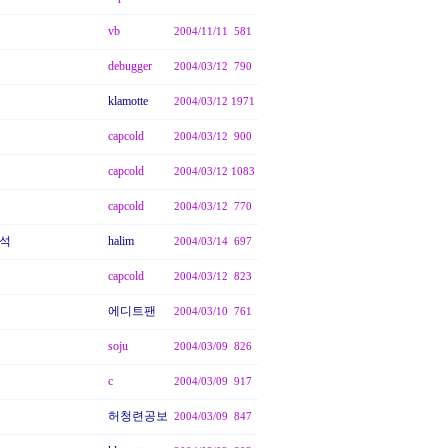
vb
2004/11/11
581
debugger
2004/03/12
790
klamotte
2004/03/12
1971
capcold
2004/03/12
900
capcold
2004/03/12
1083
capcold
2004/03/12
770
분석
halim
2004/03/14
697
capcold
2004/03/12
823
에디트팬
2004/03/10
761
soju
2004/03/09
826
c
2004/03/09
917
허청련공보
2004/03/09
847