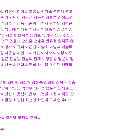
재섭 강창성 강창희 고흥길 권기술 권영세 권오
김락기 김만제 김무성 김문수 김병호 김성조 김
 김정부 김정숙 김종하 김진재 김찬우 김학송
상 박근혜 박세환 박시균 박원홍 박종근 박종
상섭 서청원 손희정 송광호 송병대 신영국 신영
양정규 엄호성 오경훈 오세훈 원유철 원희룡 유
 이경재 이규택 이근진 이방호 이병석 이상득
형 이윤성 이인기 이재선 이재오 이재창 이주
장광근 전용원 전용학 전재희 정갑윤 정문화 정
 최병국 최병렬 최연희 하순봉 함석재 허태열
김경천 김방림 김상현 김성순 김영환 김옥두 김충
박상희 박인상 박종우 배기운 송훈석 심재권 안
 이만섭 이용삼 이윤수 이정일 이협 이희규 장
 조한천 최명헌 최선영 최영희 최재승 추미애
한동 정우택 정진석 조희욱
몽준