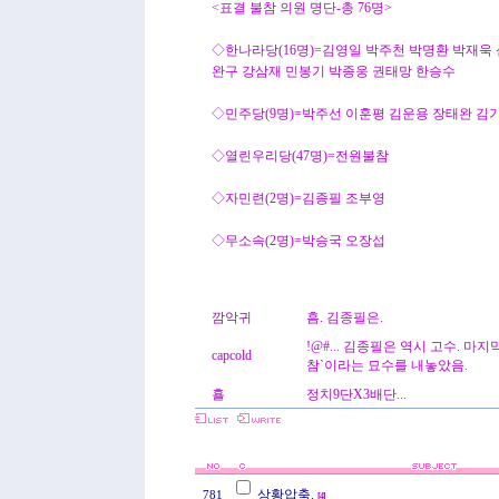
<표결 불참 의원 명단-총 76명>
◇한나라당(16명)=김영일 박주천 박명환 박재욱
완구 강삼재 민봉기 박종웅 권태망 한승수
◇민주당(9명)=박주선 이훈평 김운용 장태완 김
◇열린우리당(47명)=전원불참
◇자민련(2명)=김종필 조부영
◇무소속(2명)=박승국 오장섭
깜악귀
흠. 김종필은.
!@#... 김종필은 역시 고수. 마
capcold
참`이라는 묘수를 내놓았음.
횰
정치9단X3배단...
상황압축.
781
[
4
]