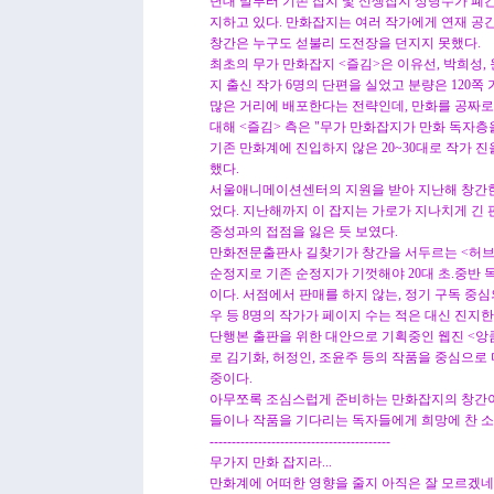
년대 말부터 기존 잡지 및 신생잡지 상당수가 폐간
지하고 있다. 만화잡지는 여러 작가에게 연재 공
창간은 누구도 섣불리 도전장을 던지지 못했다.
최초의 무가 만화잡지 <즐김>은 이유선, 박희성,
지 출신 작가 6명의 단편을 실었고 분량은 120쪽
많은 거리에 배포한다는 전략인데, 만화를 공짜로
대해 <즐김> 측은 "무가 만화잡지가 만화 독자
기존 만화계에 진입하지 않은 20~30대로 작가 
했다.
서울애니메이션센터의 지원을 받아 지난해 창간한
었다. 지난해까지 이 잡지는 가로가 지나치게 긴 
중성과의 접점을 잃은 듯 보였다.
만화전문출판사 길찾기가 창간을 서두르는 <허브>
순정지로 기존 순정지가 기껏해야 20대 초.중반 
이다. 서점에서 판매를 하지 않는, 정기 구독 중심
우 등 8명의 작가가 페이지 수는 적은 대신 진지
단행본 출판을 위한 대안으로 기획중인 웹진 <앙큼
로 김기화, 허정인, 조윤주 등의 작품을 중심으
중이다.
아무쪼록 조심스럽게 준비하는 만화잡지의 창간이
들이나 작품을 기다리는 독자들에게 희망에 찬 소
-----------------------------------------
무가지 만화 잡지라...
만화계에 어떠한 영향을 줄지 아직은 잘 모르겠네