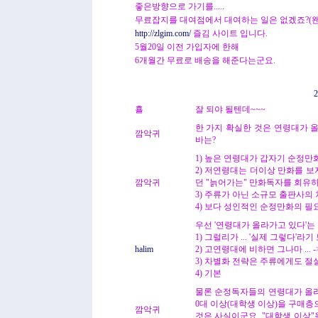
좋은방향으로 가기를.....
무료잡지를 대여점에서 대여하는 일은 없겠죠?(왠지
http://zlgim.com/
즐김 사이트 입니다.
5월20일 이전 가입자에 한해
6개월간 무료로 배송을 해준다는군요.
2
횰
잘 되야 될텐데~~~
한 가지 확실한 것은 연령대가 
깜악귀
바는?
1) 높은 연령대가 갑자기 순정만
2) 저연령대는 더이상 만화를 보
깜악귀
던 "늙어가는" 만화독자를 회유하
3) 주류가 아닌 소규모 출판사의
4) 보다 성인적인 순정만화의 필
우선 '연령대가 올라가고 있다'는
1) 그럴리가 ... '실제 그렇다'라
halim
2) 고연령대에 비하면 그나마 ... 
3) 차별화 전략은 주류에게도 절
4) 기본
물론 순정독자들의 연령대가 올라
0대 이상(대학생 이상)을 구매
깜악귀
것은 사실이군요. "대학생 이상"