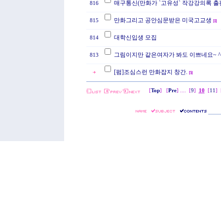
매구통신(만화가 `고유성` 작강강의록 출
816
만화그리고 공안심문받은 미국고교생
815
[
1
]
대학신입생 모집
814
그림이지만 같은여자가 봐도 이쁘네요~ ^
813
[펌]조심스런 만화잡지 창간.
[
5
]
[
Top
] [
Pre
] ....
[
9
]
10
[
11
]