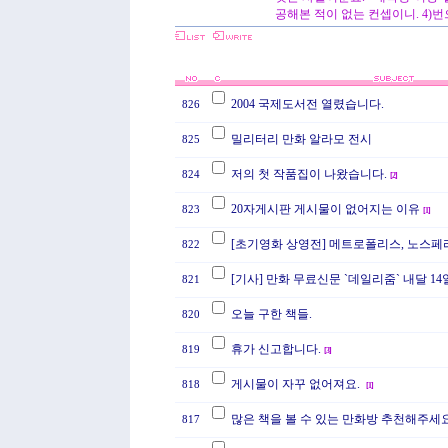
공해본 적이 없는 컨셉이니. 4)
2004 국제도서전 열렸습니다.
826
밀리터리 만화 알라모 전시
825
저의 첫 작품집이 나왔습니다.
824
[
2
]
20자게시판 게시물이 없어지는 이유
823
[
1
]
[초기영화 상영전] 메트로폴리스, 노스페
822
[기사] 만화 무료신문 `데일리줌` 내달 14
821
오늘 구한 책들.
820
휴가 신고합니다.
819
[
3
]
게시물이 자꾸 없어져요.
818
[
1
]
많은 책을 볼 수 있는 만화방 추천해주세요
817