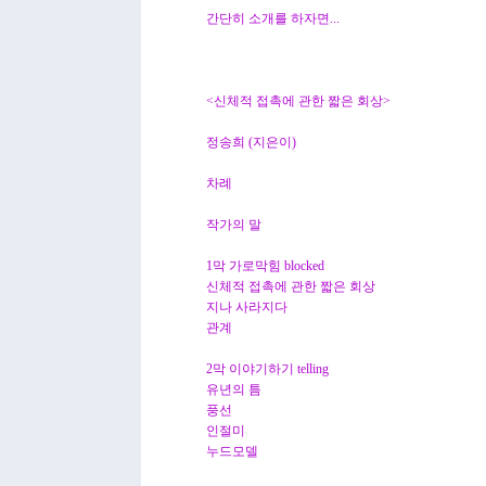
간단히 소개를 하자면...
<신체적 접촉에 관한 짧은 회상>
정송희 (지은이)
차례
작가의 말
1막 가로막힘 blocked
신체적 접촉에 관한 짧은 회상
지나 사라지다
관계
2막 이야기하기 telling
유년의 틈
풍선
인절미
누드모델