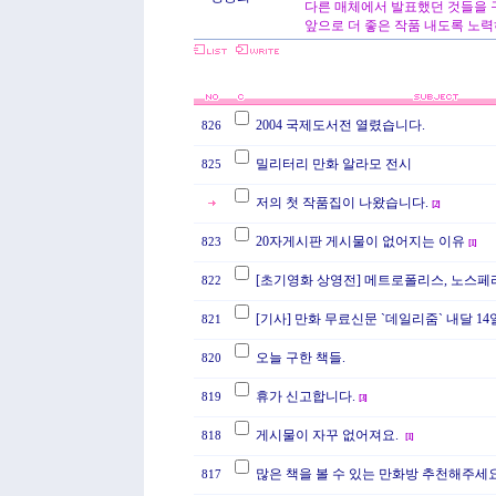
다른 매체에서 발표했던 것들을 
앞으로 더 좋은 작품 내도록 노
2004 국제도서전 열렸습니다.
826
밀리터리 만화 알라모 전시
825
저의 첫 작품집이 나왔습니다.
[
2
]
20자게시판 게시물이 없어지는 이유
823
[
1
]
[초기영화 상영전] 메트로폴리스, 노스페
822
[기사] 만화 무료신문 `데일리줌` 내달 14
821
오늘 구한 책들.
820
휴가 신고합니다.
819
[
3
]
게시물이 자꾸 없어져요.
818
[
1
]
많은 책을 볼 수 있는 만화방 추천해주세요
817