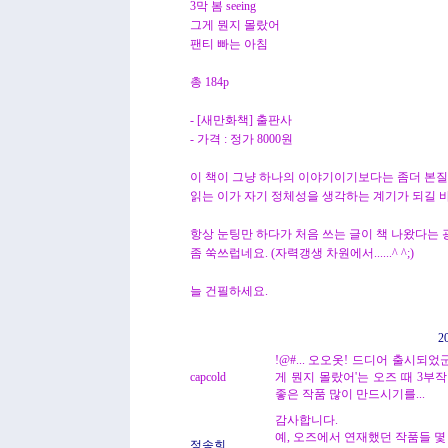
3막 봄 seeing
그게 뭔지 몰랐어
팬티 빠는 아침
총 184p
- [새만화책] 출판사
- 가격 : 정가 8000원
이 책이 그냥 하나의 이야기이기보다는 좀더 본질
읽는 이가 자기 정체성을 생각하는 계기가 되길 
항상 눈팅만 하다가 처음 쓰는 글이 책 나왔다는 
좀 쑥쓰럽네요. (자력갱생 차원에서......^ ^;)
늘 건필하세요.
2
!@#... 오오옷! 드디어 출시되었
capcold
게 뭔지 몰랐어'는 오즈 때 3부작
좋은 작품 많이 만드시기를...
감사합니다.
예, 오즈에서 연재했던 작품들 몇
정송희