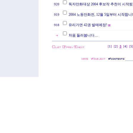
독자만화대상 2004 후보작 추천이 시작됬
920
2004 노동만화전, 12월 5일부터 시작합니
919
유리가면 42권 발매예정!
918
[
1
]
처음 들러봅니다....
[
1
]
[
2
]
3
[
4
]
[
5