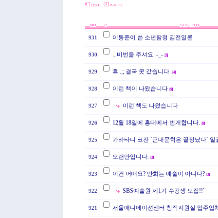
이동준이 쓴 소년탐정 김전일론
931
...비번을 주셔요. -_-
930
[
3
]
흑..;; 결국 못 갔습니다.
929
[
4
]
이런 책이 나왔습니다
928
[
9
]
이런 책도 나왔습니다
927
12월 18일에 홍대에서 번개합니다.
926
[
9
]
가라타니 코진 `근대문학은 끝장났다` 일
925
오랜만입니다.
924
[
3
]
이건 어때요? 만화는 예술이 아니다?
923
[
3
]
SBS예술원 제1기 수강생 모집!!`
922
서울애니메이션센터 창작지원실 입주업
921