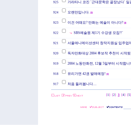
가라타니 코진 `근대문학은 끝장났다` 일
925
오랜만입니다.
924
[
3
]
이건 어때요? 만화는 예술이 아니다?
923
[
3
]
SBS예술원 제1기 수강생 모집!!`
922
서울애니메이션센터 창작지원실 입주업
921
독자만화대상 2004 후보작 추천이 시작됬
920
2004 노동만화전, 12월 5일부터 시작합니
919
유리가면 42권 발매예정!
918
[
1
]
처음 들러봅니다....
917
[
1
]
[
2
]
3
[
4
]
[
5