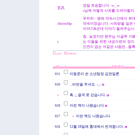
정말 죄송합니다. ㅠ_ㅠ
玄武
c님께 어떻게 사죄를 드려야할지...
푸히히~ 원래 약속시간에서 최
chocochip
약속이었습니다. 사죄받을 일은 
이야기&군대 이야기 들려주십시오.
참...늦었지만 현무님 이글루 가
c
는 이들을 위한 내공수련의 장이
인연이 없는 저같은 사람은...켈록
이동준이 쓴 소년탐정 김전일론
931
...비번을 주셔요. -_-
930
[
3
]
흑..;; 결국 못 갔습니다.
[
4
]
이런 책이 나왔습니다
928
[
9
]
이런 책도 나왔습니다
927
12월 18일에 홍대에서 번개합니다.
926
[
9
]