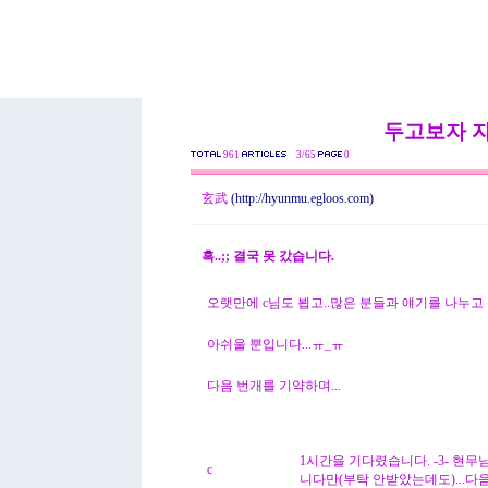
두고보자 
961
3/65
0
玄武
(http://hyunmu.egloos.com)
흑..;; 결국 못 갔습니다.
오랫만에 c님도 뵙고..많은 분들과 얘기를 나누고 
아쉬울 뿐입니다...ㅠ_ㅠ
다음 번개를 기약하며...
1시간을 기다렸습니다. -3- 현
c
니다만(부탁 안받았는데도)...다음