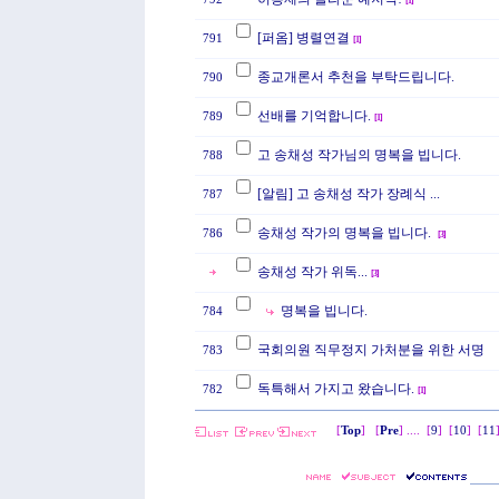
[
1
]
[퍼옴] 병렬연결
791
[
1
]
종교개론서 추천을 부탁드립니다.
790
선배를 기억합니다.
789
[
1
]
고 송채성 작가님의 명복을 빕니다.
788
[알림] 고 송채성 작가 장례식 ...
787
송채성 작가의 명복을 빕니다.
786
[
3
]
송채성 작가 위독...
[
3
]
명복을 빕니다.
784
국회의원 직무정지 가처분을 위한 서명
783
독특해서 가지고 왔습니다.
782
[
1
]
[
Top
] [
Pre
] ....
[
9
]
[
10
]
[
11