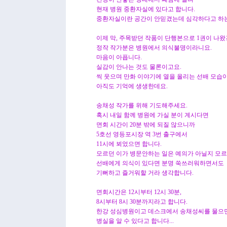
현재 병원 중환자실에 있다고 합니다.
중환자실이란 공간이 안믿겼는데 심각하다고 하는군
이제 막, 주목받던 작품이 단행본으로 1권이 나
정작 작가분은 병원에서 의식불명이라니요.
마음이 아픕니다.
실감이 안나는 것도 물론이고요.
씩 웃으며 만화 이야기에 열을 올리는 선배 모습
아직도 기억에 생생한데요.
송채성 작가를 위해 기도해주세요.
혹시 내일 함께 병원에 가실 분이 계시다면
면회 시간이 20분 밖에 되질 않으니까
5호선 영등포시장 역 3번 출구에서
11시에 뵈었으면 합니다.
모르던 이가 병문안하는 일은 예의가 아닐지 모
선배에게 의식이 있다면 분명 쑥쓰러워하면서도
기뻐하고 즐거워할 거라 생각합니다.
면회시간은 12시부터 12시 30분,
8시부터 8시 30분까지라고 합니다.
한강 성심병원이고 데스크에서 송채성씨를 물으
병실을 알 수 있다고 합니다...