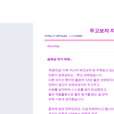
두고보자 
961
12/65
0
chocochip
송채성 작가 위독...
'취중진담' 이후 '미스터 레인보우'로 주목받고 있
만화가 송채성씨는... 학교 선배였습니다.
다른 과이긴 했지만 졸업전 1년은 좋은 선배였지요
연락이 끊긴지 오래되었지만 두고두고
선배를 생각하며 스스로를 많이 반성했었고...
좋은 작품활동으로 좋은 평가를 받는 걸 보며
무척 기쁘게 생각했습니다.
좀전에 받은 연락인데요, 지금 위독하다고 합니다
건강이 안좋은 상태에서 폐렴에 걸려