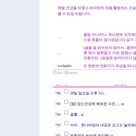
제발 건강을 되찾고 바지런히 작품 활동하는 모
볼 수 있길 바랍니다...
클럽 마나마나 게시판에 조주희님
...
시경 호흡이 끊기셨답니다.삼가 
(글을 잘 읽어보지 않아서...좀
...
혹 제가 잘못알고 이런 엄청난 
인했지만...)정말로 믿어지지가 않
wwhndvc
또 한분의 만화가가 세상을 떠나셨
28일 일요일 오후 5시...
796
[펌] 정신건강에 해로운 사진 -_-
795
[
1
]
골룸...
794
[
2
]
아아... 한나라당의 내공은 깊고도 놀라워
793
허총재의 놀라운 예지력!
792