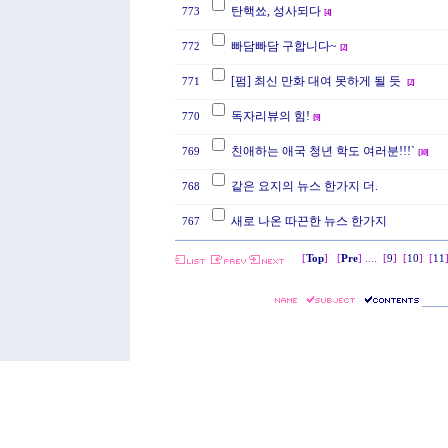
탄핵쑈, 성사되다
773
[
4
]
빠담빠담 구합니다~
772
[
2
]
[펌] 최신 만화 대여 못하게 될 듯
771
[
2
]
독자리뷰의 힘!
770
[
9
]
친애하는 애국 청년 학도 여러분!!!`
769
[
10
]
같은 요지의 뉴스 한가지 더.
768
새로 나온 따끈한 뉴스 한가지
767
[
Top
] [
Pre
] ....
[
9
]
[
10
]
[
11