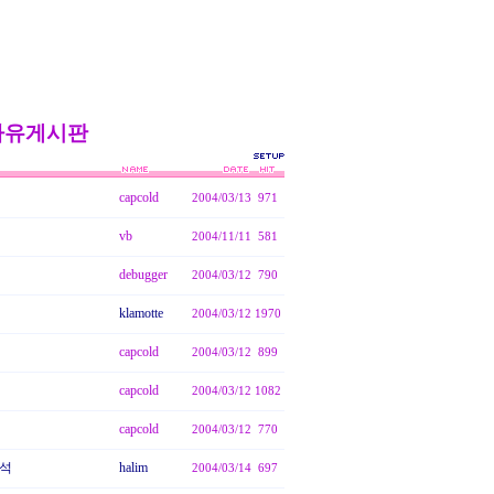
자유게시판
capcold
2004/03/13
971
vb
2004/11/11
581
debugger
2004/03/12
790
klamotte
2004/03/12
1970
capcold
2004/03/12
899
capcold
2004/03/12
1082
capcold
2004/03/12
770
분석
halim
2004/03/14
697