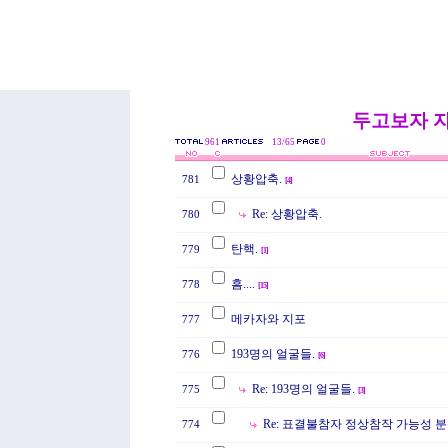
두고보자 
961
13/65
0
상황압축.
781
[
4
]
Re: 상황압축.
780
탄핵.
779
[
1
]
흠....
778
[
15
]
메카자와 지포
777
193명의 얼굴들.
776
[
6
]
Re: 193명의 얼굴들.
775
[
3
]
Re: 표결불참자 정상참작 가능성 
774