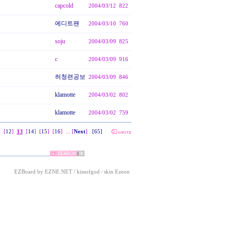
capcold
2004/03/12
822
에디트팬
2004/03/10
760
soju
2004/03/09
825
c
2004/03/09
916
허청련공보
2004/03/09
846
klamotte
2004/03/02
802
klamotte
2004/03/02
759
]
[
12
]
13
[
14
]
[
15
]
[
16
]
... [
Next
]
[65]
EZBoard by EZNE.NET
/
kissofgod
skin
Ezeon
/