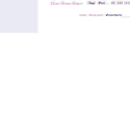
[
Top
] [
Pre
] ....
[
9
]
[
10
]
[
11