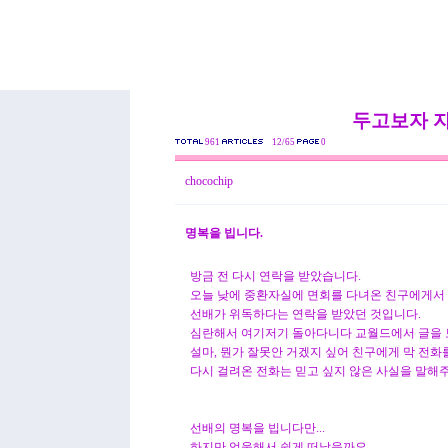
두고보자 
961
12/65
0
chocochip
명복을 빕니다.
방금 전 다시 연락을 받았습니다.
오늘 낮에 중환자실에 면회를 다녀온 친구에게서
선배가 위독하다는 연락을 받았던 것입니다.
심란해서 여기저기 돌아다니다 교월드에서 글을 
설마, 뭔가 잘못안 거겠지 싶어 친구에게 막 전화
다시 걸려온 전화는 믿고 싶지 않은 사실을 말해
선배의 명복을 빕니다만...
하지만 억울해서 쉽게 떠났을까요.