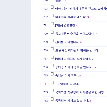
골룸...
794
[
2
]
아아... 한나라당의 내공은 깊고도 놀라워
793
허총재의 놀라운 예지력!
792
[
1
]
[퍼옴] 병렬연결
791
[
1
]
종교개론서 추천을 부탁드립니다.
790
선배를 기억합니다.
789
[
1
]
고 송채성 작가님의 명복을 빕니다.
788
[알림] 고 송채성 작가 장례식 ...
787
송채성 작가의 명복을 빕니다.
786
[
3
]
송채성 작가 위독...
785
[
3
]
명복을 빕니다.
국회의원 직무정지 가처분을 위한 서명
783
독특해서 가지고 왔습니다.
782
[
1
]