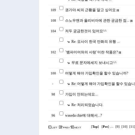
권가야 씨의 근황을 알고 싶어요
109
[
1
]
스노우맨과 올리비아에 관한 궁금한 점...
108
[
3
]
저두 궁금한것이 있어요^^
104
Re: 요사이 한국 만화의 유행 ...
`뱀파이어와의 사랑`이란 작품은?
102
[
1
]
무료 문자메세지 보내시고^^
어떻게 해야 가입확인을 할수 있습니까?
100
Re: 어떻게 해야 가입확인을 할수 있습니
가입이 안되는데요...
98
Re: 처리되었습니다.
waseda chie에 대해서...?
96
[
Top
] [
Pre
] ....
[
9
]
[
10
]
[
11