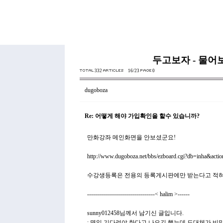
두고보자 - 물어
332
16/23
0
dugoboza
Re: 어떻게 해야 가입확인을 할수 있습니까?
만화강좌 메인화면을 안보셨군요!
http://www.dugoboza.net/bbs/ezboard.cgi?db=inha&act
수강생등록은 전용의 등록게시판에만 받는다고 적혀
----------------------------------< halim >------
sunny012458님께서 남기신 글입니다.
: 몇일 기다려야 한다고 나오긴 했는데 도대체가 비밀