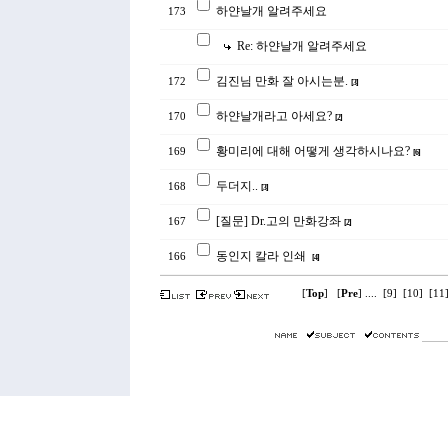
하얀날개 알려주세요
173
Re: 하얀날개 알려주세요
김진님 만화 잘 아시는분.
172
[
3
]
하얀날개라고 아세요?
170
[
2
]
황미리에 대해 어떻게 생각하시나요?
169
[
6
]
두더지..
168
[
3
]
[질문] Dr.고의 만화강좌
167
[
2
]
동인지 칼라 인쇄
166
[
4
]
[
Top
] [
Pre
] ....
[
9
]
[
10
]
[
11