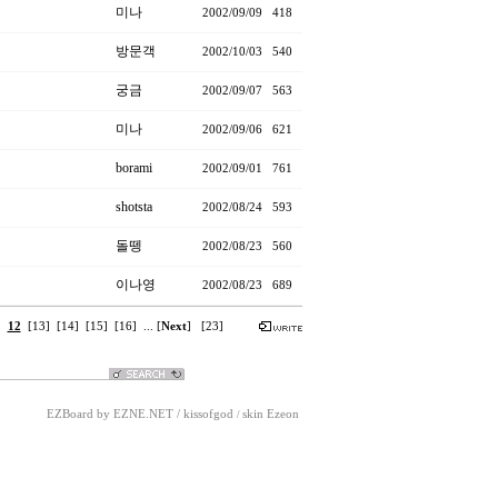
미나
2002/09/09
418
방문객
2002/10/03
540
궁금
2002/09/07
563
미나
2002/09/06
621
borami
2002/09/01
761
shotsta
2002/08/24
593
돌뗑
2002/08/23
560
이나영
2002/08/23
689
]
12
[
13
]
[
14
]
[
15
]
[
16
]
... [
Next
]
[23]
EZBoard by EZNE.NET
/
kissofgod
skin
Ezeon
/