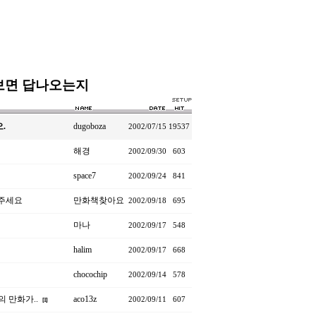
보면 답나오는지
.
dugoboza
2002/07/15
19537
해경
2002/09/30
603
space7
2002/09/24
841
아주세요
만화책찾아요
2002/09/18
695
마나
2002/09/17
548
halim
2002/09/17
668
chocochip
2002/09/14
578
의 만화가..
aco13z
2002/09/11
607
[
1
]