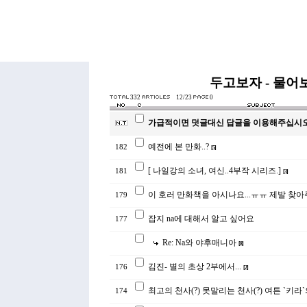
두고보자 - 물어
332
12/23
0
가급적이면 덧글대신 답글을 이용해주십시오
예전에 본 만화..?
182
[
5
]
[ 나일강의 소녀, 여신..4부작 시리즈.]
181
[
3
]
이 호러 만화책을 아시나요...ㅠㅠ 제발 찾
179
잡지 na에 대해서 알고 싶어요
177
Re: Na와 야후매니아
[
8
]
김진- 별의 초상 2부에서...
176
[
2
]
최고의 천사(?) 못말리는 천사(?) 여튼 `키라`
174