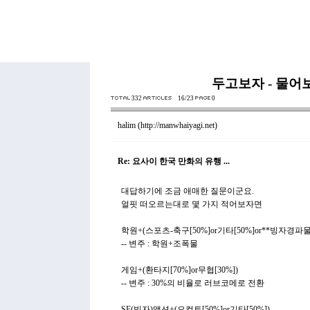
두고보자 - 물어
332
16/23
0
halim
(http://manwhaiyagi.net)
Re: 요사이 한국 만화의 유행 ...
대답하기에 조금 애매한 질문이군요.
얼핏 떠오르는대로 몇 가지 적어보자면
학원+(스포츠-축구[50%]or기타[50%]or**빙자경파물
-- 변주 : 학원+조폭물
게임+(환타지[70%]or무협[30%])
-- 변주 : 30%의 비율로 러브코메로 전환
SF(빙자)액션+(오컬트[50%]or기타[50%])