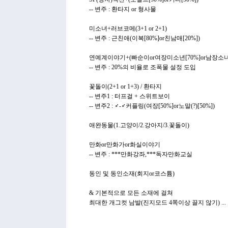
-- 변주 : 환타지 or 형사물
미소녀+러브코메(3+1 or 2+1)
-- 변주 : 근친애(이복[80%]or친남매[20%])
연예계이야기+(빠순이or여장미소년[70%]or남장소녀[
-- 변주 : 20%의 비율로 조폭물 설정 도입
꽃돌이(2+1 or 1+3) / 환타지
-- 변주1 : 터프걸 + 스위트보이
-- 변주2 : ♂-♂커플링(여장[50%]or노말(?)[50%])
애완동물(1.고양이/2.강아지/3.꽃돌이)
만화or만화가or화실이야기
-- 변주 : ***만화강좌,***독자만화교실
동인 및 동인소재(회지or코스튬)
& 기본적으로 모든 소재에 걸쳐
최대한 개그컷 남발(진지모드 4쪽이상 끌지 않기) ...