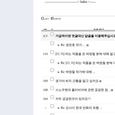
--------------------------------< halim >------
가급적이면 덧글대신 답글을 이용해주십시오
Re: 권찬호 작가 ...
[
1
]
[디 거] 라는 작품을 쓴 박영철 분에 대해 알
110
Re: [디 거] 라는 작품을 쓴 박영철 분에
Re: 박영철 작가에 대해 ...
권가야 씨의 근황을 알고 싶어요
109
[
1
]
스노우맨과 올리비아에 관한 궁금한 점...
108
[
3
]
저두 궁금한것이 있어요^^
104
Re: 요사이 한국 만화의 유행 ...