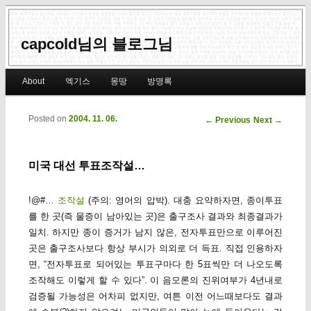
capcold님의 블로그님
Main menu
About
엑기스
몽땅
방명록
Skip to primary content
Skip to secondary content
Posted on
2004. 11. 06.
Post navigation
←
Previous
Next
→
미국 대선 투표조작설…
!@#…
조작설
(주의: 영어의 압박). 대충 요약하자면, 종이투표
를 한 곳(즉 물증이 남아있는 곳)은 출구조사 결과와 최종결과가
일치. 하지만 종이 증거가 남지 않은, 전자투표만으로 이루어진
곳은 출구조사보다 항상 부시가 의외로 더 득표. 직접 인용하자
면, “전자투표로 되어있는 투표구마다 한 5표씩만 더 나오도록
조작해도 이렇게 할 수 있다”. 이 음모론의 진위여부가 4년내로
검증될 가능성은 어차피 없지만, 여튼 이전 어느때보다도 결과