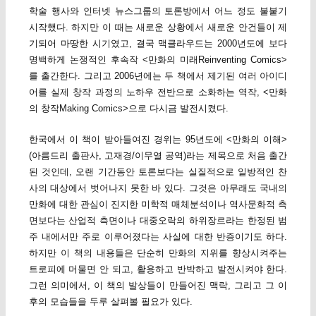
학술 행사와 인터넷 뉴스그룹의 토론방에서 어느 정도 불붙기
시작했다. 하지만 이 때는 새로운 상황에서 새로운 안건들이 제
기되어 마땅한 시기였고, 결국 맥클라우드는 2000년도에 보다
명백하게 논쟁적인 후속작 <만화의 미래Reinventing Comics>
를 출간한다. 그리고 2006년에는 두 책에서 제기된 여러 아이디
어를 실제 창작 과정의 노하우 전반으로 소화하는 역작, <만화
의 창작Making Comics>으로 다시금 발전시켰다.
한국에서 이 책이 받아들여진 경위는 95년도에 <만화의 이해>
(아름드리 출판사, 고재경/이무열 공역)라는 제목으로 처음 출간
된 것인데, 오랜 기간동안 토론보다는 실질적으로 일방적인 찬
사의 대상에서 벗어나지 못한 바 있다. 그것은 아무래도 국내의
만화에 대한 관심이 진지한 미학적 매체분석이나 역사문화적 측
면보다는 산업적 측면이나 대중오락의 하위장르라는 한정된 범
주 내에서만 주로 이루어졌다는 사실에 대한 반증이기도 하다.
하지만 이 책의 내용들은 단순히 만화의 지위를 향상시켜주는
트로피에 머물면 안 되고, 활용하고 반박하고 발전시켜야 한다.
그런 의미에서, 이 책의 발상들이 만들어진 맥락, 그리고 그 이
후의 모습들을 두루 살펴볼 필요가 있다.