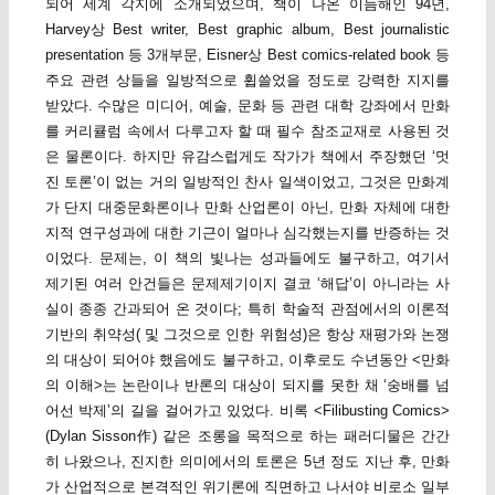
되어 세계 각지에 소개되었으며, 책이 나온 이듬해인 94년,
Harvey상 Best writer, Best graphic album, Best journalistic
presentation 등 3개부문, Eisner상 Best comics-related book 등
주요 관련 상들을 일방적으로 휩쓸었을 정도로 강력한 지지를
받았다. 수많은 미디어, 예술, 문화 등 관련 대학 강좌에서 만화
를 커리큘럼 속에서 다루고자 할 때 필수 참조교재로 사용된 것
은 물론이다. 하지만 유감스럽게도 작가가 책에서 주장했던 ‘멋
진 토론’이 없는 거의 일방적인 찬사 일색이었고, 그것은 만화계
가 단지 대중문화론이나 만화 산업론이 아닌, 만화 자체에 대한
지적 연구성과에 대한 기근이 얼마나 심각했는지를 반증하는 것
이었다. 문제는, 이 책의 빛나는 성과들에도 불구하고, 여기서
제기된 여러 안건들은 문제제기이지 결코 ‘해답’이 아니라는 사
실이 종종 간과되어 온 것이다; 특히 학술적 관점에서의 이론적
기반의 취약성( 및 그것으로 인한 위험성)은 항상 재평가와 논쟁
의 대상이 되어야 했음에도 불구하고, 이후로도 수년동안 <만화
의 이해>는 논란이나 반론의 대상이 되지를 못한 채 ‘숭배를 넘
어선 박제’의 길을 걸어가고 있었다. 비록 <Filibusting Comics>
(Dylan Sisson作) 같은 조롱을 목적으로 하는 패러디물은 간간
히 나왔으나, 진지한 의미에서의 토론은 5년 정도 지난 후, 만화
가 산업적으로 본격적인 위기론에 직면하고 나서야 비로소 일부