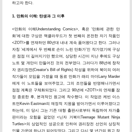
하고자 한다.
1. 만화의 이해: 탄생과 그 이후
<만화의 이해Understanding Comics>, 혹은 ‘만화에 관한 만
화’에 대한 구상은 맥클라우드가 첫 번째의 온전한 자기 작품인
<ZOT!>를 연재하던 80년대 내내 계속 품어왔다고 한다. 그러나
자칭 ‘세계에서 두 번째로 손이 느린 만화가’인 작가였기에 구상
은 점점 더 길어지기만 했으며, 상당한 시간이 지난 후에도 구상
노트 몇 개만이 만들어진 것의 전부였다. 그러다가 88년에 창작
자 권리장전(Creator’s Bill of Rights) 작성을 위하여 북미의 여러
작가들이 모임을 가졌을 때 동료 만화가 래리 마더Larry Marder
에게 이 노트들을 보여주었고, 그의 조언들을 반영해나가면서
점점 계획은 구체화되었다. 그리고 90년에 <ZOT!>의 연재를 잠
정 종료한 후, 본격적인 원고에 착수했다. 이 작업은 케빈 이스
트먼Kevin Eastman의 재정적 지원을 받아가면서 이루어졌다고
하는데, 이 당시 그는 기존 대형 출판사로부터 독립하여 자가출
판이라는 모험을 걸었던 <닌자 거북이Teenage Mutant Ninja
Turtles>의 상업적인 성공으로 인하여 권리장전 선언의 상징적
인물 가운데 하나가 되어있었다. 그리고 다시 몇 년간의 원고 작