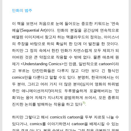
만화의 범주
이 책을 보면서 처음으로 눈에 들어오는 중요한 키워드는 ‘연속
예술'(Sequential Art)이다. 만화의 본질을 공간상에 연속적으로
배열된 이미지에서 찾고자 하는 맥클라우드의 정의는, 아이스너
의 주장을 바탕으로 하되 확실히 한 단계 더 발전을 한 것이다.
하지만 그 정의 속에서 한칸 만화가 자연스럽게 모두 제외가 되
어버린 것은 큰 약점으로 작용할 수 밖에 없다. 물론 애초에 원
제가 <Understanding Comics>인 만큼, 일반적으로 cartoon이라
고 부르는 단칸만화들은 다루지 않고 다만 보다 긴 형식인
comics만을 다룬다고 말할 수도 있다. 분명히, 한국어에서는 이
두 분야, 그리고 여러 가지 더 많은 분야(심지어 영화의 하위범
주인 애니메이션까지!)마저도 두루뭉술하게 포괄해버리는 ‘만
화’라는 용어 자체가 지나치게 광범위하게 쓰여서, 모든 종류의
7)
진지한 논의를 방해하는 작용을 하고 있다
.
하지만 그렇다고 해서 comics와 cartoon을 두부 자르듯 나눌 수
있다거나, comics를 이야기하면서 cartoon을 배제시킬 수 있는
것은 결코 아니다. 본문 속에서 작가는 그런 점을 극복하기 위해