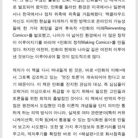
로 발표되어 왔지만, 만화를 둘러싼 환경은 미국에서나 일본에
서나 한국에서나 점차 위축에 위축을 거듭해왔다. 맥클라우드
자신도 이러한 현실을 타개하기 위한 방책으로 온라인의 가능성
들에 한 가닥 희망을 걸며 후속작 <만화의 미래Reinventing
Comics>를 발표했고, 나아가 더 넓어진 환경에서 더 많은 창작
이 이루어지기를 바라며 <만화의 창작Making Comics>를 만들
었다. 하지만 여전히, 만화의 현재와 나아갈 길은 여전히 이루어
낸 것보다는 이루어내야 할 것이 압도적으로 많다.
역자가 이 책을 다시 꺼내들게 된 것은, 바로 <만화의 이해>에
서 그토록 강조하고 있는 ‘멋진 토론’이 계속되어야 한다고 보
기 때문이다. 이 책은 만화를 진지한 관심의 대상, 즉 심심풀이
오락거리 이상으로서 취급할 수 있기 위해서 필요한 고민들과
토론들을 위한 최적의 출발점인 것이다. 이 책에서 번역의 주안
점은 원전에서 도입했던 각종 이론적 개념들을 단지 의미만 통
하게 하는 의역 방식이 아니라, 실제로 여타 관련분야(특히 커뮤
니케이션학, 미학 등)에서 통용될 수 있는 정식화된 용어로 만들
어 보고자 시도했다. 또한 몇 가지 추가정보와 토론거리를 던져
주고자, 역자후기를 확장한 바로 이 <해설편>으로 화사첨족을