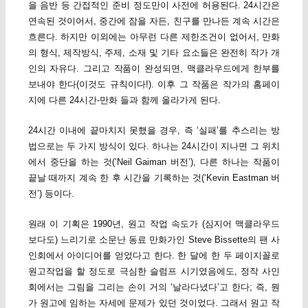
을 음반 등 간접적인 준비 정도만이 사전에 허용된다. 24시간은
연속된 것이어서, 중간에 잠을 자든, 친구를 만나든 계속 시간은
흐른다. 하지만 이외에는 아무런 다른 제한조건이 없어서, 만화
의 형식, 제작방식, 주제, 소재 및 기타 요소들은 완전히 작가 개
인의 자유다. 그리고 작품이 완성되면, 맥클라우드에게 한부를
보내야 한다(이것도 규칙이다!). 이후 그 작품은 작가의 홈페이
지에 다른 24시간-만화 들과 함께 올라가게 된다.
24시간 이내에 끝마치지 못했을 경우, 즉 ‘실패’를 추스리는 방
법으로는 두 가지 방식이 있다. 하나는 24시간이 지나면 그 위치
에서 중단을 하는 것(‘Neil Gaiman 버전’), 다른 하나는 작품이
끝날 때까지 계속 한 후 시간을 기록하는 것(‘Kevin Eastman 버
전’) 등이다.
원래 이 기획은 1990년, 원고 작업 속도가 (심지어 맥클라우드
보다도) 느리기로 소문난 동료 만화가인 Steve Bissette의 팬 사
인회에서 아이디어를 얻었다고 한다. 한 달에 한 두 페이지꼴로
원고작업을 할 정도로 극심한 슬럼프 시기였음에도, 정작 사인
회에서는 그림을 그리는 손이 거의 ‘날라다녔다’고 한다; 즉, 뭔
가 원고에 임하는 자세에 문제가 있던 것이었다. 그래서 원고 작