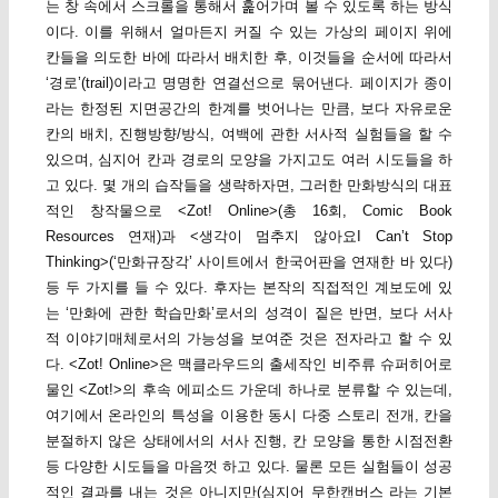
는 창 속에서 스크롤을 통해서 훑어가며 볼 수 있도록 하는 방식
이다. 이를 위해서 얼마든지 커질 수 있는 가상의 페이지 위에
칸들을 의도한 바에 따라서 배치한 후, 이것들을 순서에 따라서
‘경로’(trail)이라고 명명한 연결선으로 묶어낸다. 페이지가 종이
라는 한정된 지면공간의 한계를 벗어나는 만큼, 보다 자유로운
칸의 배치, 진행방향/방식, 여백에 관한 서사적 실험들을 할 수
있으며, 심지어 칸과 경로의 모양을 가지고도 여러 시도들을 하
고 있다. 몇 개의 습작들을 생략하자면, 그러한 만화방식의 대표
적인 창작물으로 <Zot! Online>(총 16회, Comic Book
Resources 연재)과 <생각이 멈추지 않아요I Can’t Stop
Thinking>(‘만화규장각’ 사이트에서 한국어판을 연재한 바 있다)
등 두 가지를 들 수 있다. 후자는 본작의 직접적인 계보도에 있
는 ‘만화에 관한 학습만화’로서의 성격이 짙은 반면, 보다 서사
적 이야기매체로서의 가능성을 보여준 것은 전자라고 할 수 있
다. <Zot! Online>은 맥클라우드의 출세작인 비주류 슈퍼히어로
물인 <Zot!>의 후속 에피소드 가운데 하나로 분류할 수 있는데,
여기에서 온라인의 특성을 이용한 동시 다중 스토리 전개, 칸을
분절하지 않은 상태에서의 서사 진행, 칸 모양을 통한 시점전환
등 다양한 시도들을 마음껏 하고 있다. 물론 모든 실험들이 성공
적인 결과를 내는 것은 아니지만(심지어 무한캔버스 라는 기본