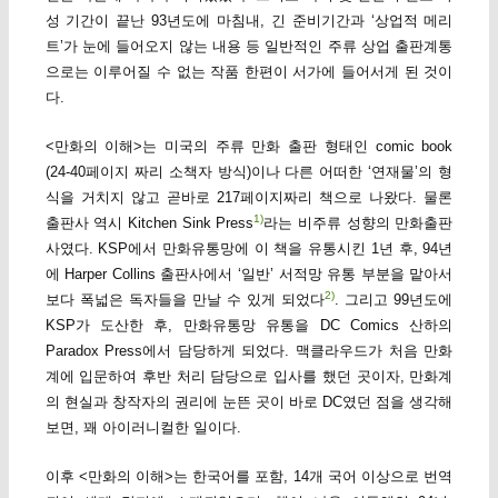
성 기간이 끝난 93년도에 마침내, 긴 준비기간과 ‘상업적 메리
트’가 눈에 들어오지 않는 내용 등 일반적인 주류 상업 출판계통
으로는 이루어질 수 없는 작품 한편이 서가에 들어서게 된 것이
다.
<만화의 이해>는 미국의 주류 만화 출판 형태인 comic book
(24-40페이지 짜리 소책자 방식)이나 다른 어떠한 ‘연재물’의 형
식을 거치지 않고 곧바로 217페이지짜리 책으로 나왔다. 물론
1)
출판사 역시 Kitchen Sink Press
라는 비주류 성향의 만화출판
사였다. KSP에서 만화유통망에 이 책을 유통시킨 1년 후, 94년
에 Harper Collins 출판사에서 ‘일반’ 서적망 유통 부분을 맡아서
2)
보다 폭넓은 독자들을 만날 수 있게 되었다
. 그리고 99년도에
KSP가 도산한 후, 만화유통망 유통을 DC Comics 산하의
Paradox Press에서 담당하게 되었다. 맥클라우드가 처음 만화
계에 입문하여 후반 처리 담당으로 입사를 했던 곳이자, 만화계
의 현실과 창작자의 권리에 눈뜬 곳이 바로 DC였던 점을 생각해
보면, 꽤 아이러니컬한 일이다.
이후 <만화의 이해>는 한국어를 포함, 14개 국어 이상으로 번역