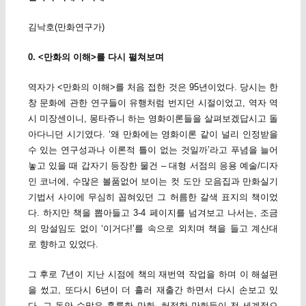
김낙호(만화연구가)
0. <만화의 이해>를 다시 펼쳐보며
역자가 <만화의 이해>를 처음 접한 것은 95년이었다. 당시는 한
창 문화에 관한 연구들이 유행처럼 번지던 시절이었고, 역자 역
시 미장센이니, 몽타쥬니 하는 영화이론들을 살펴보겠답시고 돌
아다니던 시기였다. ‘왜 만화에는 영화이론 같이 널리 인정받을
수 있는 연구성과나 이론적 틀이 없는 것일까’라고 푸념을 늘어
놓고 있을 때 갑자기 등장한 물건 – 대형 서점의 응용 예술/디자
인 코너에, 수많은 볼품없어 보이는 컷 도안 모음집과 만화실기
기법서 사이에 무심히 꼽혀있던 그 허름한 갈색 표지의 책이었
다. 하지만 책을 뽑아들고 3-4 페이지를 넘겨보고 나서는, 조금
의 망설임도 없이 ‘이거다!’를 속으로 외치며 책을 들고 계산대
로 향하고 있었다.
그 후로 7년이 지난 시점에 책의 재번역 작업을 하며 이 해설편
을 썼고, 또다시 6년이 더 흘러 재출간 하면서 다시 손보고 있
다. 그 동안 수많은 훌륭한 만화, 허접한 만화들이 전 세계적으