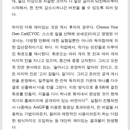
데, 필요 이상으로 자잘한 것까지 다 넣은 길이의 52칸짜리부터
시작해서, 한 칸씩 감소시켜나간 버전을 볼 수 있도록 되어 있
다.
하지만 더욱 재미있는 것은 역시 후자의 경우다. Choose Your
Own Carl(CYOC: 스스로 칼을 선택해 보세요)이라고 명명된 이
코너는, 다방향 만화에 대한 실험일뿐만 아니라 독자참여에 의
한 집단창작이기도 하다. 이 작업에서, 작가는 빈칸들로 이루어
진 회로도를 제시한다. 회로도는 여러 개의 첫 칸과 여러 개의
마지막 칸을 지니고 있으며, 중간에 종종 교차한다. 그리고 모든
첫 칸은 본서에도 있는, ‘술마시고 운정하지 말아라’ 칸이고, 모
든 마지막 칸은 ‘고이 잠들다, 칼’이다. 그리고 온라인 공개 게시
판을 운영해서, 일주일에 한 칸씩 독자의견 가운데 하나를 다수
결로 선출해서 다음 칸을 그린다. 이런 방식으로 총 6회에 걸친
회로를 만들어, 이들을 다시 하나로 묶어내서 완성된 것이 현재
4)
작가의 홈페이지에 공개되어 있는 버전이다
. 실험이 진행되면
서 나중에는 AniGIF를 이용한 동영상 효과라든지, 칸 바깥을 사
용하는 기법이라든지, 컬러의 제한적인 사용이라든지 하는 다양
한 방식까지도 도입하는 등 대단히 재미있는 결과물이 탄생했
다.