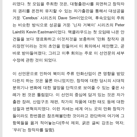
리였다. 첫 모임을 주최한 것은, 대형출판사를 외면하고 창작자
의 권리를 온전히 유지할 수 있는 자가출판을 통해서 대성공을
거둔 ‘Cerebus’ 시리즈의 Dave Sim이었으며, 후속모임의 주최
는 비슷한 방식으로 성공을 거둔 ’닌자 거북이‘ 시리즈의 Peter
Laird와 Kevin Eastman이었다. 맥클라우드는 첫 모임때 나온 안
건들을 보다 명료화하고 이것저것을 보충하여 ’만화 창작자 권
리장전‘이라는 것의 초안을 만들어서 이 회의에서 제안했고, 곧
바로 받아들여졌다; 그리고 이후 회의는 주로 이 선언문의 세부
수정에 관한 것이 되었다.
이 선언문으로 인하여 북미의 주류 만화산업이 큰 영향을 받았
다든지 하는 것은 물론 아니었지만, 창작에 대한 당시의 시대적
분위기나 변화에 대한 열망을 단적으로 보여줄 수 있는 좋은 사
례가 된 것은 틀림없다. 이 선언의 중심에 담겨 있는 것은 자가
출판 장려, 산업구조 재편, 작가의 작품에 대한 태도 등에 대한
성찰과 변혁의지였다. 이런 자세는 세계 어느 곳의 만화 창작가
들이라도 한번쯤은 참조해볼만한 것이라고 판단하여 여기에 그
항목들을 옮겨 적어놓는다(주석 제외, 굵은 글씨 강조는 역자;
‘우리’는 창작자를 말함).