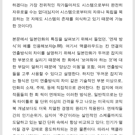
하겠다는 가장 전위적인 작가들마저도 시스템으로부터 완전히
자유로울 수는 없다(심지어 시스템으로부터의 자유나 독립을 목
표하는 것 자체도 시스템의 존재를 의식하고 있기 때문에 가능
한 것이다!).
본문에서 일본만화의 특징을 살펴보기 위해서 들었던, ‘연재 방
식’의 예를 인용해보자(p.88). 여기서 맥클라우드는 칸 연결의
연출방식의 차이를 설명하기 위해서 일본만화가 두꺼운 잡지의
한 부분으로 실리기 때문에 한 회에서 ‘보여줘야 하는 것’에 대
한 부담이 덜하기 때문에 ‘양상간 이동’을 포함, 여러 연출방식
들을 고루 사용할 수 있다고 설명한다. 하지만 ‘두꺼운 잡지’라
는 형식은 단지 연출방식의 차이 같은 기술적인 부분 이상으로,
만화의 소재, 주제, 등에 직접적으로 관여한다. 한 잡지에 여러
작품들의 한 회 씩이 연재되는 이러한 방식은, 일반적으로는 단
독 타이틀로 월 단위 이상의 간격을 두고 나오는 미국식의 코믹
북 개념보다도 더욱 치열한 경쟁의 원리가 적용된다. 연재작들
간의 인기순위가, 심지어 ‘주간’이라는 살인적인 스케쥴까지도
도달하고 있는 발간 단위 속에서 항상 비교되고 있다; 인기가 떨
어질 경우 강제로 중도하차되는 것은 물론이다. 따라서 맥클라