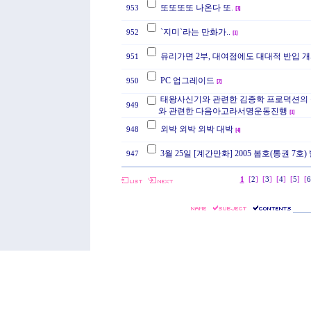
또또또또 나온다 또.
953
[
3
]
`지미`라는 만화가..
952
[
1
]
유리가면 2부, 대여점에도 대대적 반입 개
951
PC 업그레이드
950
[
2
]
태왕사신기와 관련한 김종학 프로덕션의
949
와 관련한 다음아고라서명운동진행
[
1
]
외박 외박 외박 대박
948
[
4
]
3월 25일 [계간만화] 2005 봄호(통권 7호) 
947
1
[
2
]
[
3
]
[
4
]
[
5
]
[
6