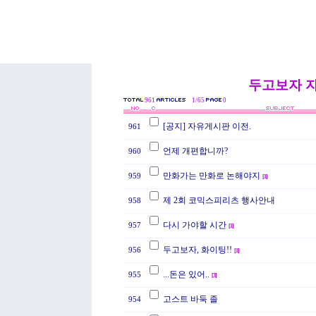
두고보자 
961
1/65
0
[공지] 자유게시판 이전.
961
언제 개편합니까?
960
만화가는 만화로 논해야지
959
[
1
]
제 2회 코믹스피리츠 행사안내
958
다시 가야할 시간
957
[
1
]
두고보자, 화이팅!!
956
[
1
]
...돈은 있어..
955
[
3
]
고스트 바둑 졸
954