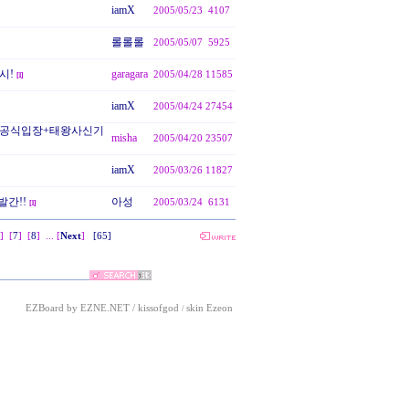
iamX
2005/05/23
4107
롤롤롤
2005/05/07
5925
시!
garagara
2005/04/28
11585
[
1
]
iamX
2005/04/24
27454
 공식입장+태왕사신기
misha
2005/04/20
23507
iamX
2005/03/26
11827
발간!!
아성
2005/03/24
6131
[
1
]
]
[
7
]
[
8
]
... [
Next
]
[65]
EZBoard by EZNE.NET
/
kissofgod
skin
Ezeon
/