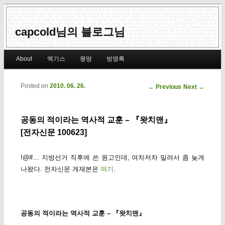
capcold님의 블로그님
Main menu
About
엑기스
몽땅
방명록
Skip to primary content
Skip to secondary content
Posted on
2010. 06. 26.
Post navigation
←
Previous
Next
→
공동의 적이라는 역사적 교훈 – 『왓치맨』
[전자신문 100623]
!@#… 지방선거 직후에 쓴 원고인데, 여차저차 밀려서 좀 늦게
나왔다. 전자신문 게재본은
여기
.
공동의 적이라는 역사적 교훈 – 『왓치맨』