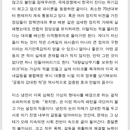
않고도 불만을 잠재우려면, 국제경쟁에서 한국이 진다는 위기감
이 최고고 덤으로 파이론을 동원하면 끝이다. 최소한 70년대부
터 현재까지 계속 통용되고 있다. 혹은 여러 정치적 비전을 가진
정당들이 정책연대와 후보 배분 같은 섬세한 정치적 거래에 실
패했는데도 연합의 정당성을 유지하려면, 이탈자는 적을 물리친
다는 대의를 배신한 이적행위자로 몰아가면 된다. 게다가 자신
들이 하는 것이 작은 스케일의 파시즘이 아니라 큰 정의의 구현
이라는 자기만족감까지 얻을 수 있으니 얼마나 좋은가. 어떤 공
동의 큰 적이 실제로 존재할 때가 적지 않지만, 만약 그런 것이
없다면 하나 만들어버리기도 한다. “대량살상무기를 보유한 이
라크”라는 가상의 적을 만들고 실제 이라크를 폭격하여 미국 국
내갈등을 봉합해둔 부시 대통령 시절 미국 정부를 상기해보라.
“공동의 강대한 적”은 역사적으로 검증된 효과 만발의 꼼수다.
미소 냉전이 더욱 심해진 가상의 현대사를 배경으로 하는 걸작
슈퍼히어로 만화 『왓치맨』은 이런 역사적 패턴을 극단까지 몰
고 가는 설정의 작품이다. 냉전의 논리 자체가 강대한 적을 두고
서로 자기 진영 내부의 갈등을 덮어버리는 것인데, 문제는 그 상
태가 오래 지속되면 사회 전반이 속으로 곪아 들어간다. 종말론
적 불안심리, 크고 작은 폭력, 갈등을 원활하게 해결할 능력이