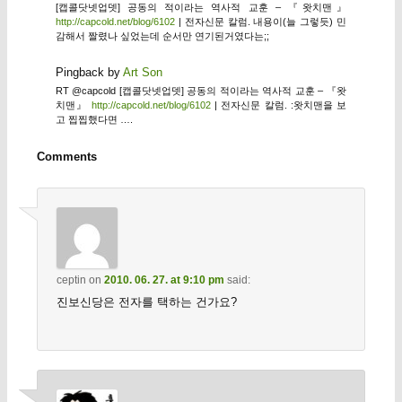
[캡콜닷넷업뎃] 공동의 적이라는 역사적 교훈 – 『왓치맨』
http://capcold.net/blog/6102
| 전자신문 칼럼. 내용이(늘 그렇듯) 민
감해서 짤렸나 싶었는데 순서만 연기된거였다는;;
Pingback by
Art Son
RT @capcold [캡콜닷넷업뎃] 공동의 적이라는 역사적 교훈 – 『왓
치맨』
http://capcold.net/blog/6102
| 전자신문 칼럼. :왓치맨을 보
고 찝찝했다면 ….
Comments
ceptin
on
2010. 06. 27. at 9:10 pm
said:
진보신당은 전자를 택하는 건가요?