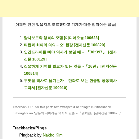
[어쩌면 관련 있을지도 모르겠다고 기계가 대충 점찍어준 글들]
탐사보도와 행복의 모델 [미디어오늘 100623]
타협과 회피의 의의 – 오! 한강 [전자신문 100820]
인간드라마를 빼야 역사가 보일 때 – 『36*397』 [전자
신문 100129]
집요하게 기억할 필요가 있는 것들 -『26년』[전자신문
100514]
무엇을 역사로 남기는가 – 만화로 보는 한중일 공동역사
교과서 [전자신문 100910]
Trackback URL for this post: https://capcold.net/blog/6102/trackback
6 thoughts on “
공동의 적이라는 역사적 교훈 – 『왓치맨』[전자신문 100623]
”
Trackbacks/Pings
Pingback by
Nakho Kim