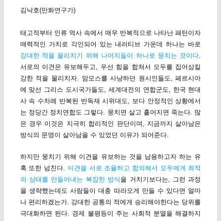
김낙호(만화연구가)
태고적부터 인류 역사 속에서 매우 반복적으로 나타난 패턴이자
매력적인 가치로 각인되어 있는 내러티브 가운데 하나는 바로
강대한 적을 물리치기 위해 나머지들이 하나로 뭉치는 것이다
.
서로의 이견은 유보해두고, 우선 힘을 합쳐서 모두를 집어삼킬
강한 적을 물리치자. 맘모스를 사냥하던 원시인들도, 페르시아
에 맞선 그리스 도시국가들도, 세계대전의 연합군도, 한국 현대
사 속 수차례 반복된 반독재 시위대도, 보다 안정적인 상황에서
는 정당간 정치연합도 그렇다. 뭉치면 살고 흩어지면 죽는다. 많
은 경우 이것은 지극히 합리적인 판단이며, 지금까지 살아남은
방식의 문명이 살아남을 수 있었던 이유가 되어준다.
하지만 뭉치기 위해 이견을 유보하는 것을 남용하고자 하는 유
혹 또한 넘친다.
이견을 서로 조율하고 합의해서 모두에게 최적
의 상태를 만들어내는 복잡한 방식
을 거치기보다는, 그런 과정
을 생략했는데도 사람들이 대충 따라오게 만들 수 있다면 얼마
나 편리하겠는가. 강대한 공통의 적에게 승리해야한다는 당위를
극대화하면 된다. 경제 불평등이 주는 사회적 분열을 해결하지