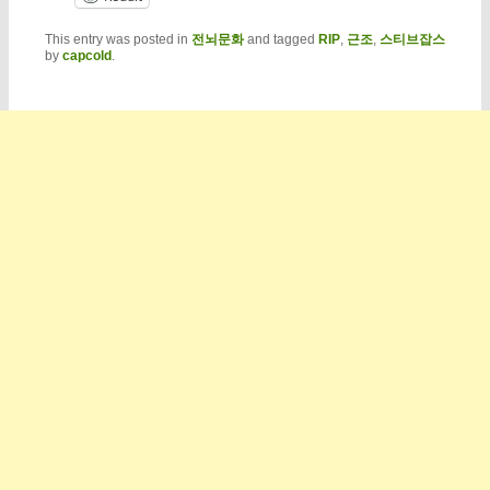
This entry was posted in
전뇌문화
and tagged
RIP
,
근조
,
스티브잡스
by
capcold
.