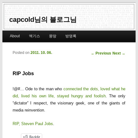
capcold님의 블로그님
Main menu
About
엑기스
몽땅
방명록
Skip to primary content
Skip to secondary content
Posted on
2011. 10. 06.
Post navigation
←
Previous
Next
→
RIP Jobs
!@#… Ode to the man who
connected the dots, loved what he
did, lived his own life, stayed hungry and foolish
. The only
“dictator” I respect, the visionary geek, one of the giants of
media reinvention.
RIP, Steven Paul Jobs
.
Reddit