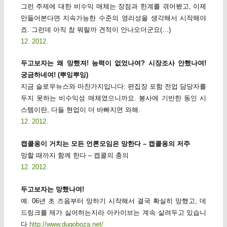
그런 주제에 대한 비수익 매체는 장점과 한계를 겪어봤고, 이제
만들어본다면 지속가능한 수준의 영리성을 생각해서 시작해야
죠. 그런데 아직 참 뭐랄까 견적이 안나오더군요(…)
12. 2012.
두고보자는 왜 망했져! 능력이 없었나여? 시장조사 안했나여!
궁금하네여! (뿌잉뿌잉)
지금 슬로우뉴스와 마찬가지입니다: 편집장 포함 전업 담당자를
두지 못하는 비수익성 매체였으니까요. 봉사에 기반한 동인 시
스템이란, 다들 현업이 더 바빠지면 와해.
12. 2012.
캡콜옹이 거치는 모든 언론모임은 망한다 – 캡콜옹의 저주
망할 때까지 함께 한다 – 캡콜의 충의
12. 2012.
두고보자는 망했나여!
예. 06년 초 즈음부터 망하기 시작해서 결국 확실히 망했고, 데
드링크를 제가 싫어하는지라 아카이브는 계속 살려두고 있습니
다
http://www.dugoboza.net/