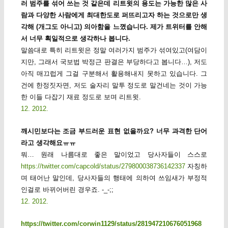
러 범주를 섞어 쓰는 것 같은데 리트윗의 용도는 가능한 많은 사
람과 다양한 사람에게 최대한도로 퍼뜨리고자 하는 것으로만 생
각해 (개그도 아니고) 의아함을 느꼈습니다. 제가 트위터를 안해
서 너무 획일적으로 생각하나 봅니다.
말씀대로 특히 리트윗은 정말 여러가지 범주가 섞여있고(여담이
지만, 그래서 국보법 박정근 판결은 부당하다고 봅니다…), 저도
아직 매끄럽게 그걸 구분해서 활용해내지 못하고 있습니다. 그
건에 한정짓자면, 저도 술자리 말투 정도로 말건네는 것이 가능
한 이들 다잡기 재료 정도로 보며 리트윗.
12. 2012.
깨시민보다는 조금 부드러운 표현 없을까요? 너무 과격한 단어
라고 생각해요ㅠㅠ
뭐… 원래 나름대로 좋은 말이었고 당사자들이 스스로
https://twitter.com/capcold/status/279800038736142337
자칭하
며 태어난 말인데, 당사자들의 행태에 의하여 쓰임새가 부정적
인걸로 바뀌어버린 경우죠. -_-;;
12. 2012.
https://twitter.com/corwin1129/status/281947210676051968