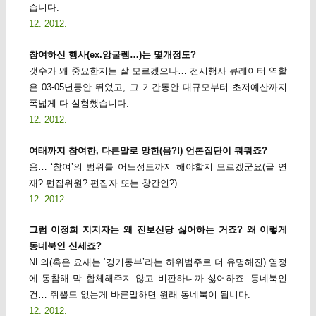
습니다.
12. 2012.
참여하신 행사(ex.앙굴렘…)는 몇개정도?
갯수가 왜 중요한지는 잘 모르겠으나… 전시행사 큐레이터 역할
은 03-05년동안 뛰었고, 그 기간동안 대규모부터 초저예산까지
폭넓게 다 실험했습니다.
12. 2012.
여태까지 참여한, 다른말로 망한(음?!) 언론집단이 뭐뭐죠?
음… ‘참여’의 범위를 어느정도까지 해야할지 모르겠군요(글 연
재? 편집위원? 편집자 또는 창간인?).
12. 2012.
그럼 이정희 지지자는 왜 진보신당 싫어하는 거죠? 왜 이렇게
동네북인 신세죠?
NL의(혹은 요새는 ‘경기동부’라는 하위범주로 더 유명해진) 열정
에 동참해 막 합체해주지 않고 비판하니까 싫어하죠. 동네북인
건… 쥐뿔도 없는게 바른말하면 원래 동네북이 됩니다.
12. 2012.