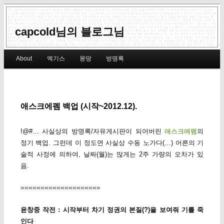
capcold님의 블로그님
Main menu
About
엑기스
몽땅
방명록
Skip to primary content
Skip to secondary content
애스크에펨 백업 (시작~2012.12).
!@#… 사실상의 방명록/자유게시판이 되어버린
애스크에펨
의
정기 백업. 그런데 이 정도면 사실상 수동 노가다(…) 어른의 기
술적 사정에 의하여, 날짜(월)는 많게는 2주 가량의 오차가 있
음.
====================
윤창중 작전 : 시작부터 차기 정권의 본질(?)을 보여줘 기를 죽
인다