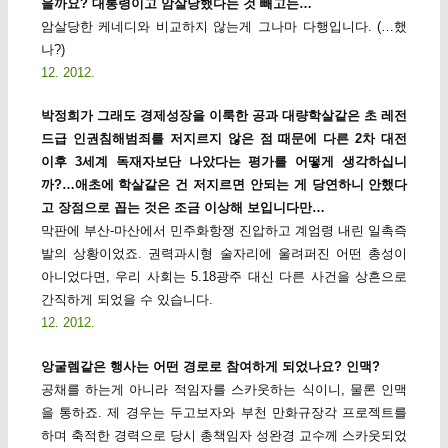
을까요? 대통령이고 암살당했다는 것 빼고는…
암살당한 케네디와 비교하지 않는게 그나마 다행입니다. (…했
나?)
12. 2012.
박정희가 그래도 경제성장을 이룩한 공과 대량학살같은 초 레전
드급 인권침해범죄를 저지르지 않은 점 때문에 다른 2차 대전
이후 3세계 독재자보단 나았다는 평가를 어떻게 생각하십니
까?…애초에 학살같은 건 저지르면 안되는 게 당연하니 안했다
고 장점으로 꼽는 것은 조금 이상해 보입니다만…
막판에 부산-마산에서 민주화항쟁 진압하고 계엄령 내린 일촉즉
발의 상황이었죠. 권력과시형 술자리에 울려퍼진 어떤 총성이
아니었다면, 우리 사회는 5.18광주 대신 다른 사건을 상흔으로
간직하게 되었을 수 있습니다.
12. 2012.
앙굴렘같은 행사는 어떤 경로로 참여하게 되었나요? 인맥?
공채를 하는게 아니라 적임자를 스카웃하는 식이니, 물론 인맥
을 통하죠. 제 경우는 두고보자와 부천 만화규장각 프로젝트를
하며 축적한 경력으로 당시 총책임자 성완경 교수께 스카웃되었