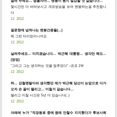
살려 주세요… 캡콜사마… 멘붕이 뭔지 실감할 것 같습니다…
몇시간만 더 버텨보시고 개표방송을 보며 멘붕하는걸 추천합니
다
12. 2012.
질문창에 넘쳐나는 멘붕간증들(…)
뭐 그런 타이밍이니까요
12. 2012.
살려주세요… 미치겠습니다… 박근혜 대통령… 생각만 해도…
(엉엉)
“그리고 그는 생각하는 것을 멈추었다” –죠죠 2부
12. 2012.
하… 강철멘탈이라 생각했던 제가 박근혜 당선이 눈앞으로 다가
오자 손 끝이 떨리고… 미칠거 같습니다…
떨리고 미칠 시간은 5년 더 있습니다(..)
12. 2012.
아래에 누가 “직장동료 중에 원래 안철수 지지했다가 후보사퇴