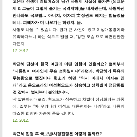
고은태 선생이 리트머스에 남긴 사형제 사실상 불가론 (외교문
제 & 그들이 그렇게 즐기는 국격저하!)을 내새웠는데, 사형까진
안나와도 국보법… 아니지, 어차피 文정권도 폐지는 힘들었을
테니. 피해자가 더 나오기는 하겠지. 음.
사형도 나올 수 있습니다. 뭔가 큰 사건이 있고 여성대통령이라
유약하다느니 하는 식으로 밀릴 때, ‘강한 모습’으로 국면전환한
다든지.
12. 2012.
박근혜 당선이 한국 여권에 어떤 영향이 있을까요? 벌써부터
“대통령이 여자인데 무슨 성차별이냐”라던가, 박근혜가 특유의
무능함으로 뻘짓이나 헛소리 하면 “역시 이래서 여자는 안
돼”라고 온오프라인 여성혐오도가 상승하고 성차별이 정당화될
것 같아서 벌써부터 불안합니다.
딱 말씀하신대로죠. 혐오도가 상승하고 차별이 정당화되는 와중
에, 일부는 “아 우리나라 여성도 대통령하는 나라”라고 나름의
따스한 희망만 가슴에 품을 겁니다.
12. 2012.
박근혜 집권 후 국보법/사형집행은 어떻게 될까요?