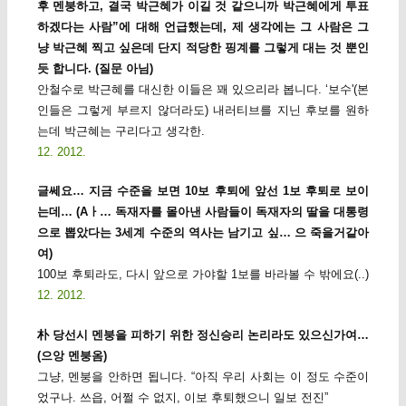
후 멘붕하고, 결국 박근혜가 이길 것 같으니까 박근혜에게 투표
하겠다는 사람”에 대해 언급했는데, 제 생각에는 그 사람은 그
냥 박근혜 찍고 싶은데 단지 적당한 핑계를 그렇게 대는 것 뿐인
듯 합니다. (질문 아님)
안철수로 박근혜를 대신한 이들은 꽤 있으리라 봅니다. ‘보수'(본
인들은 그렇게 부르지 않더라도) 내러티브를 지닌 후보를 원하
는데 박근혜는 구리다고 생각한.
12. 2012.
글쎄요… 지금 수준을 보면 10보 후퇴에 앞선 1보 후퇴로 보이
는데… (Aㅏ… 독재자를 몰아낸 사람들이 독재자의 딸을 대통령
으로 뽑았다는 3세계 수준의 역사는 남기고 싶… 으 죽을거같아
여)
100보 후퇴라도, 다시 앞으로 가야할 1보를 바라볼 수 밖에요(..)
12. 2012.
朴 당선시 멘붕을 피하기 위한 정신승리 논리라도 있으신가여…
(으앙 멘붕옴)
그냥, 멘붕을 안하면 됩니다. “아직 우리 사회는 이 정도 수준이
었구나. 쓰읍, 어쩔 수 없지, 이보 후퇴했으니 일보 전진”