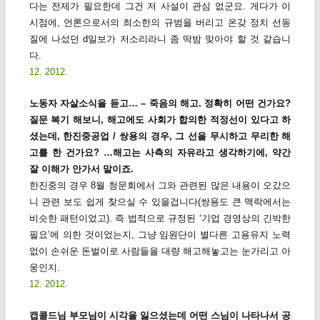
다는 전제가 필요한데 그건 저 사설이 관심 없군요. 게다가 이
시점에, 언론으로서의 최소한의 규범을 버리고 온갖 정치 선동
질에 나섰던 d일보가 저소리라니 좀 딱밤 맞아야 할 것 같습니
다.
12. 2012.
노동자 자살소식을 듣고… – 죽음의 해고. 정확히 어떤 건가요?
질문 복기 해보니, 해고에도 사회가 합의한 적정선이 있다고 하
셨는데, 한진중공업 / 쌍용의 경우, 그 선을 무시하고 무리한 해
고를 한 건가요? …해고는 사측의 자유라고 생각하기에, 약간
잘 이해가 안가서 말이죠.
한진중의 경우 8월 청문회에서 그와 관련된 많은 내용이 오갔으
니 관련 보도 쉽게 찾으실 수 있을겁니다(쌍용도 큰 맥락에서는
비슷한 패턴이었고). 즉 법적으로 규정된 ‘기업 경영상의 긴박한
필요’에 의한 것이었는지, 그냥 임원단이 별다른 고용유지 노력
없이 손쉬운 돈벌이로 사람들을 대량 해고해놓고는 눈가리고 아
웅인지.
12. 2012.
캡콜드님 부모님이 시각을 잃으셨는데 어떤 스님이 나타나서 공