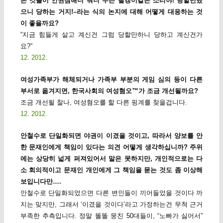
은 것들이 인권침해니 뭐니 무슨 빨갱이같은 소리야! 당할만했
으니 당하는 거지!–라는 식의 논지에 대해 어떻게 대응하는 것
이 좋을까요?
“지금 힘들게 살고 계신건 그럼 당할만하니 당하고 계신건가
요?”
12. 2012.
여성가족부가 해체되거나 가족부 부분의 게임 심의 등이 다른
부서로 옮겨지면, 한국사회의 여성혐오™가 조금 개선될까요?
조금 개선될 찰나, 여성혐오를 할 다른 핑계를 찾을겁니다.
12. 2012.
안철수로 단일화되면 야권이 이겼을 것이고, 따라서 양보를 안
한 문재인에게 책임이 있다는 의견 어떻게 생각하십니까? 주위
에는 상당히 넓게 퍼져있어서 말은 못하지만, 개인적으로는 다
소 회의적이고 문재인 개인에게 그 책임을 묻는 것도 좀 이상해
보입니다만….
안철수로 단일화되었으면 다른 변인들이 끼어들었을 것이다 까
지는 맞지만, 그래서 ‘이겼을 것이다’라고 가정하는건 무척 근거
부족한 추측입니다. 정말 똘똘 뭉친 50대들이, “노빠가 싫어서”