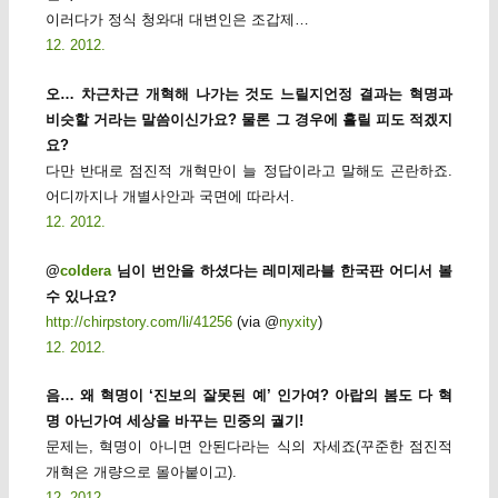
이러다가 정식 청와대 대변인은 조갑제…
12. 2012.
오… 차근차근 개혁해 나가는 것도 느릴지언정 결과는 혁명과
비슷할 거라는 말씀이신가요? 물론 그 경우에 흘릴 피도 적겠지
요?
다만 반대로 점진적 개혁만이 늘 정답이라고 말해도 곤란하죠.
어디까지나 개별사안과 국면에 따라서.
12. 2012.
‎@
coldera
님이 번안을 하셨다는 레미제라블 한국판 어디서 볼
수 있나요?
http://chirpstory.com/li/41256
(via ‎@
nyxity
)
12. 2012.
음… 왜 혁명이 ‘진보의 잘못된 예’ 인가여? 아랍의 봄도 다 혁
명 아닌가여 세상을 바꾸는 민중의 궐기!
문제는, 혁명이 아니면 안된다라는 식의 자세죠(꾸준한 점진적
개혁은 개량으로 몰아붙이고).
12. 2012.