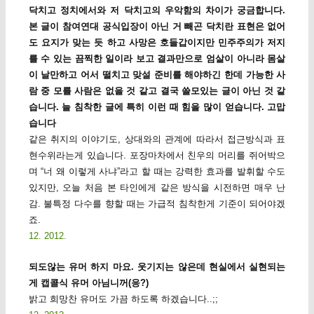
닥치고 정치에서와 저 닥치고의 우악함의 차이가 궁금합니다.
본 글이 참여연대 공식입장이 아닌 거 빼곤 닥치란 표현은 없어
도 요지가 맞는 듯 하고 사망은 호들갑이지만 민주주의가 저지
를 수 있는 끔찍한 일이라 보고 결과만으로 엄살이 아니라 몸살
이 날만하고 어서 떨치고 맞설 준비를 해야하긴 한데 가능한 사
람 중 모를 사람은 없을 것 같고 결국 쓸모있는 글이 아닌 것 같
습니다. 늘 침착한 글에 특히 이런 때 힘을 많이 얻습니다. 고맙
습니다
같은 취지의 이야기도, 상대와의 관계에 따라서 접근방식과 표
현수위라는게 있습니다. 포장마차에서 친우의 머리를 쥐어박으
며 “너 왜 이렇게 사냐”라고 할 때는 강력한 효과를 발휘할 수도
있지만, 오늘 처음 본 타인에게 같은 방식을 시전하면 매우 난
감. 불특정 다수를 향할 때는 가급적 침착한게 기준이 되어야겠
죠.
12. 2012.
되도않는 유머 하지 마요. 웃기지는 않은데 현실에서 실현되는
게 캡콜식 유머 아님니꺼(응?)
밝고 희망찬 유머도 가끔 하도록 하겠습니다..;;