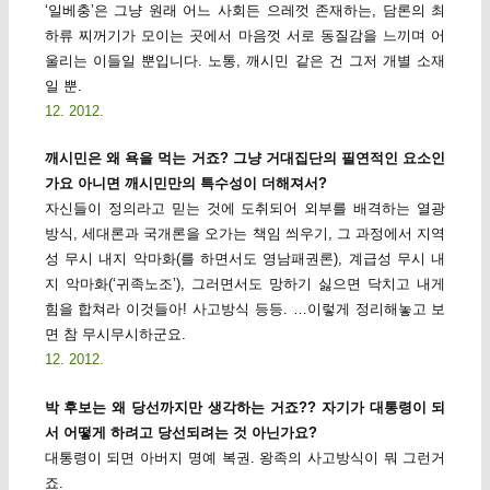
‘일베충’은 그냥 원래 어느 사회든 으레껏 존재하는, 담론의 최
하류 찌꺼기가 모이는 곳에서 마음껏 서로 동질감을 느끼며 어
울리는 이들일 뿐입니다. 노통, 깨시민 같은 건 그저 개별 소재
일 뿐.
12. 2012.
깨시민은 왜 욕을 먹는 거죠? 그냥 거대집단의 필연적인 요소인
가요 아니면 깨시민만의 특수성이 더해져서?
자신들이 정의라고 믿는 것에 도취되어 외부를 배격하는 열광
방식, 세대론과 국개론을 오가는 책임 씌우기, 그 과정에서 지역
성 무시 내지 악마화(를 하면서도 영남패권론), 계급성 무시 내
지 악마화(‘귀족노조’), 그러면서도 망하기 싫으면 닥치고 내게
힘을 합쳐라 이것들아! 사고방식 등등. …이렇게 정리해놓고 보
면 참 무시무시하군요.
12. 2012.
박 후보는 왜 당선까지만 생각하는 거죠?? 자기가 대통령이 되
서 어떻게 하려고 당선되려는 것 아닌가요?
대통령이 되면 아버지 명예 복권. 왕족의 사고방식이 뭐 그런거
죠.