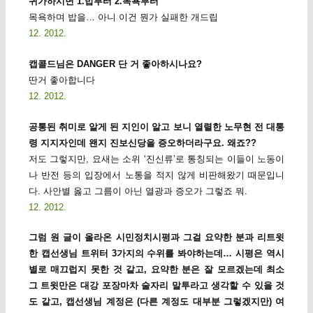
귀가하시면 1.밥부터 2.목욕부터
목욕하며 밥을… 아니 이건 뭔가 실패한 개드립
12. 2012.
캡콜드님은 DANGER 단 거 좋아하시나요?
딴거 좋아합니다
12. 2012.
공통된 취미로 알게 된 지인이 알고 보니 열렬한 노무현 전 대통
령 지지자인데 왠지 진보신당을 증오하더라구요. 왜죠??
저도 그렇지만, 요새는 소위 ‘진신류’로 통칭되는 이들이 노동이
나 반전 등의 입장에서 노통을 적지 않게 비판해왔기 때문입니
다. 사안별 옳고 그름이 아닌 열광과 증오가 그렇죠 뭐.
12. 2012.
그럼 원 글이 올라온 시민정치시평과 그걸 요약한 분과 리트윗
한 캡선생님 트위터 3가지의 수위를 봐야하는데… 시평은 역시
별로 매끄럽지 못한 것 같고, 요약한 분은 잘 모르겠는데 최소
그 트윗만은 대강 포장마차 술자리 말투라고 생각할 수 있을 것
도 같고, 캡선생님 계정은 (다른 계정도 대부분 그렇겠지만) 여