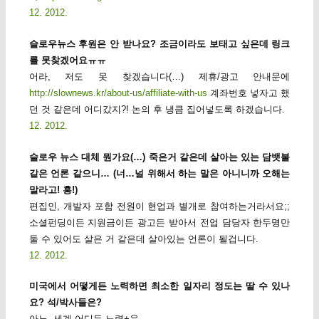
12. 2012.
슬로우뉴스 후원은 안 받나요? 조금이라도 보태고 싶은데 링크
를 못찾겠어요ㅠㅠ
어라, 저도 못 찾겠습니다(…) 제휴/광고 안내문에
http://slownews.kr/about-us/affiliate-with-us
계좌번호 넣자고 했
던 것 같은데 어디갔지?! 논의 후 냉큼 집어넣도록 하겠습니다.
12. 2012.
슬로우 뉴스 대체 뭔가요(…) 죽은거 같은데 살아는 있는 담뱃불
같은 언론 같으니… (너…널 위해서 하는 말은 아니니까 오해는
말라고! 흥!)
편집인, 개발자 포함 전원이 현업과 별개로 참여하는거라서요;;
소셜펀딩이든 지원금이든 광고든 받아서 전업 담당자 한두명만
둘 수 있어도 살은 거 같은데 살아있는 언론이 될겁니다.
12. 2012.
미국에서 어떻게든 노력하면 최소한 일자리 정도는 딸 수 있나
요? 석/박사들은?
아뇨. 세계 어디든 노력+운.