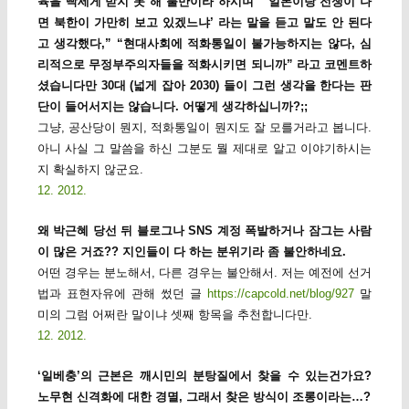
육을 빡세게 받지 못 해 불만이라 하시며 “‘일본이랑 전쟁이 나
면 북한이 가만히 보고 있겠느냐’ 라는 말을 듣고 말도 안 된다
고 생각했다,” “현대사회에 적화통일이 불가능하지는 않다, 심
리적으로 무정부주의자들을 적화시키면 되니까” 라고 코멘트하
셨습니다만 30대 (넓게 잡아 2030) 들이 그런 생각을 한다는 판
단이 들어서지는 않습니다. 어떻게 생각하십니까?;;
그냥, 공산당이 뭔지, 적화통일이 뭔지도 잘 모를거라고 봅니다.
아니 사실 그 말씀을 하신 그분도 뭘 제대로 알고 이야기하시는
지 확실하지 않군요.
12. 2012.
왜 박근혜 당선 뒤 블로그나 SNS 계정 폭발하거나 잠그는 사람
이 많은 거죠?? 지인들이 다 하는 분위기라 좀 불안하네요.
어떤 경우는 분노해서, 다른 경우는 불안해서. 저는 예전에 선거
법과 표현자유에 관해 썼던 글
https://capcold.net/blog/927
말
미의 그럼 어쩌란 말이냐 셋째 항목을 추천합니다만.
12. 2012.
‘일베충’의 근본은 깨시민의 분탕질에서 찾을 수 있는건가요?
노무현 신격화에 대한 경멸, 그래서 찾은 방식이 조롱이라는…?