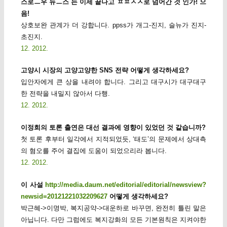
스로ㅡ우 뉴ㅡ스 는 이제 끝나고 ㅍㅍㅅㅅ로 넘어간 것 인가! 으
음!
상호보완 관계가 더 강합니다. ppss가 개그-진지, 슬뉴가 진지-
초진지.
12. 2012.
고양시 시장의 고양고양한 SNS 전략 어떻게 생각하세요?
입안자에게 큰 상을 내려야 합니다. 그리고 대구시가 대구대구
한 전략을 내밀지 않아서 다행.
12. 2012.
이정희의 토론 출연은 대선 결과에 영향이 있었던 것 같습니까?
첫 토론 후부터 일각에서 지적되었듯, ‘태도’의 문제에서 상대측
의 혐오를 주어 결집에 도움이 되었으리라 봅니다.
12. 2012.
이 사설
http://media.daum.net/editorial/editorial/newsview?
newsid=20121221032209627
어떻게 생각하세요?
박근혜->이명박, 복지공약->대운하로 바꾸면, 완전히 틀린 말은
아닙니다. 다만 그럼에도 복지강화의 모든 기본원칙은 지켜야한