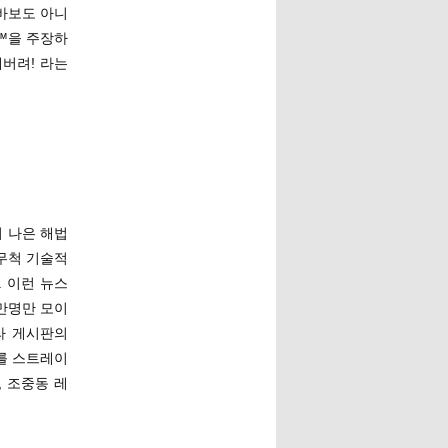
 바보도 아니
™을 주장하
버려! 라는
 더 나은 해법
 무척 기술적
 이런 뉴스
만명만 모이
라 게시판의
를 스트레이
 조중동 레