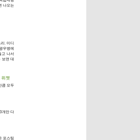
면 나오는
리. 미디
 광우병에
들고 나서
 보면 대
위 위젯
만큼 모두
3개만 다
않은 포스팅