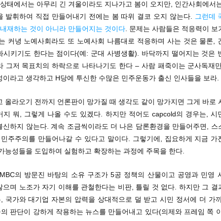
연상태에서는 아무리 긴 겨울이라도 지나가고 봄이 오지만, 인간사회에서는
을 발휘하여 직접 만들어내기 전에는 봄 따위 결코 오지 않는다.
그런데 
, 내재하는 것이 아니라 만들어지는 것이다
. 문제는 사람들은 적응력이 보
주는 커녕 노예사회라도 또 노예사회 나름대로 적응하며 사는 것은 물론, 
화시키기도 한다는 점이다(예: 군대 사병생활). 바닥까지 떨어지는 것은 
라 그저 목표치의 하락으로 나타나기도 한다 – 사람 패죽이는 군사독재만
성이라고 생각하고 H당에 투신한 수많은 민주운동가 출신 인사들을 보라.
고 올라오기 전까지 언론판이 망가질 때 생각도 같이 망가지면 그게 바로 
지 뭐, 그렇게 나올 수도 있겠다. 하지만 적어도 capcold의 경우는, 
불신하지 않는다. 계속 조금씩이라도 더 나은 담론환경을 만들어주면, 스
은 민주주의를 만들어나갈 수 있다고 말이다. 그렇기에, 집요하게 지금 가
 가능성들을 도입하여 실험하고 확장하는 과정에 주목을 한다.
 MBC의 방문진 바탕의 소유 구조가 5공 정책의 산물이고 공영과 민영 
으며 노조가 자기 이해를 관철한다는 비판, 틀릴 것 없다. 하지만 그 
, 국가와 대기업 자본의 압력을 상대적으로 덜 받고 시민 정서에 더 가까
의 판단이 강하게 작용하는 뉴스를 만들어내고 있다(의제와 프레임 쪽 이