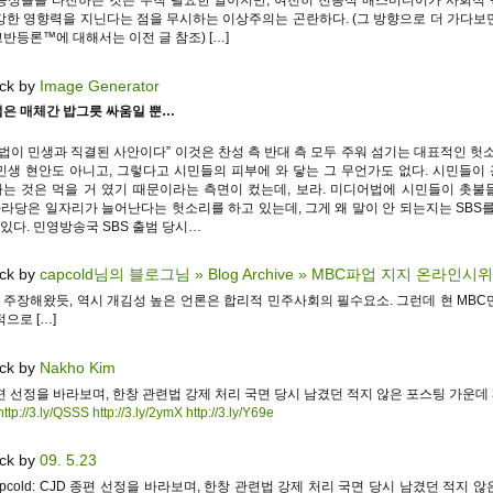
강한 영향력을 지닌다는 점을 무시하는 이상주의는 곤란하다. (그 방향으로 더 가다보
반등론™에 대해서는 이전 글 참조) […]
ck by
Image Generator
은 매체간 밥그릇 싸움일 뿐…
 법이 민생과 직결된 사안이다” 이것은 찬성 측 반대 측 모두 주워 섬기는 대표적인 헛소
민생 현안도 아니고, 그렇다고 시민들의 피부에 와 닿는 그 무언가도 없다. 시민들이
는 것은 먹을 거 였기 때문이라는 측면이 컸는데, 보라. 미디어법에 시민들이 촛불
나라당은 일자리가 늘어난다는 헛소리를 하고 있는데, 그게 왜 말이 안 되는지는 SBS를
 있다. 민영방송국 SBS 출범 당시…
ck by
capcold님의 블로그님 » Blog Archive » MBC파업 지지 온라인시
항상 주장해왔듯, 역시 개김성 높은 언론은 합리적 민주사회의 필수요소. 그런데 현 MBC
으로 […]
ck by
Nakho Kim
종편 선정을 바라보며, 한창 관련법 강제 처리 국면 당시 남겼던 적지 않은 포스팅 가운데 
http://3.ly/QSSS
http://3.ly/2ymX
http://3.ly/Y69e
ck by
09. 5.23
apcold: CJD 종편 선정을 바라보며, 한창 관련법 강제 처리 국면 당시 남겼던 적지 