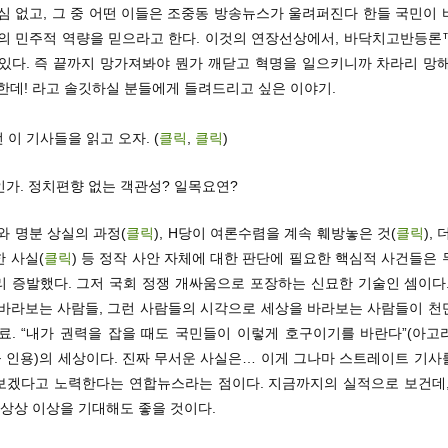
심 없고, 그 중 어떤 이들은 조중동 방송뉴스가 울려퍼진다 한들 국민이
들의 민주적 역량을 믿으라고 한다. 이것의 연장선상에서, 바닥치고반등론
 있다. 즉 끝까지 망가져봐야 뭔가 깨닫고 혁명을 일으키니까 차라리 망해
한데! 라고 솔깃하실 분들에게 들려드리고 싶은 이야기.
선 이 기사들을 읽고 오자. (
클릭
,
클릭
)
가. 정치편향 없는 객관성? 일목요연?
와 명분 상실의 과정(
클릭
), H당이 여론수렴을 계속 훼방놓은 것(
클릭
),
 사실(
클릭
) 등 정작 사안 자체에 대한 판단에 필요한 핵심적 사건들은
리 증발했다. 그저 국회 정쟁 개싸움으로 포장하는 신묘한 기술인 셈이다.
 바라보는 사람들, 그런 사람들의 시각으로 세상을 바라보는 사람들이 천
종료. “내가 권력을 잡을 때도 국민들이 이렇게 호구이기를 바란다”(아고
 인용)의 세상이다. 진짜 무서운 사실은… 이게 그나마 스트레이트 기사
보겠다고 노력한다는 연합뉴스라는 점이다. 지금까지의 실적으로 보건데,
 상상 이상을 기대해도 좋을 것이다.