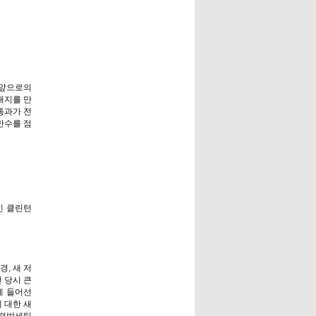
 앞으로의
대지를 만
통과가 전
반수를 점
인 클린턴
경, 새 저
 당시 큰
에 들어선
 대한 새
 떡밥세팅