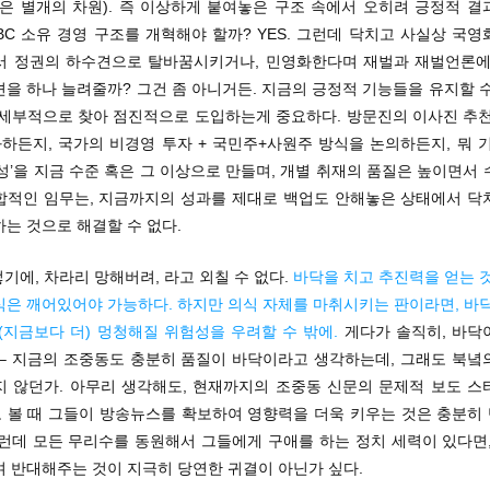
’은 별개의 차원). 즉 이상하게 붙여놓은 구조 속에서 오히려 긍정적 
BC 소유 경영 구조를 개혁해야 할까? YES. 그런데 닥치고 사실상 국
서 정권의 하수견으로 탈바꿈시키거나, 민영화한다며 재벌과 재벌언론에
을 하나 늘려줄까? 그건 좀 아니거든. 지금의 긍정적 기능들을 유지할 
 세부적으로 찾아 점진적으로 도입하는게 중요하다. 방문진의 이사진 추천
하든지, 국가의 비경영 투자 + 국민주+사원주 방식을 논의하든지, 뭐 기
성’을 지금 수준 혹은 그 이상으로 만들며, 개별 취재의 품질은 높이면서
합적인 임무는, 지금까지의 성과를 제대로 백업도 안해놓은 상태에서 닥
는 것으로 해결할 수 없다.
렇기에, 차라리 망해버려, 라고 외칠 수 없다.
바닥을 치고 추진력을 얻는 
식은 깨어있어야 가능하다. 하지만 의식 자체를 마취시키는 판이라면, 바닥
(지금보다 더) 멍청해질 위험성을 우려할 수 밖에.
게다가 솔직히, 바닥
 – 지금의 조중동도 충분히 품질이 바닥이라고 생각하는데, 그래도 북녘
지 않던가. 아무리 생각해도, 현재까지의 조중동 신문의 문제적 보도 스
 볼 때 그들이 방송뉴스를 확보하여 영향력을 더욱 키우는 것은 충분히
그런데 모든 무리수를 동원해서 그들에게 구애를 하는 정치 세력이 있다면,
며 반대해주는 것이 지극히 당연한 귀결이 아닌가 싶다.