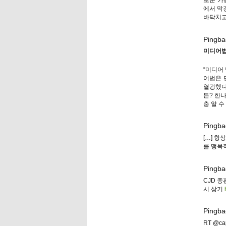
에서 막
바닥치고
Pingba
미디어법
“미디어
어법은 
열광했다
든? 한
충 알 수
Pingba
[…] 
를 맹목적
Pingba
CJD 
시 상기
Pingba
RT @c