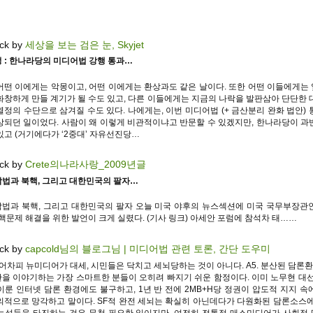
ck by
세상을 보는 검은 눈, Skyjet
 : 한나라당의 미디어법 강행 통과…
어떤 이에게는 악몽이고, 어떤 이에게는 환상과도 같은 날이다. 또한 어떤 이들에게는
화창하게 만들 계기가 될 수도 있고, 다른 이들에게는 지금의 나락을 발판삼아 단단한 
열정의 수단으로 삼겨질 수도 있다. 나에게는, 이번 미디어법 (+ 금산분리 완화 법안) 
상되던 일이었다. 사람이 왜 이렇게 비관적이냐고 반문할 수 있겠지만, 한나라당이 과
있고 (거기에다가 ‘2중대’ 자유선진당…
ck by
Crete의나라사랑_2009년글
법과 북핵, 그리고 대한민국의 팔자…
법과 북핵, 그리고 대한민국의 팔자 오늘 미국 야후의 뉴스섹션에 미국 국무부장관
 핵문제 해결을 위한 발언이 크게 실렸다. (기사 링크) 아세안 포럼에 참석차 태……
ck by
capcold님의 블로그님 | 미디어법 관련 토론, 간단 도우미
5. 어차피 뉴미디어가 대세, 시민들은 닥치고 세뇌당하는 것이 아니다. A5. 분산된 담론환
을 이야기하는 가장 스마트한 분들이 오히려 빠지기 쉬운 함정이다. 이미 노무현 대선
이룬 인터넷 담론 환경에도 불구하고, 1년 반 전에 2MB+H당 정권이 압도적 지지 속
의적으로 망각하고 말이다. SF적 완전 세뇌는 확실히 아닌데다가 다원화된 담론소스에
능성들을 타진하는 것은 무척 필요한 일이지만, 여전히 전통적 매스미디어가 사회적