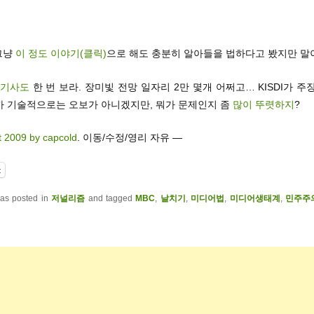
 그냥
이 정도 이야기(클릭)
으로 해도 충분히 알아들을 법하다고 봤지만 말
 기사도
한 번 보라. 장미빛 전망 일자리 2만 몇개 어쩌고… KISDI가 주
까 기술적으로는 오보가 아니겠지만, 뭐가 문제인지 좀
많이 뚜렷하지
?
t 2009 by capcold
. 이동/수정/영리 자유 —
t
was posted in
저널리즘
and tagged
MBC
,
날치기
,
미디어법
,
미디어생태계
,
민주주