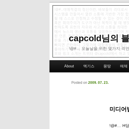
capcold님의
!@#… 오늘날을 위한 몇가지 격언
Main menu
About
엑기스
몽땅
매체
Skip to primary content
Skip to secondary content
Posted on
2009. 07. 23.
미디어
!@#… H