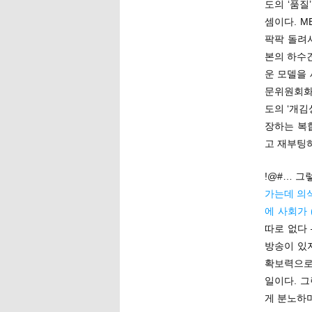
도의 ‘품질
셈이다. M
팍팍 돌려
본의 하수견
운 모델을
문위원회화
도의 ‘개김
장하는 복
고 재부팅하
!@#… 그
가는데 의
에 사회가 
따로 없다
방송이 있
확보력으로
일이다. 
게 분노하