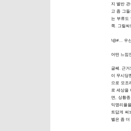
지 별반 관
고 좀 그
는 부류도
쪽. 그럴싸
!@#… 우
어떤 느낌인
글쎄. 근거
이 무시당한
으로 모조
로 세상을
면, 상황
익명리플을
트답게 써
벨은 좀 더