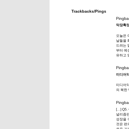
Trackbacks/Pings
Pingba
막장확정
오늘은 
날들을 
드려는 
부터 예
유하고 
Pingba
미디어악
미디어악
의 북한
Pingba
[…] Q
널리즘판
성장을 
것은 편
로운 가