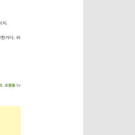
이지.
장한거다, 라
의
,
조중동
by