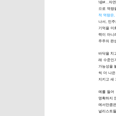
!@#…자
으로 역량
적 역량은
나서, 민
기억을 미
력이 아니
주주의 완
바닥을 치
래 수준인거
가능성을 
씩 더 나
지키고 새
예를 들어
명확하지 않
에서만큼은
널리스트들