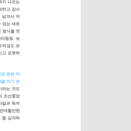
결과가 나오는
영화하고 감사
 넘겨서 자
수 있는 새로
 방식을 전
타등등. 보
 수익성도 보
치고 포맷하
것은 판은 막
을 치기 전
이라는 것도
의 조선중앙
타일과 독자
 반대할만한
 좀 심각하