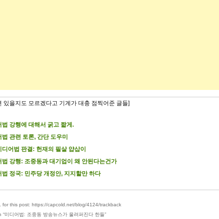
련 있을지도 모르겠다고 기계가 대충 점찍어준 글들]
법 강행에 대해서 굵고 짧게.
법 관련 토론, 간단 도우미
미디어법 판결: 헌재의 필살 얍삽이
법 강행: 조중동과 대기업이 왜 안된다는건가
법 정국: 민주당 개정안, 지지할만 하다
for this post: https://capcold.net/blog/4124/trackback
 “
미디어법: 조중동 방송뉴스가 울려퍼진다 한들
”