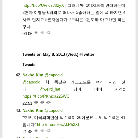
http://t.co/UFnczJ02yX
| 그러니까, 1미치도록 연애하는데
2혼자 여행을 6해외로 떠나서 3좋아하는 일에 푹 빠지면 4
사표 던지고 5혼자살다가 7두려운 8멘토와 마주하면 되는
구나.
00:06
Tweets on May 8, 2013 (Wed.) #Twitter
Tweets
Nakho Kim
@capcold
@capcold
헉 똑같은 개그코드를 여러 시간 전
에
@weird_hat
님이 이미 시전;;
https://t.co/PKmxa225WC
22:51
Nakho Kim
@capcold
“호오, 미국의회연설 박수력이 26이군요… 제 박수력은 41
입니다”
http://t.co/oHwAkPh3XL
21:48