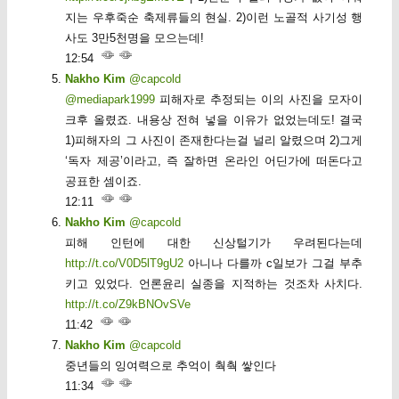
지는 우후죽순 축제류들의 현실. 2)이런 노골적 사기성 행
사도 3만5천명을 모으는데!
12:54
Nakho Kim
@capcold
@mediapark1999
피해자로 추정되는 이의 사진을 모자이
크후 올렸죠. 내용상 전혀 넣을 이유가 없었는데도! 결국
1)피해자의 그 사진이 존재한다는걸 널리 알렸으며 2)그게
‘독자 제공’이라고, 즉 잘하면 온라인 어딘가에 떠돈다고
공표한 셈이죠.
12:11
Nakho Kim
@capcold
피해 인턴에 대한 신상털기가 우려된다는데
http://t.co/V0D5lT9gU2
아니나 다를까 c일보가 그걸 부추
키고 있었다. 언론윤리 실종을 지적하는 것조차 사치다.
http://t.co/Z9kBNOvSVe
11:42
Nakho Kim
@capcold
중년들의 잉여력으로 추억이 춱춱 쌓인다
11:34