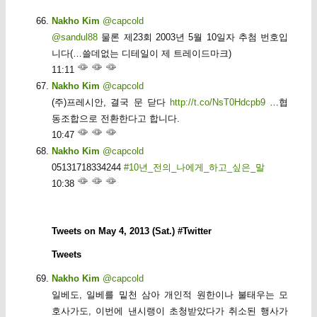
Nakho Kim
@capcold
@sandul88
물론 제23회 2003년 5월 10일자 추첨 번호입
니다(…쓸데없는 디테일이 제 트레이드마크)
11:11
Nakho Kim
@capcold
(주)프레시안, 결국 문 닫다
http://t.co/NsT0Hdcpb9
…협
동조합으로 전환한다고 합니다.
10:47
Nakho Kim
@capcold
05131718334244
#10년_전의_나에게_하고_싶은_말
10:38
Tweets on May 4, 2013 (Sat.) #Twitter
Tweets
Nakho Kim
@capcold
일베도, 일베를 밑천 삼아 개인적 원한이나 불태우는 모
호사가도, 이번에 낸시랭이 초청받았다가 취소된 행사가