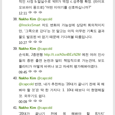
적인 사정 b.말실수로 박II가 역정 c.성추행 확정. (라이프
오브파이 풍으로) “어떤 이야기를 선호하십니까?”
12:11
Nakho Kim
@capcold
@IrocksSmart
저도 변화의 가능성에 상당히 회의적이지
만, ‘그쪽으로 갔다’는 것 말고는 아직 아무런 기획도 결과
물도 발표된 바 없기 때문에 기다려볼 따름입니다.
10:27
Nakho Kim
@capcold
손석희, J종편행
http://t.co/A0snBEzN2M
예전 여러 인사
들의 종편 출연 논란과 달리 책임직으로 가는건데, 보도
퀄리티가 어떻게 바뀌나 보고 자세히 평가해봐야겠다.
09:45
Nakho Kim
@capcold
@capcold
반면, 내가 추천하는 ’20대가 끝나기 전에 꼭 해
봐야 할 것’은 딱 한 가지다: 1. 10대 때보다 더 현명해질
것. 외우기도 쉽다.
00:09
Nakho Kim
@capcold
’20대가 끝나기 전에 꼭 해봐야 할 8가지’