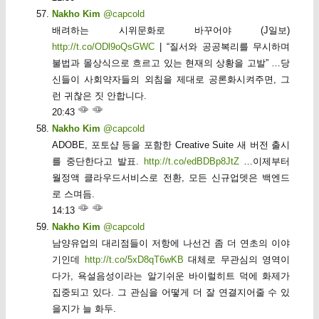
Nakho Kim
@capcold
배려하는 시위문화로 바꾸어야 (J일보)
http://t.co/ODl9oQsGWC
| “질서와 공공복리를 무시하며
불법과 몰상식으로 흐르고 있는 현재의 상황을 고발” …당
신들이 사회약자들의 외침을 제대로 공론화시켜주면, 그
런 귀찮은 짓 안합니다.
20:43
Nakho Kim
@capcold
ADOBE, 포토샵 등을 포함한 Creative Suite 새 버전 출시
를 중단한다고 발표.
http://t.co/edBDBp8JtZ
…이제부터
월정액 클라우드서비스로 전환, 모든 신규업뎃은 백엔드
로 스며듬.
14:13
Nakho Kim
@capcold
남양유업의 대리점들이 저항에 나선건 좀 더 연초의 이야
기인데
http://t.co/5xD8qT6wKB
대체로 무관심의 영역이
다가, 욕설음성이라는 알기쉬운 바이럴히트 덕에 화제가
집중되고 있다. 그 관심을 어떻게 더 잘 연결지어줄 수 있
을지가 늘 화두.