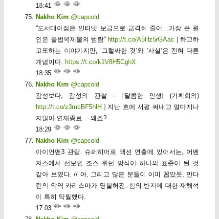
18:41
Nakho Kim
@capcold
“도서대여점은 인터넷 보급으로 급격히 줄어…가장 큰 원
인은 불법복제물의 범람”
http://t.co/A5Hz5rGAac
| 하고하
고또하는 이야기지만, ‘그럴싸한 것’와 ‘사실’은 전혀 다른
개념이다.
https://t.co/k1V8H5CghX
18:35
Nakho Kim
@capcold
감성보다, 감성의 관찰 – [달콤한 인생] (기획회의)
http://t.co/z3mcBF5hlH
| 지난 호에 서평 써내고 얼마지나
지않아 연재종료… 왜죠?
18:29
Nakho Kim
@capcold
아이언맨3 관람. 슈퍼히어로 액션 연출에 있어서는, 어벤
져스에서 선보인 조스 위던 방식이 하나의 표준이 된 것
같아 보였다. // 아, 그리고 많은 분들이 이미 꼽았듯, 만다
린의 악역 카리스마가 명불허전. 힘의 반지에 대한 재해석
이 특히 탁월했다.
17:03