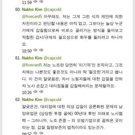
11:59
Nakho Kim
@capcold
@fivecard5
아무래도, 저는 그게 그런 식의 제안에 의한
자진이라고 판단할 내용은 아직 없고, 그보다는 늘상 누군
가에게 갑질함으로써 비로소 굴러가는 방식을 돌아보고
적합한 감시/규제의 필요성으로 화두를 돌리려고 하니까
요.
10:50
Nakho Kim
@capcold
@fivecard5
저는 노조란 당연히 ‘이기적’인 조직이고, 그것
자체는 나쁜것도 좋은것도 아니라 딱 ‘필요한’거라고 봅니
다. 이 건의 얄궂음은, 자사 노동자들에 대한 갑질을 안하
자 노사 손잡고 대리점들을 갑질해버리는 문제랄까요.
10:26
Nakho Kim
@capcold
얄궂은건, 대리점에 대한 악성 갑질이 공론화된 문제의 남
양유업은 (상당한 투쟁 끝에) 00년대 후반 이래로 노사협
력 – 그러니까, 노조 존중 – 의 모범기업으로 꼽혀온 곳이
라는 점. 갑질 질량보존의 법칙이라도 있는건가.
09:57