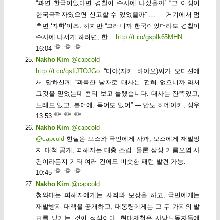
“과연 한국이었다면 경찰이 수사에 나섰을까” “그 여성이
한국국적자였으면 신고할 수 있었을까” … — 거기에서 멈
추면 ‘자학’이죠. 하지만 “그러니까 한국이었더라도 경찰이
수사에 나서게 하려면, 한…
http://t.co/gspIk65MHN
16:04
Nakho Kim
@capcold
http://t.co/qsIiJTOJGo
“미야(자키 하야오)씨가 오디션에
서 말하신게 “과묵한 남자로 대사는 전혀 없으니까”라서
그것을 믿었는데 콘티 보고 놀랬습니다. 대사는 잔뜩있고,
노래도 있고, 불어에, 독어도 있어” — 안노 히데아키, 성우
13:53
Nakho Kim
@capcold
@capcold
현실은 보스와 국민에게 사과, 보스에게 재발방
지 대책 공개, 피해자는 대충 스킵. 물론 삼성 기름오염 사
건이라든지 기타 여러 건에도 비슷한 패턴 발견 가능.
10:45
Nakho Kim
@capcold
청와대는 피해자에게는 사죄와 보상을 하고, 국민에게는
재발방지 대책을 공개하고, 대통령에게는 그 두 가지의 발
표를 맡기는 것이 정석이다. 현대제철은 사망노동자들에