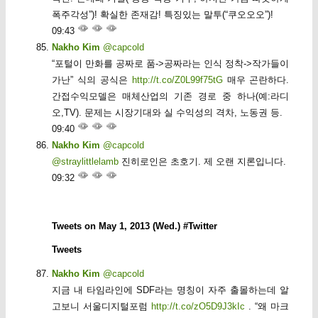
폭주각성”)! 확실한 존재감! 특징있는 말투(“쿠오오오”)!
09:43
Nakho Kim
@capcold
“포털이 만화를 공짜로 품->공짜라는 인식 정착->작가들이
가난” 식의 공식은
http://t.co/Z0L99f75tG
매우 곤란하다.
간접수익모델은 매체산업의 기존 경로 중 하나(예:라디
오,TV). 문제는 시장기대와 실 수익성의 격차, 노동권 등.
09:40
Nakho Kim
@capcold
@straylittlelamb
진히로인은 초호기. 제 오랜 지론입니다.
09:32
Tweets on May 1, 2013 (Wed.) #Twitter
Tweets
Nakho Kim
@capcold
지금 내 타임라인에 SDF라는 명칭이 자주 출몰하는데 알
고보니 서울디지털포럼
http://t.co/zO5D9J3kIc
. “왜 마크