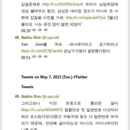
갑질문제로
http://t.co/SUDDsXwsi4
우리가 남양유업에
관심 불태우는 동안, 삼성은 대리점 정도가 아니라 온 사
회에 갑질을 시전할 기세:
http://t.co/1qwLebO7yw
“(불산)
몰라요. 나는 돈만 많이 벌면 되잖아”
09:28
Nakho Kim
@capcold
San Jose를 계속 새너제이라고 표기하라고
https://t.co/oOC9j7anAN
궁닙구거원이 결정했다한다
08:51
Tweets on May 7, 2013 (Tue.) #Twitter
Tweets
Nakho Kim
@capcold
그러고보니 이전 트윗으로 홍보한 글이
https://t.co/ucf4OrbWXS
캡콜닷넷 첫 일련번호 다섯자리
짜리 포스팅이었다(중간 자동저장 등도 다 일련번호 부여
되기 때문에, 만번째 글이라는건 아니다). 마이너하지만
나름 자축.