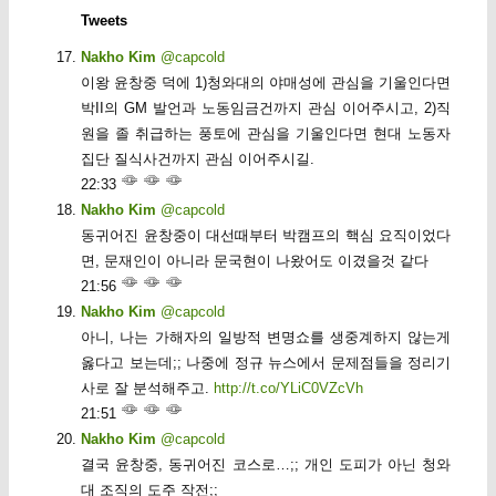
Tweets
Nakho Kim
@capcold
이왕 윤창중 덕에 1)청와대의 야매성에 관심을 기울인다면
박II의 GM 발언과 노동임금건까지 관심 이어주시고, 2)직
원을 졸 취급하는 풍토에 관심을 기울인다면 현대 노동자
집단 질식사건까지 관심 이어주시길.
22:33
Nakho Kim
@capcold
동귀어진 윤창중이 대선때부터 박캠프의 핵심 요직이었다
면, 문재인이 아니라 문국현이 나왔어도 이겼을것 같다
21:56
Nakho Kim
@capcold
아니, 나는 가해자의 일방적 변명쇼를 생중계하지 않는게
옳다고 보는데;; 나중에 정규 뉴스에서 문제점들을 정리기
사로 잘 분석해주고.
http://t.co/YLiC0VZcVh
21:51
Nakho Kim
@capcold
결국 윤창중, 동귀어진 코스로…;; 개인 도피가 아닌 청와
대 조직의 도주 작전;;