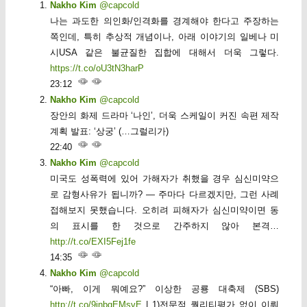
Nakho Kim
@capcold
나는 과도한 의인화/인격화를 경계해야 한다고 주장하는
쪽인데, 특히 추상적 개념이나, 아래 이야기의 일베나 미
시USA 같은 불균질한 집합에 대해서 더욱 그렇다.
https://t.co/oU3tN3harP
23:12
Nakho Kim
@capcold
장안의 화제 드라마 ‘나인’, 더욱 스케일이 커진 속편 제작
계획 발표: ‘상궁’ (…그럴리가)
22:40
Nakho Kim
@capcold
미국도 성폭력에 있어 가해자가 취했을 경우 심신미약으
로 감형사유가 됩니까? — 주마다 다르겠지만, 그런 사례
접해보지 못했습니다. 오히려 피해자가 심신미약이면 동
의 표시를 한 것으로 간주하지 않아 본격…
http://t.co/EXI5Fej1fe
14:35
Nakho Kim
@capcold
“아빠, 이게 뭐예요?” 이상한 공룡 대축제 (SBS)
http://t.co/9jnbgEMsvE
| 1)전문적 퀄리티평가 없이 이뤄