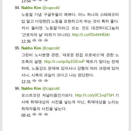
13:54
Nakho Kim
@capcold
노동절 기념 구글두들이 예쁘다. 어느 하나의 스테레오타
입 말고 다양한(!) 노동을 표현하고자 하는 것이 특히 좋다.
커서 올리면 ‘노동절’이라고 뜨는 것도 대견하다(그놈의
‘근로자의 날’ 따위가 아니라).
http://t.co/0SnhhHDdri
12:36
Nakho Kim
@capcold
그린비 노사분쟁 관련, ‘새로운 편집 프로세스’에 관한 노
조측의 설명.
http://t.co/qsAp1GEnnP
팩트가 맞다는 전제
하에, 노동강도 문제에 있어서나 강행의 여러 과정에 있어
서나, 사측의 과실이 크다고 나는 판단한다.
12:31
Nakho Kim
@capcold
포스트모던 저널리즘인가보다.
http://t.co/y0C1vqITbH
기
사에 취재대상의 사진을 넣는게 아닌, 취재대상을 노리는
취재자들의 사진을 넣는다.
08:41