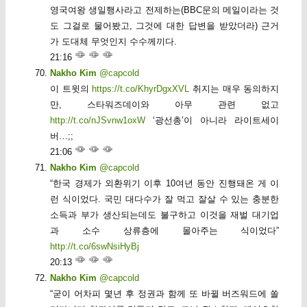
영국여왕 생일행사라고 전제하는(BBC문의 메일이라는 것
도 그걸로 물어봤고, 그것에 대한 답변을 받았더라) 근거
가 도대체 무엇인지 수수께끼다.
21:16
Nakho Kim
@capcold
이 트윗의
https://t.co/KhyrDgxXVL
취지는 매우 동의하지
만, 스타워즈데이와 아무 관련 없고
http://t.co/nJSvnw1oxW
‘광선총’이 아니라 라이트세이
버…;;
21:06
Nakho Kim
@capcold
“한국 경제가 외환위기 이후 10여년 동안 진행돼온 게 이
런 식이었다. 국민 대다수가 잘 먹고 잘살 수 있는 충분한
소득과 부가 생산되는데도 불구하고 이것을 재벌 대기업
과 소수 상류층에 몰아주는 식이었다”
http://t.co/6swNsiHyBj
20:13
Nakho Kim
@capcold
“굳이 어차피 몇년 후 정권과 함께 또 바뀔 버즈워드에 쏠