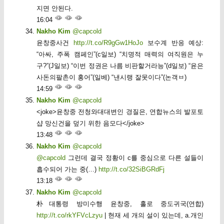
지면 안된다.
16:04
Nakho Kim
@capcold
윤창중사건
http://t.co/R9gGw1HoJo
보수계 반응 예상:
“아싸, 주폭 캠페인”(c일보) “치명적 매력의 여직원은 누
구?”(J일보) “이번 정권은 나름 비판할거라능”(d일보) “윤은
사돈의팔촌이 홍어”(일베) “낸시랭 잘못이다”(논객ㅂ)
14:59
Nakho Kim
@capcold
<joke>윤창중 전청와대대변인 경질은, 연합뉴스의 발포토
샵 망신건을 덮기 위한 음모다</joke>
13:48
Nakho Kim
@capcold
@capcold
그런데 결국 정황이 c를 중심으로 다른 설들이
흡수되어 가는 중(…)
http://t.co/32SiBGRdFj
13:18
Nakho Kim
@capcold
朴대통령 방미수행 윤창중, 홀로 중도귀국(연합)
http://t.co/rkYFVcLzyu
| 현재 세 개의 설이 있는데, a.개인