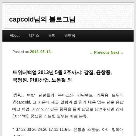
capcold님의 블로그님
Main menu
About
엑기스
몽땅
방명록
Skip to primary content
Skip to secondary content
Posted on
2013. 05. 13.
Post navigation
←
Previous
Next
→
트위터백업 2013년 5월 2주까지: 갑질, 윤창중,
국정원, 만화산업, 노동절 외
!@#… 떡밥 단편들의 북마크와 간단멘트 기록용 트위터
@capcold, 그 가운데 새글 알림과 별 첨가 내용 없는 단순 응답
빼고 백업. 가장 인상 깊은 항목을 뽑아 답글로 남겨주시면 감사
(예: **번). 중요한 리트윗 일부는 따로 분류.
* 37-32.30-26.24.20-17.13.11.6-5. 윤창중 스캔들. 아니 청와대