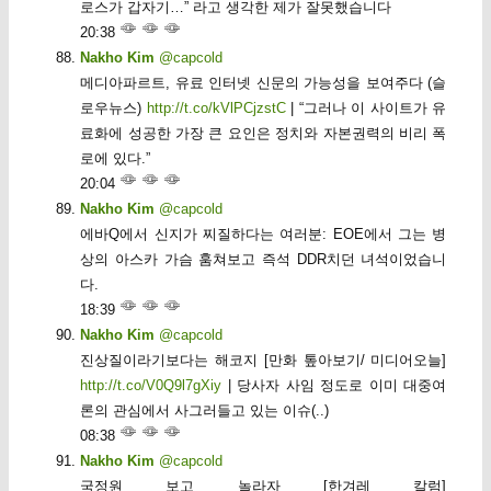
로스가 갑자기…” 라고 생각한 제가 잘못했습니다
20:38
Nakho Kim
@capcold
메디아파르트, 유료 인터넷 신문의 가능성을 보여주다 (슬
로우뉴스)
http://t.co/kVlPCjzstC
| “그러나 이 사이트가 유
료화에 성공한 가장 큰 요인은 정치와 자본권력의 비리 폭
로에 있다.”
20:04
Nakho Kim
@capcold
에바Q에서 신지가 찌질하다는 여러분: EOE에서 그는 병
상의 아스카 가슴 훔쳐보고 즉석 DDR치던 녀석이었습니
다.
18:39
Nakho Kim
@capcold
진상질이라기보다는 해코지 [만화 톺아보기/ 미디어오늘]
http://t.co/V0Q9l7gXiy
| 당사자 사임 정도로 이미 대중여
론의 관심에서 사그러들고 있는 이슈(..)
08:38
Nakho Kim
@capcold
국정원 보고 놀라자 [한겨레 칼럼]