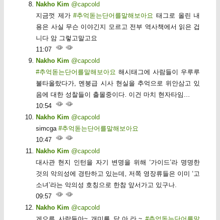
Nakho Kim
@capcold
지금껏 제가
#추억돋는단어를말해보아요
태그로 올린 내
용은 사실 무슨 이야긴지 모르고 전부 역사책에서 읽은 겁
니다 암 그렇고말고요
11:07
Nakho Kim
@capcold
#추억돋는단어를말해보아요
해시태그에 사람들이 우루루
불타올랐다가, 멘붕급 시사 현실을 추억으로 위안삼고 있
음에 대한 성찰들이 출몰중이다. 이건 마치 현자타임…
10:54
Nakho Kim
@capcold
simcga
#추억돋는단어를말해보아요
10:47
Nakho Kim
@capcold
대사관 현지 인턴을 자기 변명을 위해 ‘가이드’라 명명한
것의 악의성에 경탄하고 있는데, 저쪽 영장류들은 이미 ‘고
소녀’라는 악의성 호칭으로 한참 앞서가고 있구나.
09:57
Nakho Kim
@capcold
게으른 사람들아~ 개미를 닮.아.라.~
#추억돋는단어를말