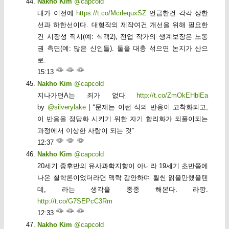
Nakho Kim
@capcold
내가 이전에
https://t.co/McrlequxSZ
언급한건 각각 상한
선과 하한선이다. 대형작의 제작여건 개선을 위해 필요한
건 시장성 직시(예: 식객2), 전업 작가의 생계보장은 노동
권 측면(예: 많은 신인들). 둘을 대충 섞으면 논지가 산으
로.
15:13
Nakho Kim
@capcold
지나가던A는 죄가 없다
http://t.co/ZmOkEHblEa
by
@silverylake
| “문제는 이런 식의 반응이 고착화되고,
이 반응을 정당화 시키기 위한 자기 합리화가 되풀이되는
과정에서 이상한 사람이 되는 것”
12:37
Nakho Kim
@capcold
20세기 중후반의 유사과학지향이 아니라 19세기 초반쯤에
나온 철학론이었더라면 맥락 감안하며 훨씬 읽을만했을텐
데, 라는 생각을 종종 해본다. 라깡.
http://t.co/G7SEPcC3Rm
12:33
Nakho Kim
@capcold