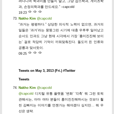
려다니며 학과이름 만들지 말고, 그냥 잡스학과, 게이츠학
과, 손정의학과를 만드세요.” –capcold
19:23
Nakho Kim
@capcold
“과거는 평평하다.” 상당한 의식적 노력이 없으면, 과거의
일들은 ‘과거’라는 뭉뚱그린 시기에 대충 우루루 일어났고
순서도 인과도 그냥 현재 시각에서 가장 ‘흥미진진해 보이
는’ 걸로 적당히 기억이 끼워맞춰진다. 돌도끼 든 인류와
공룡과 맞서듯이.
09:25
Tweets on May 3, 2013 (Fri.) #Twitter
Tweets
Nakho Kim
@capcold
@capcold
디지털 유통 플랫폼 ‘변화’ ‘각축’ 뭐 그런 토픽
관해서는, 아마 여타 분들이 흥미진진해하시는 것보다 훨
씬 김빠지는 이야기를 언젠가는 해야겠다 싶지만… 뭐 우
선은 생략.