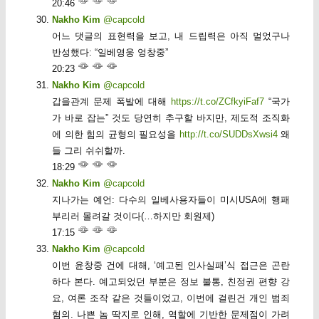
20:46
Nakho Kim
@capcold
어느 댓글의 표현력을 보고, 내 드립력은 아직 멀었구나
반성했다: “일베영웅 엉창중”
20:23
Nakho Kim
@capcold
갑을관계 문제 폭발에 대해
https://t.co/ZCfkyiFaf7
“국가
가 바로 잡는” 것도 당연히 추구할 바지만, 제도적 조직화
에 의한 힘의 균형의 필요성을
http://t.co/SUDDsXwsi4
왜
들 그리 쉬쉬할까.
18:29
Nakho Kim
@capcold
지나가는 예언: 다수의 일베사용자들이 미시USA에 행패
부리러 몰려갈 것이다(…하지만 회원제)
17:15
Nakho Kim
@capcold
이번 윤창중 건에 대해, ‘예고된 인사실패’식 접근은 곤란
하다 본다. 예고되었던 부분은 정보 불통, 친정권 편향 강
요, 여론 조작 같은 것들이었고, 이번에 걸린건 개인 범죄
혐의. 나쁜 놈 딱지로 인해, 역할에 기반한 문제점이 가려