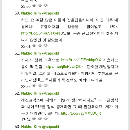
23:50
Nakho Kim
@capcold
하도 요 며칠 많은 이들이 갑을갑을하니까, 이젠 아무 내
용에나 유행어처럼 갑을을 집어넣고 있다.
http://t.co/64Rlu5TXyN
J일보, 무슨 품질선언한게 몇주 지
나지 않았던 것 같았는데.
23:01
Nakho Kim
@capcold
사재기 행위 의혹으로
http://t.co/LDEcddgvYX
자음과모
음이 딱 걸림.
http://t.co/j9eRvwQ307
. 단호한 재발방지가
이뤄지길, 그리고 베스트셀러보다 취향기반 추천으로 온
라인서점UI도 독자들의 책 선택도 바뀌어 나가길.
22:58
Nakho Kim
@capcold
레진코믹스에 대해서 어떻게 생각하시나요? — 과금방식
과 사이트UI를 정식 공개하면 그 때 판단해야죠. 제가 거
는 기대라면야, 큽니다.
http://t.co/vayMX5UCjR
17:24
Nakho Kim
@capcold