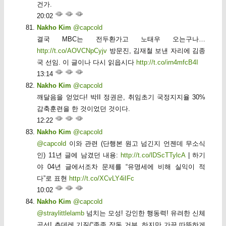
건가.
20:02
Nakho Kim
@capcold
결국 MBC는 전두환가고 노태우 오는구나…
http://t.co/AOVCNpCyjv
방문진, 김재철 보낸 자리에 김종
국 선임. 이 글이나 다시 읽읍시다
http://t.co/irn4mfcB4I
13:14
Nakho Kim
@capcold
깨달음을 얻었다! 박II 정권은, 취임초기 국정지지율 30%
감축훈련을 한 것이었던 것이다.
12:22
Nakho Kim
@capcold
@capcold
이와 관련 (단행본 원고 넘긴지 언젠데 무소식
인) 11년 글에 남겼던 내용:
http://t.co/lDScTTylcA
| 하기
야 04년 글에서조차 문제를 “유명세에 비해 실익이 적
다”로 표현
http://t.co/XCvLY4iIFc
10:02
Nakho Kim
@capcold
@straylittlelamb
넘치는 모성! 강인한 행동력! 유려한 신체
곡선! 츤데레 기질(“종종 작동 거부, 하지만 가끔 따뜻하게