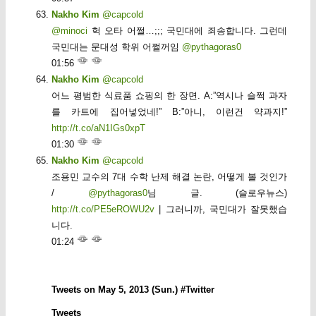
Nakho Kim
@capcold
@minoci
헉 오타 어쩔…;;; 국민대에 죄송합니다. 그런데
국민대는 문대성 학위 어쩔꺼임
@pythagoras0
01:56
Nakho Kim
@capcold
어느 평범한 식료품 쇼핑의 한 장면. A:”역시나 슬쩍 과자
를 카트에 집어넣었네!” B:”아니, 이런건 약과지!”
http://t.co/aN1IGs0xpT
01:30
Nakho Kim
@capcold
조용민 교수의 7대 수학 난제 해결 논란, 어떻게 볼 것인가
/
@pythagoras0
님 글. (슬로우뉴스)
http://t.co/PE5eROWU2v
| 그러니까, 국민대가 잘못했습
니다.
01:24
Tweets on May 5, 2013 (Sun.) #Twitter
Tweets