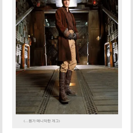
(…뭔가 매니악한 개그)