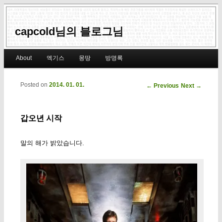
capcold님의 블로그님
Main menu
About
엑기스
몽땅
방명록
Skip to primary content
Skip to secondary content
Posted on
2014. 01. 01.
Post navigation
←
Previous
Next
→
갑오년 시작
말의 해가 밝았습니다.