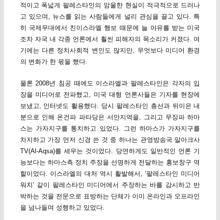
적이고 폭넓게 팔레스타인의 암울한 현실이 적극적으로 드러나
고 있으며, 뉴스를 읽는 사람들에게 널리 관심을 끌고 있다. 특
히 국제무대에서 친이스라엘 행보 때문에 늘 야유를 받는 미국
조차 자국 내 각종 언론에서 훨씬 피해자의 목소리가 커졌다. 여
기에는 다른 정치사회적 변인도 많지만, 무엇보다 미디어 환경
의 변화가 한 몫을 했다.
물론 2008년 침공 때에도 이스라엘과 팔레스타인은 각자의 입
장을 미디어로 전파했고, 미국 대형 언론사들은 기자를 현장에
보냈고, 인터넷도 활용했다. 당시 팔레스타인 총선과 뒤이은 내
분으로 인해 온건파 파타당은 서안지역을, 그리고 무장파 하마
스는 가자지구를 통치하고 있었다. 그런 하마스가 가자지구를
차지하고 가장 먼저 신경 쓴 것 중 하나는 관영방송국 알아크사
TV(Al-Aqsa)를 세우는 것이었다. 당연하게도 일반적인 언론 기
능보다는 하마스측 정치 주장을 선명하게 전달하는 홍보창구 역
할이었다. 이스라엘의 대처 역시 활발해서, ‘팔레스타인 미디어
워치’ 같이 팔레스타인 미디어에서 주장하는 바를 감시하고 반
박하는 것을 전문으로 표방하는 단체가 이미 온라인과 오프라인
을 넘나들며 성행하고 있었다.