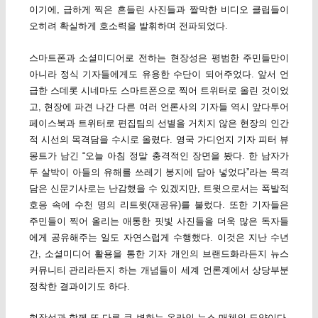
이기에, 급하게 찍은 흔들린 사진들과 짤막한 비디오 클립들이
오히려 확실하게 호소력을 발휘하며 전파되었다.
스마트폰과 소셜미디어로 전하는 현장성은 평범한 주민들만이
아니라 정식 기자들에게도 유용한 수단이 되어주었다. 앞서 언
급한 스데롯 시네마도 스마트폰으로 찍어 트위터로 올린 것이었
고, 현장에 파견 나간 다른 여러 언론사의 기자들 역시 앞다투어
페이스북과 트위터로 편집팀의 선별을 거치지 않은 현장의 인간
적 시선의 목격담을 수시로 올렸다. 영국 가디언지 기자 피터 뷰
몽트가 남긴 “오늘 아침 정말 충격적인 장면을 봤다. 한 남자가
두 살박이 아들의 유해를 쓰레기 봉지에 담아 넣었다”라는 목격
담은 신문기사로는 난감했을 수 있겠지만, 트윗으로서는 폭발적
호응 속에 수천 명의 리트윗(재공유)를 불렀다. 또한 기자들은
주민들이 찍어 올리는 애통한 핏빛 사진들을 더욱 많은 독자들
에게 공유해주는 일도 자연스럽게 수행했다. 이것은 지난 수년
간, 소셜미디어 활용을 통한 기자 개인의 브랜드화라든지 뉴스
커뮤니티 관리라든지 하는 개념들이 세계 언론계에서 상당부분
정착한 결과이기도 하다.
현장성과 함께 또 다른 큰 변화는 온라인 뉴스 매체의 도약이다.