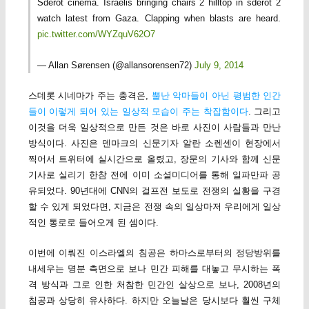
Sderot cinema. Israelis bringing chairs 2 hilltop in sderot 2
watch latest from Gaza. Clapping when blasts are heard.
pic.twitter.com/WYZquV62O7
— Allan Sørensen (@allansorensen72)
July 9, 2014
스데롯 시네마가 주는 충격은,
뿔난 악마들이 아닌 평범한 인간
들이 이렇게 되어 있는 일상적 모습이 주는 착잡함이다
. 그리고
이것을 더욱 일상적으로 만든 것은 바로 사진이 사람들과 만난
방식이다. 사진은 덴마크의 신문기자 알란 소렌센이 현장에서
찍어서 트위터에 실시간으로 올렸고, 장문의 기사와 함께 신문
기사로 실리기 한참 전에 이미 소셜미디어를 통해 일파만파 공
유되었다. 90년대에 CNN의 걸프전 보도로 전쟁의 실황을 구경
할 수 있게 되었다면, 지금은 전쟁 속의 일상마저 우리에게 일상
적인 통로로 들어오게 된 셈이다.
이번에 이뤄진 이스라엘의 침공은 하마스로부터의 정당방위를
내세우는 명분 측면으로 보나 민간 피해를 대놓고 무시하는 폭
격 방식과 그로 인한 처참한 민간인 살상으로 보나, 2008년의
침공과 상당히 유사하다. 하지만 오늘날은 당시보다 훨씬 구체