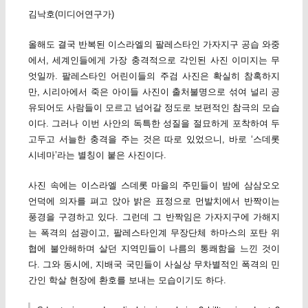
김낙호(미디어연구가)
올해도 결국 반복된 이스라엘의 팔레스타인 가자지구 공습 와중
에서, 세계인들에게 가장 충격적으로 각인된 사진 이미지는 무
엇일까. 팔레스타인 어린이들의 주검 사진은 확실히 참혹하지
만, 시리아에서 죽은 아이들 사진이 출처불명으로 섞여 널리 공
유되어도 사람들이 모르고 넘어갈 정도로 보편적인 참극의 모습
이다. 그러나 이번 사안의 독특한 성질을 절묘하게 포착하여 두
고두고 서늘한 충격을 주는 것은 따로 있었으니, 바로 ‘스데롯
시네마’라는 별칭이 붙은 사진이다.
사진 속에는 이스라엘 스데롯 마을의 주민들이 밤에 삼삼오오
언덕에 의자를 펴고 앉아 밝은 표정으로 먼발치에서 반짝이는
풍경을 구경하고 있다. 그런데 그 반짝임은 가자지구에 가해지
는 폭격의 섬광이고, 팔레스타인계 무장단체 하마스의 포탄 위
협에 불안해하며 살던 지역민들이 나름의 통쾌함을 느낀 것이
다. 그와 동시에, 지배국 국민들이 사실상 무차별적인 폭격의 민
간인 학살 현장에 환호를 보내는 모습이기도 하다.