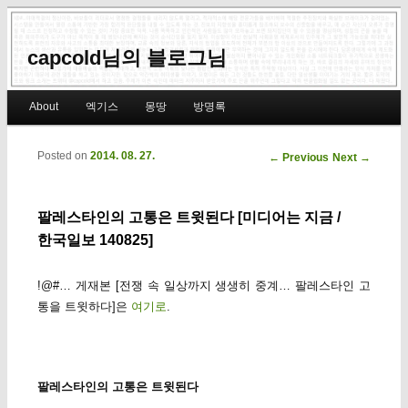
capcold님의 블로그님
Main menu
About
엑기스
몽땅
방명록
Skip to primary content
Skip to secondary content
Posted on
2014. 08. 27.
Post navigation
←
Previous
Next
→
팔레스타인의 고통은 트윗된다 [미디어는 지금 /
한국일보 140825]
!@#… 게재본 [전쟁 속 일상까지 생생히 중계… 팔레스타인 고
통을 트윗하다]은
여기로
.
팔레스타인의 고통은 트윗된다