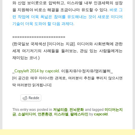
와 산업 보이콧으로 압박하고, 이스라엘 내부 인권세력의 성장
을 지원해야 비로소 해결을 조금이나마 유도할 수 있다.
바로 그
런 작업에 더욱 폭넓은 참여를 유도해내는 것이 새로운 미디어
기술이 더욱 도와야 할 다음 과제다
.
======================
(한국일보 국제섹션 [미디어는 지금]. 미디어와 사회변혁에 관한
세계 여기저기의 사례들을 둘러보는, 관심 있는 사람들에게는
재미있는 코너.)
_
Copyleft 2014 by capcold
. 이동자유/수정자유/영리불허_
[이 공간은 매우 마이너한 관계로, 여러분이 추천을 뿌리지 않으시면
딱 여러분만 읽게됩니다]
Reddit
This entry was posted in
저널리즘
,
전뇌문화
and tagged
미디어는지
금
,
소셜미디어
,
언론환경
,
이스라엘
,
팔레스타인
by
capcold
.