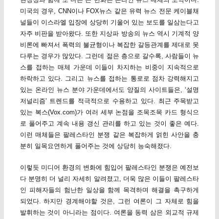
미국의 경우, CNN이나 FOX뉴스 같은 유력 뉴스 전문 케이블채
널들이 이스라엘 입장에 상당히 기울어 있는 보도를 일삼는다고
자주 비판을 받아왔다. 또한 지상파 방송의 뉴스 역시 기계적 양
비론에 빠져서 폭력의 불균형이나 복잡한 갈등관계를 제대로 못
다루는 경우가 많았다. 그런데 젊은 층으로 갈수록, 사람들이 뉴
스를 접하는 매체 가운데 이들이 차지하는 비중이 지속적으로
하락하고 있다. 그리고 뉴스를 접하는 통로로 점차 강력해지고
있는 온라인 뉴스 분야 가운데에서도 양질의 사이트들은, ‘설명
저널리즘’ 트렌드를 적극적으로 수용하고 있다. 최근 주목받고
있는 복스(Vox.com)가 여러 세부 논점을 조목조목 카드 형식으
로 풀어주고 계속 내용 갱신 관리를 하고 있는 것이 좋은 예다.
이런 매체들은 팔레스타인 분쟁 같은 복잡하게 얽힌 사안을 충
분히 일목요연하게 풀어주는 것에 상당히 능숙해졌다.
이렇듯 미디어 환경의 변화에 힘입어 팔레스타인 분쟁은 예전보
다 분명히 더 널리 자세히 알려졌고, 더욱 많은 이들이 팔레스타
인 피해자들의 험난한 일상을 함께 목격하며 해결을 촉구하게
되었다. 하지만 경계해야할 것은, 그런 여론이 그 자체로 힘을
발휘하는 것이 아니라는 점이다. 여론을 동력 삼은 외교적 규제