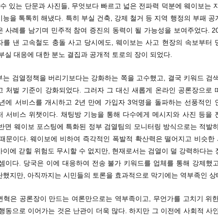
 수 있는 단문과 사진들, 무엇보다 빠르고 넓은 전파력 덕분에 웨이보는 
능을 톡톡히 해냈다. 특히 부실 건축, 강제 철거 등 지역 행정의 부패 
 사례를 남기며 민주적 참여 증진의 동력이 될 가능성을 보여주었다. 20
자를 낸 고속철도 충돌 사고 당시에도, 웨이보는 사고 현장의 속보부터 
부실 대응에 대한 분노 결집과 공개적 토로의 장이 되었다.
부는 검열정책을 버리기보다는 강화하는 쪽을 고수했고, 결국 키워드 검색
고 처벌 기준이 강화되었다. 그러자 그 대신 새롭게 온라인 공론장으로 
11년에 서비스를 개시하고 2년 만에 가입자 3억명을 돌파하는 선풍적인 
저 서비스 위챗이다. 채팅방 기능을 통해 다수에게 메시지와 사진 등을 
 반면 웨이보 포스팅에 특화된 정부 검열팀의 모니터링 방식으로는 적발하
 때문이다. 웨이보에 비하여 즉각적인 폭발적 확산력은 떨어지고 비슷한
사이에 갇힐 위험도 무시할 수 없지만, 현재로서는 검열이 덜 강력하다는 
 셈이다. 당국은 이에 대응하여 전송 불가 키워드를 업체를 통해 강제했고
단했지만, 아직까지는 시민들의 토론을 효과적으로 막기에는 역부족인 상
변혁은 공론장이 만드는 여론만으로는 역부족이고, 무언가를 고치기 위한
행동으로 이어가는 것은 난관이 더욱 많다. 하지만 그 이전에 사회적 사