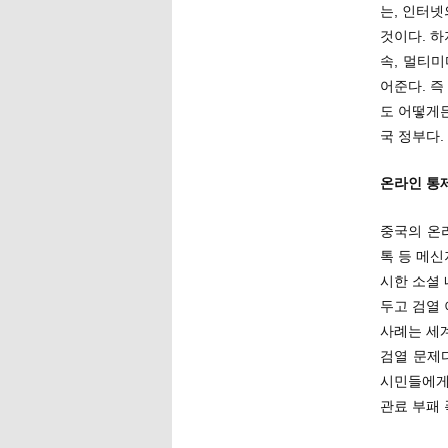
는, 인터
것이다. 
속, 멀티
어준다. 즉
도 어떻게
국 정부다.
온라인 통
중국의 온
톡 등 메
시한 소셜
두고 검열
사례는 세
검열 문제
시민들에게
관료 부패 