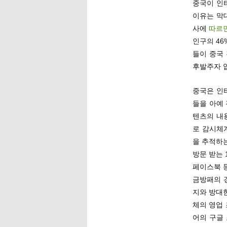
중국이 인
이유는 막대
사에
따르
인구의 46
들이 중국
후발주자 
중국은 인
들을 아예
텐츠의 내
로 감시체
을 추적하
방문 받는 
페이스북 
금방패의 
지와 방대
체의 영업 
어의 구글 