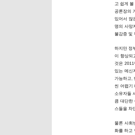
고 쉽게 볼
공론장의 기
있어서 많은
명의 사망
불감증 및 
하지만 정
이 향상되
것은 20
있는 메신
가능하고,
씬 어렵기
소유자들 
큼 대단한
스들을 차
물론 사회
화를 하고 