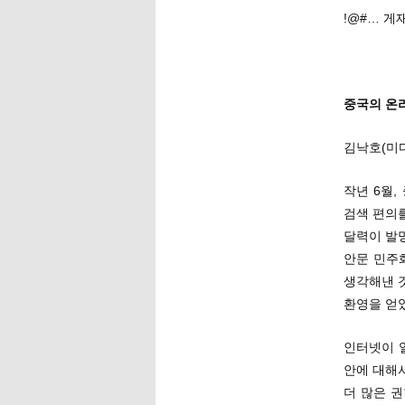
!@#… 
중국의 온라
김낙호(미
작년 6월
검색 편의
달력이 발명
안문 민주
생각해낸 
환영을 얻었
인터넷이 
안에 대해
더 많은 