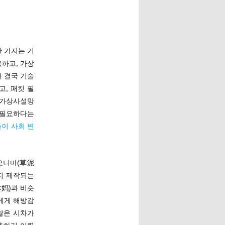
 가지는 기
용하고, 가상
 결국 기술
, 패킷 필
 가상사설망
 필요하다는
이 사회 변
차오니마(草泥
지 제작되는
你妈)과 비슷
에게 해방감
않은 시차가