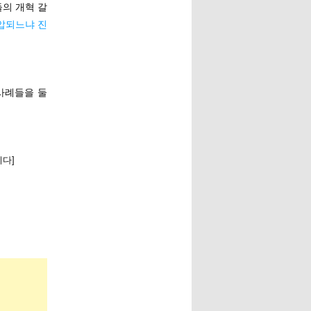
의 개혁 갈
압되느냐 진
사례들을 둘
다]