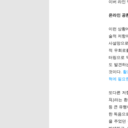
이버 라인 
온라인 공
이런 상황
술적 저항이
사설망으로
적 우회로
터링으로 
도 발견하
것이다.
활
혁에 필요
또다른 저항
马)라는 
등 큰 유행
한 독음으
을 주었던