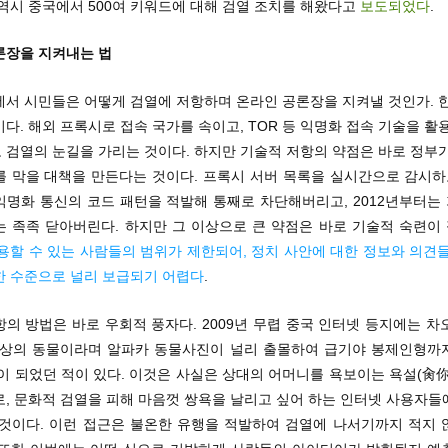
역시 중국에서 500여 키워드에 대해 검열 조치를 해왔다고
보도되었다
.
론장을 지켜내는 법
에서 시민들은 어떻게 검열에 저항하며 온라인 공론장을 지켜낼 것인가. 한
다. 해외 프록시로 접속 국가를 속이고, TOR 등 익명화 접속 기술을 활
 검열의 눈길을 가리는 것이다. 하지만 기술적 저항의 약점은 바로 정부가
를 막을 대책을 만든다는 것이다. 프록시 서버 목록을 실시간으로 감시하고
익명화 통신의 코드 패턴을 적발해 통째로 차단해버리고, 2012년부터는
는 족족 닫아버린다. 하지만 그 이상으로 큰 약점은 바로 기술적 숙련이
용할 수 있는 사람들의 범위가 제한되어, 정치 사안에 대한 정보와 의견들
한 수준으로 널리 보급되기 어렵다
.
의 방법은 바로 우회적 풍자다. 2009년 무렵 중국 인터넷 등지에는 
환상의 동물이라며 알파카 동물사진이 널리 출몰하여 급기야 봉제인형까
이 되었던 적이 있다. 이것은 사실은 상대의 어머니를 욕보이는 욕설(肏
로, 문화적 검열을 피해 마음껏 쌍욕을 날리고 싶어 하는 인터넷 사용자들
 것이다. 이런 접근은 불온한 유행을 적발하여 검열에 나서기까지 적지 