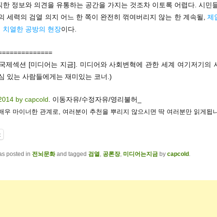
직한 정보와 의견을 유통하는 공간을 가지는 것조차 이토록 어렵다. 시민들
의 세력의 검열 의지 어느 한 쪽이 완전히 꺾여버리지 않는 한 계속될,
제
 치열한 공방의 현장
이다.
==============
 국제섹션 [미디어는 지금]. 미디어와 사회변혁에 관한 세계 여기저기의 
심 있는 사람들에게는 재미있는 코너.)
2014 by capcold
. 이동자유/수정자유/영리불허_
 매우 마이너한 관계로, 여러분이 추천을 뿌리지 않으시면 딱 여러분만 읽게됩니
t
as posted in
전뇌문화
and tagged
검열
,
공론장
,
미디어는지금
by
capcold
.