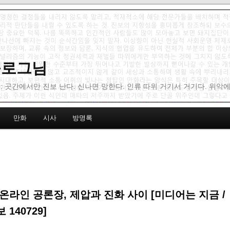
 블로그님
: 곳간에서만 진보 난다. 신나면 망한다. 인류 따위 거기서 거기다. 위악
만화
시사
방명록
온라인 공론장, 제압과 진화 사이 [미디어는 지금 /
140729]