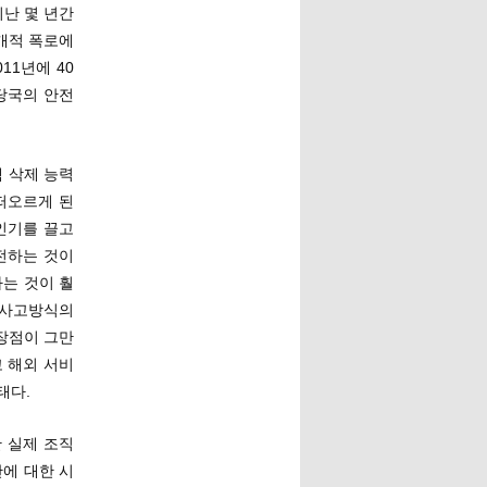
지난 몇 년간
공개적 폭로에
11년에 40
당국의 안전
 삭제 능력
떠오르게 된
인기를 끌고
전하는 것이
는 것이 훨
 사고방식의
장점이 그만
 해외 서비
태다.
 실제 조직
안에 대한 시