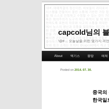
capcold님의
!@#… 오늘날을 위한 몇가지 격언
Main menu
About
엑기스
몽땅
매체
Skip to primary content
Skip to secondary content
Posted on
2014. 07. 30.
중국의 
한국일보 