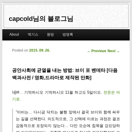
capcold님의 블로그님
Main menu
About
엑기스
몽땅
방명록
Skip to primary content
Skip to secondary content
Posted on
2015. 09. 26.
Post navigation
←
Previous
Next
→
공안사회에 균열을 내는 방법: 브이 포 벤데타 [다음
백과사전 / 영화,드라마로 제작된 만화]
!@#… 기억하시오 기억하시오 11월 하고도 5일이오.
전문은 여
기로
.
“이비는… 다시금 닥치는 불행 앞에서 결국 브이와 함께 싸우
는 길을 선택한다. 의도적으로, 그 선택에 이르는 과정은 결코
감동적으로 포장되지 않는다… 다만 모순에 침묵을 강요당하