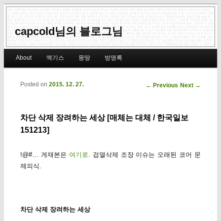
capcold님의 블로그님
Main menu
About
엑기스
몽땅
방명록
Skip to primary content
Skip to secondary content
Posted on
2015. 12. 27.
Post navigation
←
Previous
Next
→
차단 삭제 장려하는 세상 [매체는 대체 / 한국일보
151213]
!@#… 게재본은
여기로
. 검열삭제 조장 이슈는 오래된 코어 문
제의식.
차단 삭제 장려하는 세상