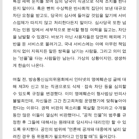
특정 세력 눈치를 보며 심의 당국이 직권으로 삭제 조치를 한다
든지 말이다. 혹은 뻔히 수상쩍은 반사회적 집단이 보낸 대규모
차단 요청을 받고도, 당국이 심사에 들어갈 것임을 알기에 서비
스업체가 따지지 않고 처리한다든지 말이다. 심사당국 또한 넘
치는 민원 앞에서 세부적으로 분석할 행정 여력을 잃고는, 차단
을 남발할 수 있겠다. 바보가 아닌 사용자들은 당연히 해외에 기
반을 둔 서비스로 몰려가고, 국내 서비스에는 아예 아무런 책임
의식 없이 지워지든 말든 쌍욕을 남기는 사람들, 그리고 의미 없
는 “선플”을 다는 사람들만 남는다. 가상의 상황이지만, 생생하
게 한숨이 나온다.
며칠 전, 방송통신심의위원회에서 인터넷의 명예훼손성 글에 대
해 제3자 신고 또는 직권으로도 삭제ㆍ접속 차단 등을 심의할
수 있도록 규정을 변경했다. 이미 명예훼손이 형사법상 반의사
불벌죄인데, 자신들은 그간 친고죄처럼 운영했기에 맞춰놓아야
한다는 이유다. 권력 비판의 목소리를 묵살할 것이라고 수개월
동안 많은 이들이 열심히 비판했더니, “공적 인물”의 범주를 규
정한 후 그들에 대해서는 원래대로 당사자나 대리인만 할 수 있
도록 유지했다. 공인의 범위에 “언론에 공개돼 대중에게 널리 알
려진 경우 등 위원회가 필요하다고 인정할 때”도 들어갔다.