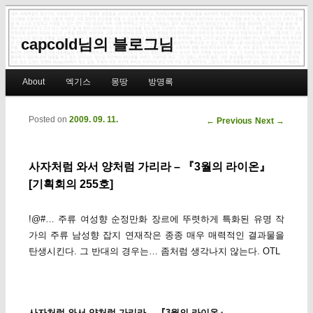
capcold님의 블로그님
Main menu
About
엑기스
몽땅
방명록
Skip to primary content
Skip to secondary content
Posted on
2009. 09. 11.
Post navigation
←
Previous
Next
→
사자처럼 와서 양처럼 가리라 – 『3월의 라이온』
[기획회의 255호]
!@#… 주류 여성향 순정만화 장르에 뚜렷하게 특화된 유명 작
가의 주류 남성향 잡지 연재작은 종종 매우 매력적인 결과물을
탄생시킨다. 그 반대의 경우는… 좀처럼 생각나지 않는다. OTL
사자처럼 와서 양처럼 가리라 – 『3월의 라이온』