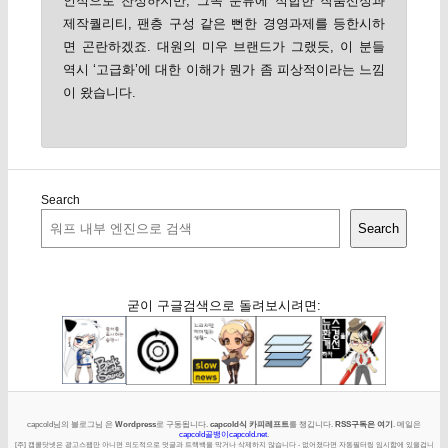
인적으로 찬성하지만, 그쪽 분류에 적합한 작품선정과
제작퀄리티, 팬층 구성 같은 뻔한 경영과제를 등한시하
면 곤란하겠죠. 대원의 미우 브랜드가 그랬듯, 이 분들
역시 ‘고급화’에 대한 이해가 뭔가 좀 피상적이라는 느낌
이 왔습니다.
Search
Search
굳이 구글검색으로 돌려보시려면:
capcold님의 블로그님 은
Wordpress
로 구동됩니다.
capcold식 카피레프트
를 챙깁니다.
RSS구독은 여기
. 메일은
capcold골뱅이capcold.net
.
[주] 캡콜닷넷은 광고스팸만 아니면 의도적으로 덧글과 트랙백을 막거나 삭제하지 않습니다 - 없어졌다면 자동필터링 임시함에 있을겁니