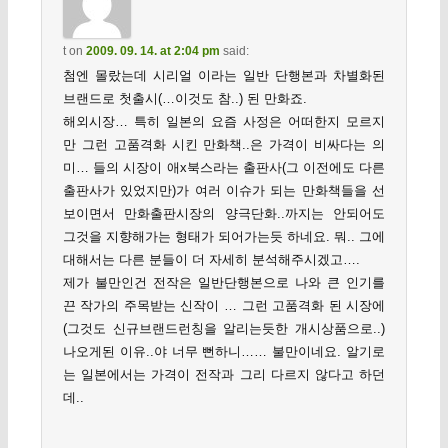
t
on
2009. 09. 14. at 2:04 pm
said:
첨엔 몰랐는데 시리얼 이라는 일반 단행본과 차별화된
브랜드로 첫출시(…이것도 참..) 된 만화죠.
해외시장… 특히 일본의 요즘 사정은 어떠한지 모르지
만 그런 고품격화 시킨 만화책..은 가격이 비싸다는 의
미… 들의 시장이 애x북스라는 출판사(그 이전에도 다른
출판사가 있었지만)가 여러 이슈가 되는 만화책들을 선
보이면서 만화출판시장의 양극단화..까지는 안되어도
그것을 지향해가는 형태가 되어가는듯 하네요. 뭐.. 그에
대해서는 다른 분들이 더 자세히 분석해주시겠고….
제가 불만인건 전작은 일반단행본으로 나와 큰 인기를
끈 작가의 주목받는 신작이 … 그런 고품격화 된 시장에
(그것도 신규브랜드런칭을 알리는듯한 개시상품으로..)
나오게된 이유..야 너무 뻔하니…… 불만이네요. 알기로
는 일본에서는 가격이 전작과 그리 다르지 않다고 하던
데..