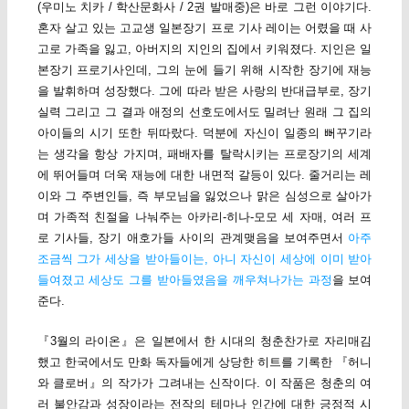
(우미노 치카 / 학산문화사 / 2권 발매중)은 바로 그런 이야기다.
혼자 살고 있는 고교생 일본장기 프로 기사 레이는 어렸을 때 사
고로 가족을 잃고, 아버지의 지인의 집에서 키워졌다. 지인은 일
본장기 프로기사인데, 그의 눈에 들기 위해 시작한 장기에 재능
을 발휘하며 성장했다. 그에 따라 받은 사랑의 반대급부로, 장기
실력 그리고 그 결과 애정의 선호도에서도 밀려난 원래 그 집의
아이들의 시기 또한 뒤따랐다. 덕분에 자신이 일종의 뻐꾸기라
는 생각을 항상 가지며, 패배자를 탈락시키는 프로장기의 세계
에 뛰어들며 더욱 재능에 대한 내면적 갈등이 있다. 줄거리는 레
이와 그 주변인들, 즉 부모님을 잃었으나 맑은 심성으로 살아가
며 가족적 친절을 나눠주는 아카리-히나-모모 세 자매, 여러 프
로 기사들, 장기 애호가들 사이의 관계맺음을 보여주면서
아주
조금씩 그가 세상을 받아들이는, 아니 자신이 세상에 이미 받아
들여졌고 세상도 그를 받아들였음을 깨우쳐나가는 과정
을 보여
준다.
『3월의 라이온』은 일본에서 한 시대의 청춘찬가로 자리매김
했고 한국에서도 만화 독자들에게 상당한 히트를 기록한 『허니
와 클로버』의 작가가 그려내는 신작이다. 이 작품은 청춘의 여
러 불안감과 성장이라는 전작의 테마나 인간에 대한 긍정적 시