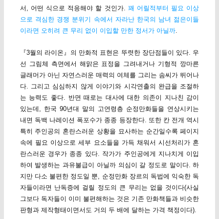
서, 어떤 식으로 적응해야 할 것인가.
꽤 어릴적부터 필요 이상
으로 격심한 경쟁 분위기 속에서 자라난 한국의 남녀 젊은이들
이라면 오히려 큰 무리 없이 이입할 만한 정서가 아닐까
.
『3월의 라이온』의 만화적 표현은 뚜렷한 장단점들이 있다. 우
선 그림체 측면에서 해맑은 표정을 그려내거나 기형적 깡마른
글래머가 아닌 자연스러운 매력의 여체를 그리는 솜씨가 뛰어나
다. 그리고 심심하지 않게 이야기와 시각연출의 완급을 조절하
는 능력도 좋다. 반면 때로는 대사에 대한 의존이 지나친 감이
있는데, 한국 90년대 말의 고연령층 순정만화들을 연상시키는
내면 독백 나레이션 폭포수가 종종 등장한다. 또한 칸 전개 역시
특히 주인공의 혼란스러운 상황을 묘사하는 순간일수록 페이지
속에 필요 이상으로 세부 요소들을 가득 채워서 시선처리가 혼
란스러운 경우가 종종 있다. 작가가 주인공에게 지나치게 이입
하여 발생하는 과유불급이 아닐까 의심이 갈 정도로 말이다. 하
지만 다소 불편한 정도일 뿐, 순정만화 장르의 독법에 익숙한 독
자들이라면 난독증에 걸릴 정도의 큰 무리는 없을 것이다(사실
그보다 독자들이 이미 불편해하는 것은 기존 만화책들과 비슷한
판형과 제작형태이면서도 거의 두 배에 달하는 가격 책정이다).