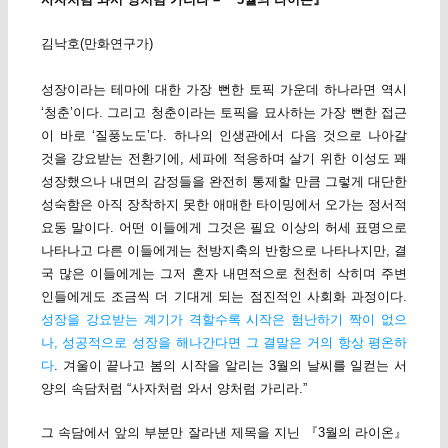
김낙호(만화연구가)
성장이라는 테마에 대한 가장 뻔한 토픽 가운데 하나라면 역시
‘청춘’이다. 그리고 청춘이라는 토픽을 묘사하는 가장 뻔한 접근
이 바로 ‘질풍노도’다. 하나의 인생관에서 다음 것으로 나아갈
것을 강요받는 전환기에, 세파에 적응하며 살기 위한 이성도 꽤
성장했으나 내면의 감정들을 완전히 통제할 만큼 그렇게 대단한
성숙함은 아직 장착하지 못한 애매한 타이밍에서 오가는 정서적
요동 말이다. 어떤 이들에게 그것은 필요 이상의 허세 표명으로
나타나고 다른 이들에게는 천방지축의 반항으로 나타나지만, 결
국 많은 이들에게는 그저 혼자 내면적으로 천천히 삭히며 주변
인들에게도 조금씩 더 기대게 되는 점진적인 사회화 과정이다.
성장을 강요받는 계기가 격할수록 시작은 험난하기 짝이 없으
나, 성공적으로 성장을 해나간다면 그 결말은 거의 항상 평온하
다
. 겨울이 끝나고 봄의 시작을 알리는 3월의 날씨를 일컫는 서
양의 속담처럼 “사자처럼 와서 양처럼 가리라.”
그 속담에서 앞의 부분만 잘라낸 제목을 지닌 『3월의 라이온』