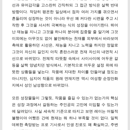
선과 유머감각을 고스란히 간직하되 그 접근 방식은 살짝 반대
방향이다. 적당히 평온한 일상에서 점차 여러 가지를 겪으면서
흔들리며 성장하는 것이 아니라 우선 꽤 커다란 시련을 주고 시
작한 후 그것을 서서히 극복하는 식의 성장을 이야기한다. 뛰어
난 재능을 지니고 그것을 하나의 분야에 집중할 줄 알기에 그것
이외에는 아무것도 없어 불안해하는 천재를 외부에서 바라보며
촉매로 활용하던 시선은, 재능을 지니고 노력을 하지만 정말로
그것이 자신의 길인지 아직 혼란스러운 천재 자신의 내면적 시
선으로 바뀌었다. 전체적 따뜻함 속에서 사이사이에 어두운 갈
등을 살짝 양념치던 방식에서, 기본적으로 어두운 설정 위에 따
뜻한 상황들을 넣는다. 작풍에 지대한 차이를 만들어낼 정도는
아니지만, 심지어 작품의 원래 연재지면 역시 여성향 순정만화
지에서 성인 남성향으로 바뀌었다.
모든 성장물들이 그렇듯, 작품을 즐길 수 있는가 없는가의 핵심
은 성장 과정에서 갈등하는 주인공의 고민에 이입할 수 있는가
에 달려있다. 사실 세속적 기준으로 따지고 보면 레이는 어릴적
불행이야 어쨌든 간에 현재는 뭐 하나 부족할 것이 없다. 일찍
데뷔한 촉망받는 프로 기사로서 인생 진로도 꽤 확실하고, 주변