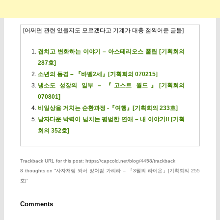
[어쩌면 관련 있을지도 모르겠다고 기계가 대충 점찍어준 글들]
겹치고 변화하는 이야기 – 아스테리오스 폴립 [기획회의
287호]
소년의 동경 – 『바벨2세』[기획회의 070215]
냉소도 성장의 일부 – 『고스트 월드』[기획회의
070801]
비일상을 거치는 순환과정 -『여행』[기획회의 233호]
남자다운 박력이 넘치는 평범한 연애 – 내 이야기!! [기획
회의 352호]
Trackback URL for this post: https://capcold.net/blog/4458/trackback
8 thoughts on “
사자처럼 와서 양처럼 가리라 – 『3월의 라이온』[기획회의 255
호]
”
Comments