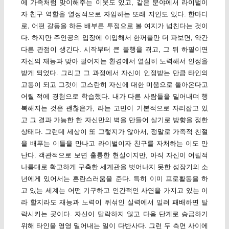
에 가족처럼 맞이해주는 이웃도 있고, 같은 분야에서 라이벌이
자 친구 역할을 열정적으로 자임하는 또래 지인도 있다. 한마디
로, 어떤 갈등을 하든 배부른 투정으로 볼 여지가 넘친다는 것이
다. 하지만 주인공의 입장에 이입해서 한꺼풀만 더 파보면, 약간
다른 관점이 생긴다. 시작부터 큰 불행을 겪고, 그 뒤 하필이면
자신의 재능과 맞아 떨어지는 환경에서 열심히 노력해서 인정을
받게 되었다. 그리고 그 과정에서 자신이 인정받는 만큼 타인의
고통이 되고 그것이 고스란히 자신에 대한 미움으로 돌아온다고
어릴 적에 경험으로 학습했다. 내가 다른 사람들을 밀어내며 행
복해지는 것은 괜찮은가, 라는 고민이 기본적으로 자리잡고 있
고 그 결과 가능한 한 자신만의 벽을 만들어 살기로 방향을 정한
상태다. 그런데 세상이 또 그렇지가 않아서, 정말로 가족적 친절
을 배푸는 이들을 만나고 라이벌이자 친구를 자처하는 이도 만
난다. 객관적으로 보면 훌륭한 현실이지만, 아직 자신이 어릴적
나름대로 확고하게 구축한 세계관을 벗어나지 못한 성장기의 소
년에게 있어서는 혼란스러움을 준다. 특히 이미 프로활동을 하
고 있는 세계는 어떤 기구하고 인간적인 사연을 가지고 있는 이
라 할지라도 재능과 노력이 뒤섞인 실력에서 밀려 패배하면 탈
락시키는 곳이다. 자신이 탈락하지 않고 다음 단계로 승급하기
위해 타인을 영영 밀어내는 일이 다반사다. 그런 두 측면 사이에