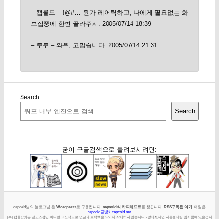
– 캡콜드 – !@#… 뭔가 레어틱하고, 나에게 필요없는 화
보집중에 한번 골라주지. 2005/07/14 18:39
– 쿠쿠 – 와우, 고맙습니다. 2005/07/14 21:31
Search
Search
굳이 구글검색으로 돌려보시려면:
capcold님의 블로그님 은
Wordpress
로 구동됩니다.
capcold식 카피레프트
를 챙깁니다.
RSS구독은 여기
. 메일은
capcold골뱅이capcold.net
.
[주] 캡콜닷넷은 광고스팸만 아니면 의도적으로 덧글과 트랙백을 막거나 삭제하지 않습니다 - 없어졌다면 자동필터링 임시함에 있을겁니