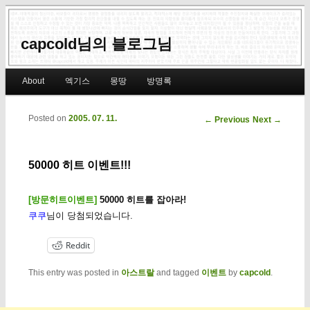
capcold님의 블로그님
Main menu
About
엑기스
몽땅
방명록
Skip to primary content
Skip to secondary content
Posted on
2005. 07. 11.
Post navigation
←
Previous
Next
→
50000 히트 이벤트!!!
[방문히트이벤트]
50000 히트를 잡아라!
쿠쿠
님이 당첨되었습니다.
Reddit
This entry was posted in
아스트랄
and tagged
이벤트
by
capcold
.