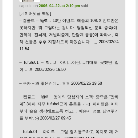
capcold
on
2006. 04. 22. at 2:10 pm
said:
[네이버덧글 백업]
– 캡콜드 – !@#… 10만 이벤트. 애플의 10억이벤트만은
못하지만, 뭐 그렇다는 겁니다. 당첨되신 분의 종족(예:
만화계, 전뇌계, 저널리즘계, 만담계 등등)에 따라서, 축
하 선물은 추후 지정하도록 하겠습니다…;;; 2006/02/24
11:54
– fufufu01 – 헉….!! 아니…이런….기대도 못했던 일
이…..!!! 2006/02/26 16:50
– 쿠카 – 꽤 좋은건데… ㅎㅎ 2006/02/26 19:58
– 캡콜드 – !@#… 영예의 당첨자의 스펙: 종족은 “만화
계” (아아 자꾸 fufuhol군과 혼동을 -_-;). 아이템은 이제
부터 슬슬 생각해보도록 하고… 배송지 정보 남겨주기
를 부탁. :-) 2006/02/27 09:45
– fufufu01 – 아이쿠….그럼 염치불구하고 쪽지로 제 거