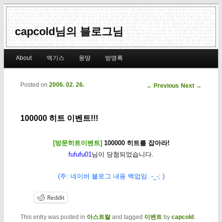
capcold님의 블로그님
Main menu
About
엑기스
몽땅
방명록
Skip to primary content
Skip to secondary content
Posted on
2006. 02. 26.
Post navigation
←
Previous
Next
→
100000 히트 이벤트!!!
[방문히트이벤트]
100000 히트를 잡아라!
fufufu01
님이 당첨되었습니다.
(주: 네이버 블로그 내용 백업임. -_-; )
Reddit
This entry was posted in
아스트랄
and tagged
이벤트
by
capcold
.