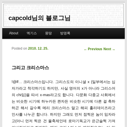
capcold님의 블로그님
Main menu
About
엑기스
몽땅
방명록
Skip to primary content
Skip to secondary content
Posted on
2010. 12. 25.
Post navigation
←
Previous
Next
→
그리고 크리스마스
!@#… 크리스마스입니다. 그리스도의 이니셜 x (일부에서는 십
자가라고 착각하기도 하지만, 사실 영어의 x가 아니라 그리스어
의 chi임)을 따서 x-mas라고도 합니다. 다문화 다종교 사회에서
는 비슷한 시기에 하누카든 콴자든 비슷한 시기에 다른 걸 축하
하곤 해서 갈수록 메리 크리스마스 말고 해피 홀리데이즈라고
인사를 나누곤 합니다. 하지만 그래도 먼저 점찍은 놈이 임자라
고(아니 먼저 찍은 건 율축제인데 로마기독교가 은근슬쩍 가져