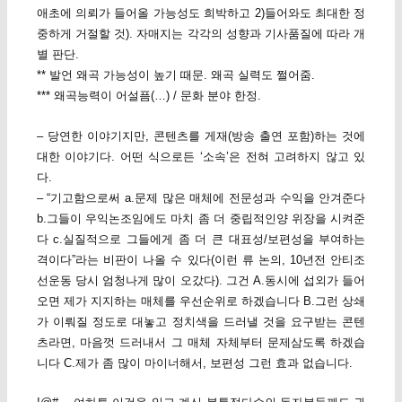
애초에 의뢰가 들어올 가능성도 희박하고 2)들어와도 최대한 정
중하게 거절할 것). 자매지는 각각의 성향과 기사품질에 따라 개
별 판단.
** 발언 왜곡 가능성이 높기 때문. 왜곡 실력도 쩔어줌.
*** 왜곡능력이 어설픔(…) / 문화 분야 한정.
– 당연한 이야기지만, 콘텐츠를 게재(방송 출연 포함)하는 것에
대한 이야기다. 어떤 식으로든 ‘소속’은 전혀 고려하지 않고 있
다.
– “기고함으로써 a.문제 많은 매체에 전문성과 수익을 안겨준다
b.그들이 우익논조임에도 마치 좀 더 중립적인양 위장을 시켜준
다 c.실질적으로 그들에게 좀 더 큰 대표성/보편성을 부여하는
격이다”라는 비판이 나올 수 있다(이런 류 논의, 10년전 안티조
선운동 당시 엄청나게 많이 오갔다). 그건 A.동시에 섭외가 들어
오면 제가 지지하는 매체를 우선순위로 하겠습니다 B.그런 상쇄
가 이뤄질 정도로 대놓고 정치색을 드러낼 것을 요구받는 콘텐
츠라면, 마음껏 드러내서 그 매체 자체부터 문제삼도록 하겠습
니다 C.제가 좀 많이 마이너해서, 보편성 그런 효과 없습니다.