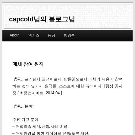
capcold님의 블로그님
Main menu
About
엑기스
몽땅
방명록
Skip to primary content
Skip to secondary content
매체 참여 원칙
!@#… 프리랜서 글쟁이로서, 담론꾼으로서 매체의 내용에 참여
하는 것의 몇가지 원칙들. 스스로에 대한 규약이다. [항상 공사
중 / 최종업데이트: 2014.04.]
!@#… 분야.
주요 기고 분야:
– 저널리즘 체계/관행/사례 비평.
– 매체환경을 통한 지식정보 유통/토론 개선.