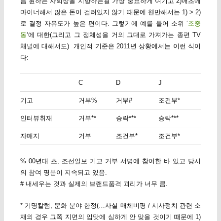
름 원하는 사회상을 지향하는걸 가장 중요하게 여기고 2)애초에
마이너해서 많은 돈이 걸려있지 않기 때문에 웬만해서는 1) > 2)
로 결정 자유도가 높은 편이다. 그렇기에 예를 들어 소위 ‘
조중
동
‘에 대한(그리고 그 정체성을 거의 그대로 가져가는 종편 TV
채널에 대해서도) 개인적 기준은 2011년 상황에서는 이런 식이
다:
C
D
J
기고
거부%
거부#
조건부*
인터뷰취재
거부**
승락***
승락***
자매지
거부
조건부*
조건부*
% 00년대 초, 조선일보 기고 거부 서명에 참여한 바 있고 당시
의 참여 명분이 지속되고 있음.
# 내세우는 것과 실제의 브랜드품격 괴리가 너무 큼.
* 기명칼럼, 문화 분야 한정(…사실 매체비평 / 시사정치 관련 소
재의 경우 그쪽 지면의 입맛에 심하게 안 맞을 것이기 때문에 1)