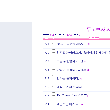
두고보자 
961
17/65
0
2003 연말 만화대상이...
721
[
1
]
창작집단 바카스가.. 홈페이지를 새단장 
720
조금 위험할지도. (;;)
719
[
2
]
만화 제목 질문..할께요
718
[
3
]
만화는 문학이다,
717
[
1
]
대략.... 지쳐 쓰러짐
716
The Comics Journal #257
715
[
5
]
개인적인 베스트...
714
[
3
]