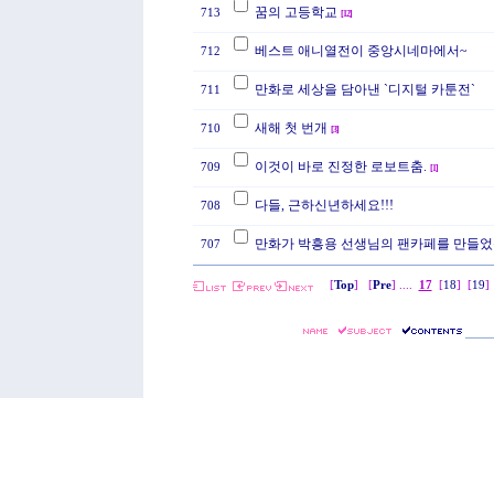
꿈의 고등학교
713
[
12
]
베스트 애니열전이 중앙시네마에서~
712
만화로 세상을 담아낸 `디지털 카툰전`
711
새해 첫 번개
710
[
3
]
이것이 바로 진정한 로보트춤.
709
[
1
]
다들, 근하신년하세요!!!
708
만화가 박흥용 선생님의 팬카페를 만들었
707
[
Top
] [
Pre
] ....
17
[
18
]
[
19
]