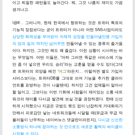
이고 찌질한 패턴들도 늘어간다. 뭐, 그것 나름의 재미도 가끔
생겨나고.
!@#… 그러니까, 현재 한국에서 향유하는 것은 트위터 특유의
기능적 장점보다는 굳이 트위터가 아니라 어떤 SNS사업이라도
상당한 화제성을 부여받아 자체적 성장을 만들어낼만큼 가입자
의 양과 질의 역치만 넘어주면
만들어낼 수 있는 종류의 즐거움
이다. 하지만, 그것만 해도 꽤 즐겁다. 이런 상황이 시사하는 바
는 무엇일까. 어떤 이들은, “아하 그러면 똑같은 서비스에 기능
만 좀 더 넣으면 우리도 승리”라는 교훈을 얻을 수도 있다(그대
로 트위터의 외양을 베낀 ‘
야그
‘라든지… 이럴꺼면 별도 가입자
서비스보다는, 트위터DB를 그대로 쓰며 기능을 추가한 클라이
언트를 표방하는 것이 나을텐데). 하지만 그건 업체들이 알아서
할 일이고, 그보다는 이번 기회에 사람들이 재미있는 소통 네트
워크의 재미를 다시금 발견해 보실 것을 권장하겠다. 한때 신선
하게 시작했으나 지금은 규범도 뭣도 없이 난잡하게 거대화되기
만해서 피로감만 낳는 네트워크들에 시달릴 때(유급과 무급 악
플러들이 난무하는 네이버뉴스 댓글란이라든지),
다시금 신선한
소통방식 하나에 참여하는 것 만으로도 새로운 활력의 싸이클이
시작될 수 있다
.