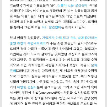
악플천국 개싸움 리플란들과 달리
소통이 있는 공간같다!
즉 ‘물
이 좋다’ 논지는, 네이버뉴스 댓글란의 돈 받는 악플러들과 공짜
로 하는 악플러들이 대거 몰려온 후에도 과연 그럴까 의심된다.
하지만 트위터를 쓰면서 실제로 그런 매력을 느낀다면, 트위터
를 통해서 그런 매력을
다시 발견했다
는 이야기가 된다.
앞서 언급한 장점들은,
가입자가 아직 적고 관심 속에 증가하는
중인 초창기 수평네트워크
가 주는 소통 효능감이 일시적으로 두
드러진 것에 가깝다 – 90년대 중반 하이텔이 그랬고, 블로그는
가입하는 것이 아니라 설치하는 것이었던 초창기의 블로고스피
어가 그랬듯. 즉 트위터라는 화제성 있는 키워드를 매개로 수평
적으로 모인 각계각층의 사람들 사이에서 초창기 특유의
문화
규범
(그러니까, 가능성 가득한 멋진 새 네트웍 매체에서 수평적
으로 소통하고 싶다는 자의식들의 어렴풋한 합의. 예: PC통신
시절의 ‘네티켓’)이 나름대로 남아있고, 관심 속에 증가하고 있
기에
다양한 관심사
들이 몰려드는 것. 그리고 그런 네트웍 속에
서 어떤 패턴이 창발(emergence)하는 과정을 실시간으로 구경
하는 것의 재미가 참여를 유도한다. 반면, 네트워크가 감당 못하
게 커지면 결국 규범은 희석되고 극단적 바보들도 목소리를 높