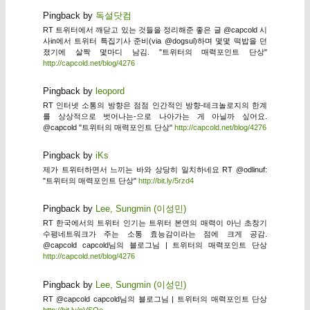
Pingback by
독설닷컴
RT 트위터에서 깨닫고 있는 것들을 정리해준 좋은 글 @capcold 시
사in에서 트위터 특집기사 준비(via @dogsul)하며 몇몇 떡밥을 던
졌기에 살짝 몇마디 남김. "트위터의 매력포인트 단상"
http://capcold.net/blog/4276
Pingback by
leopord
RT 인터넷 소통의 방향은 점점 인간적인 방향-테크놀로지의 한계
를 상상적으로 벗어나는-으로 나아가는 게 아닐까 싶어요.
@capcold "트위터의 매력포인트 단상"
http://capcold.net/blog/4276
Pingback by
iKs
제가 트위터하면서 느끼는 바와 상당히 일치하네요 RT @odlinuf:
"트위터의 매력포인트 단상"
http://bit.ly/5rzd4
Pingback by
Lee, Sungmin (이성민)
RT 한국에서의 트위터 인기는 트위터 본연의 매력이 아닌 초창기
수평네트워크가 주는 소통 효능감이라는 점에 크게 공감.
@capcold capcold님의 블로그님 | 트위터의 매력포인트 단상
http://capcold.net/blog/4276
Pingback by
Lee, Sungmin (이성민)
RT @capcold capcold님의 블로그님 | 트위터의 매력포인트 단상
http://bit.ly/nVSOe