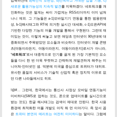
압축하건데
a)혁신적 보편성, b)신속하고 거대한 집결 기능, c)
새로운 활용가능성의 지속적 발견
를 지목하겠다. 네트워크를 개
인화하는 것은 멀게는 싸이 가깝게는 RSS리더까지 이미 넘쳐
나니 제외. 그 기능들은 a-1)모바일기기 연동을 통한 범용편재
성, b-1)해시태그와 RT에 의거한 실시간 대세화, c-1)오픈API에
기반한 다양한 기능의 어플 개발을 통해서 구현된다. 그런데 재
미있는 것이, 이렇게 써놓고 보면 애당초 인터넷이 90년대에 대
중화되면서 주목받았던 요소들과 비슷하다. 인터넷이 개별 콘텐
츠(야동이라든지, 야동이라든지, 야동이라든지)로서가 아니라,
“
네트워크
“로서 대중적으로 인기를 끌게 된 가장 기본적인 요소
들을 다시 한 번 더욱 뚜렷하고 간략하게 재발견하게 해주는 미
니어쳐-인터넷인 셈. 덕분에 미국을 중심으로 트위터가 대히트.
유사한 품질의 서비스가 기술적 산업적 혹은 정치적 이유로 없
던 다른 나라들에서도 히트.
!@#… 그런데, 한국에서는 통신사 사정상 모바일 연동기능이
미비하다(SMS로 업하는 것도, 폰으로 업데이트를 실시간으로
받는 것도). 한글 해시태그는 검색이 제대로 안된다. 한국 사용
환경에 최적화한 어플 개발도 아직 뭐 먼 이야기다. 즉 앞서 꼽
은
트위터 본연의 메리트는 여전히 미미하다
는 말이다. 그럼에