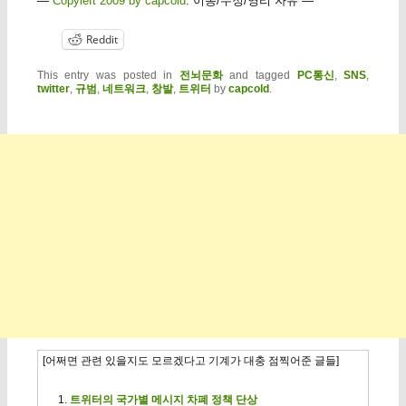
—
Copyleft 2009 by capcold
. 이동/수정/영리 자유 —
Reddit
This entry was posted in
전뇌문화
and tagged
PC통신
,
SNS
,
twitter
,
규범
,
네트워크
,
창발
,
트위터
by
capcold
.
[어쩌면 관련 있을지도 모르겠다고 기계가 대충 점찍어준 글들]
트위터의 국가별 메시지 차폐 정책 단상