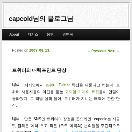
capcold님의 블로그님
Main menu
About
엑기스
몽땅
방명록
Skip to primary content
Skip to secondary content
Posted on
2009. 08. 13.
Post navigation
←
Previous
Next
→
트위터의 매력포인트 단상
!@#… 시사인에서
트위터 Twitter
특집을 다룬다고 하는데, 트
위터 사용자들의 의견을 묻는
고재열 기자의 트윗
들이 연달아
올라왔다. 그 떡밥 살짝 물어, 트위터가 지니는 매력에 관한 단
상.
!@#… 단문 SNS인 트위터의 장점을 꼽으라면, capcold는 지금
껏 접해온 여러 크고 작은 (주로 미국의) 논의들을 주관적으로