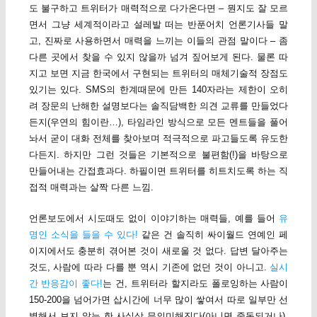
도 불구하고 트위터가 매력적으로 다가온다면 – 뭔지도 잘 모르
면서 그냥 세계적이라고 설레발 떠는 반푼어치 언론기사들 말
고, 진짜로 사용하면서 매력을 느끼는 이들의 관점 말이다 – 좀
다른 곳에서 찾을 수 있지 않을까 넘겨 짚어보게 된다. 물론 따
지고 보면 지금 한국에서 구현되는 트위터의 매체기술적 장점도
있기는 있다. SMS의 한계때문에 만든 140자라는 제한이 오히
려 장문의 난해한 설명보다는 솔직담백한 의견 교류를 만들었다
든지(우연의 힘이란…), 타임라인 방식으로 모든 멘트들을 풀어
놔서 굳이 대화 전체를 찾아보며 적극적으로 파고들도록 유도한
다든지. 하지만 그런 것들은 기본적으로 불편함(!)을 바탕으로
만들어내는 간접효과다. 하필이면 트위터를 히트치도록 하는 직
접적 매력과는 살짝 다른 느낌.
언론보도에서 시도때도 없이 이야기하는 매력들, 예를 들어
유
명인 소식을 들을 수 있다!
같은 건 솔직히 싸이월드 연예인 페
이지에서도 충분히 겪어본 것이 새로울 것 없다. 답변 달아주는
것도, 사람에 따라 다를 뿐 역시 기존에 없던 것이 아니고.
실시
간 반응감이 좋다!
는 건, 트위터라 할지라도 폴로잉하는 사람이
150-200을 넘어가면 삽시간에 너무 많이 쌓여서 따로 일부만 선
별해서 보지 않는 한 사실상 무의미해진다(아니면 중독되거나).