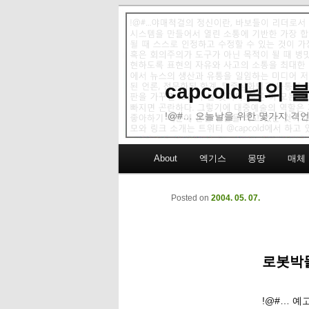
capcold님의
!@#… 오늘날을 위한 몇가지 격언
Main menu
About
엑기스
몽땅
매체
Skip to primary content
Skip to secondary content
Posted on
2004. 05. 07.
로봇박
!@#… 