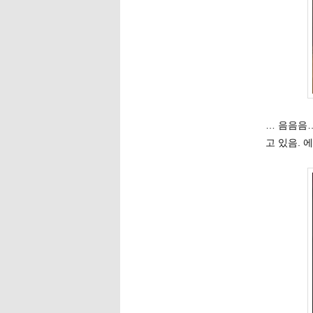
… 음음음
고 있음.