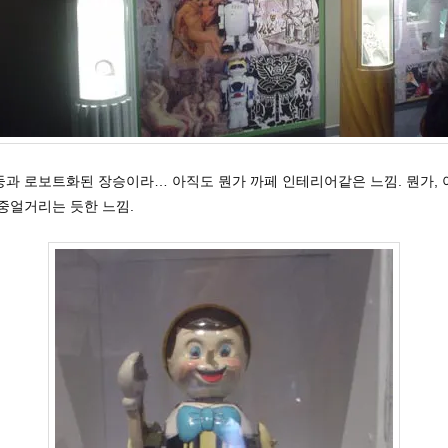
둥과 로보트화된 장승이라… 아직도 뭔가 까페 인테리어같은 느낌. 뭔가, 
중얼거리는 듯한 느낌.