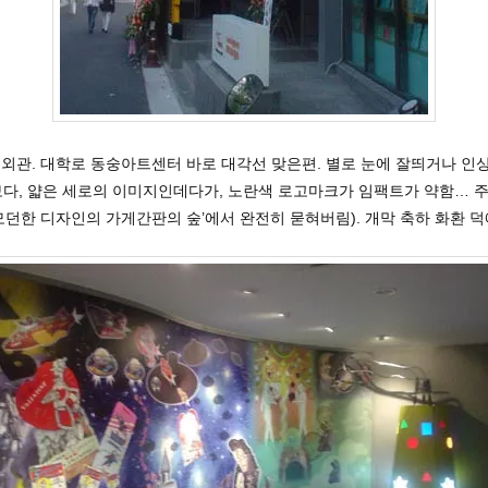
 외관. 대학로 동숭아트센터 바로 대각선 맞은편. 별로 눈에 잘띄거나 인
보다, 얇은 세로의 이미지인데다가, 노란색 로고마크가 임팩트가 약함… 
‘모던한 디자인의 가게간판의 숲’에서 완전히 묻혀버림). 개막 축하 화환 덕