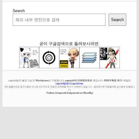
Search
Search
굳이 구글검색으로 돌려보시려면:
capcold님의 블로그님 은
Wordpress
로 구동됩니다.
capcold식 카피레프트
를 챙깁니다.
RSS구독은 여기
. 메일은
capcold골뱅이capcold.net
.
[주] 캡콜닷넷은 광고스팸만 아니면 의도적으로 덧글과 트랙백을 막거나 삭제하지 않습니다 - 없어졌다면 자동필터링 임시함에 있을겁니
다.
Follow @capcold.bsky.social on BlueSky