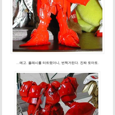
…에고. 플래시를 터트렸더니, 번쩍거린다. 진짜 토마토.