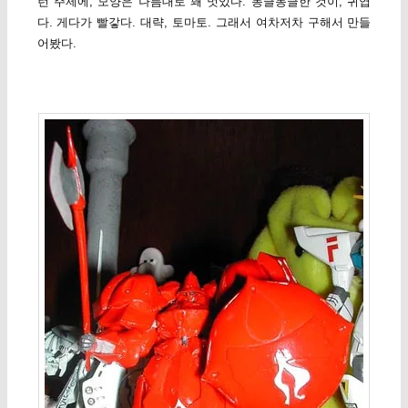
런 주제에, 모양은 나름대로 꽤 멋있다. 동글동글한 것이, 귀엽
다. 게다가 빨갛다. 대략, 토마토. 그래서 여차저차 구해서 만들
어봤다.