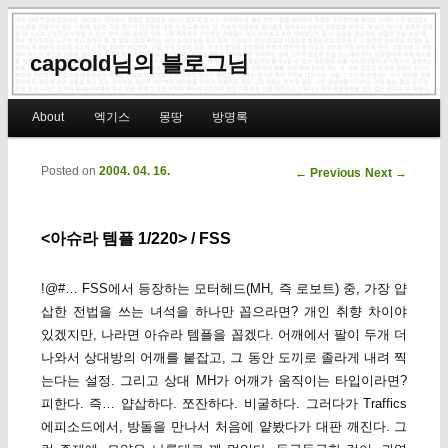
capcold님의 블로그님
Main menu
About
엑기스
몽땅
방명록
Skip to primary content
Skip to secondary content
Posted on
2004. 04. 16.
Post navigation
←
Previous
Next
→
<아슈라 템플 1/220> / FSS
!@#… FSS에서 등장하는 모터헤드(MH, 즉 로보트) 중, 가장 얍
삽한 전법을 쓰는 녀석을 하나만 꼽으라면? 개인 취향 차이야
있겠지만, 나라면 아슈라 템플을 꼽겠다. 어깨에서 팔이 두개 더
나와서 상대방의 어깨를 붙잡고, 그 동안 도끼로 졸라게 내려 찍
는다는 설정. 그리고 상대 MH가 어깨가 움직이는 타입이라면?
피한다. 즉… 얍삽하다. 쪼잔하다. 비굴하다. 그러다가 Traffics
에피소드에서, 방돌을 만나서 처음에 얕봤다가 대판 깨진다. 그