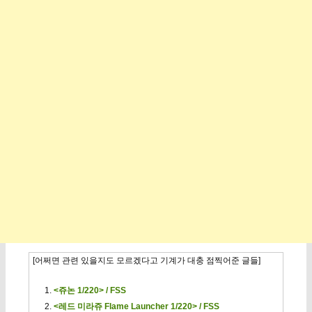
[어쩌면 관련 있을지도 모르겠다고 기계가 대충 점찍어준 글들]
<쥬논 1/220> / FSS
<레드 미라쥬 Flame Launcher 1/220> / FSS