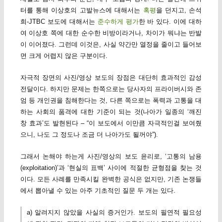
터를 통해 이상호의 고발뉴스에 대해서는
혹평
을 던지고, 손석
희-JTBC 보도에 대해서는
준수하게 평가
한 바 있다. 이에 대하
여 이상호 쪽에 대한 순수한 비방이라거나, 차이가 뭐냐는 반발
이 이어졌다. 그런데 이것은, 사실 약간만 열정을 줄이고 들어보
면 크게 어렵지 않은 구분이다.
자극적 장면의 사진/영상 보도의 장점은 대단히 효과적인 감성
전달이다. 하지만 문제는 한쪽으로는 당사자의 프라이버시와 존
엄 등 개인권을 침해한다는 것, 다른 쪽으로는 폭력과 고통을 대
하는 사회의 품격에 대한 기준이 되는 것(나아가 일종의 ‘깨진
창 효과’도 발현된다 – “이 보도에서 이만큼 자극적인걸 보여줬
으니, 나도 그 정도나 조금 더 나아가도 될꺼야”).
그래서 논해야 하는게 사진/영상의 보도 윤리로, ‘고통의 남용
(exploitation)’과 ‘현실의 표백’ 사이에 적절한 균형점을 찾는 것
이다. 모든 사례를 만족시킬 완벽한 공식은 없지만, 기존 논쟁들
에서 뽑아낼 수 있는 아주 기초적인 질문 두 개는 있다.
a) 알려지지 않았을 사실의 증거인가. 보도의 필연적 필요성