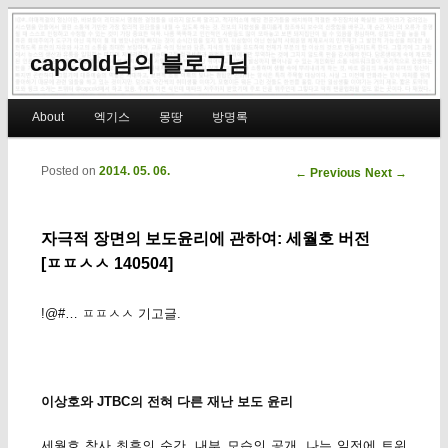
capcold님의 블로그님
Main menu
About
엑기스
몽땅
방명록
Skip to primary content
Skip to secondary content
Posted on
2014. 05. 06.
Post navigation
←
Previous
Next
→
자극적 장면의 보도윤리에 관하여: 세월호 버전
[ㅍㅍㅅㅅ 140504]
!@#… ㅍㅍㅅㅅ 기고글.
이상호와 JTBC의 전혀 다른 재난 보도 윤리
세월호 참사 최후의 순간, 내부 모습의 공개. 나는 일전에 트위