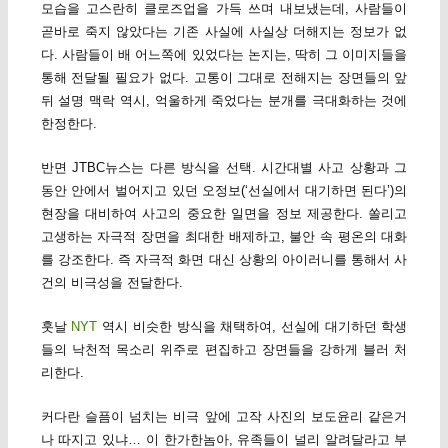
모습을 고스란히 클로즈업을 가득 쓰며 내보냈는데, 사람들이
곧바로 죽지 않았다는 기존 사실에 사실상 더해지는 정보가 없
다. 사람들이 배 어느쪽에 있었다는 논지는, 딱히 그 이미지들을
통해 전달될 필요가 없다. 고통이 그대로 전해지는 장면들의 앞
뒤 설명 맥락 역시, 억울하게 죽었다는 분개를 극대화하는 것에
한정한다.
반면 JTBC뉴스는 다른 방식을 선택. 시간대별 사고 상황과 그
동안 안에서 벌어지고 있던 오정보(‘선실에서 대기하면 된다’)의
현장을 대비하여 사고의 중요한 일면을 정보 제공한다. 쏠리고
고생하는 자극적 장면을 최대한 배제하고, 불안 속 평온의 대화
를 강조한다. 즉 자극적 화면 대신 상황의 아이러니를 통해서 사
건의 비극성을 전달한다.
훗날
NYT
역시 비슷한 방식을 채택하여, 선실에 대기하던 학생
들의 낙천적 목소리 위주로 편집하고 장면들을 강하게 블러 처
리한다.
커다란 슬픔이 넘치는 비극 앞에 고작 사진의 보도윤리 같은거
나 따지고 있냐… 이 한가한놈아, 유족들이 널리 알려달라고 부