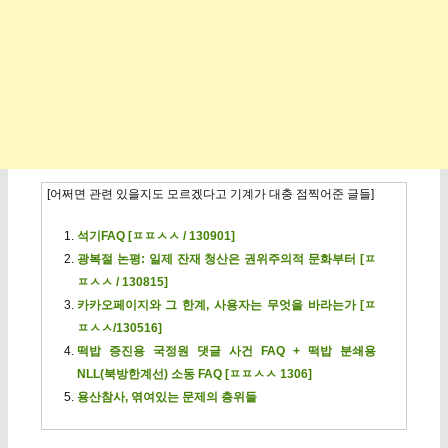
[어쩌면 관련 있을지도 모르겠다고 기계가 대충 점찍어준 글들]
석기FAQ [ㅍㅍㅅㅅ / 130901]
광복절 논평: 일제 잔재 청산은 권위주의적 문화부터 [ㅍ
ㅍㅅㅅ / 130815]
카카오페이지와 그 한계, 사용자는 무엇을 바라는가 [ㅍ
ㅍㅅㅅ/130516]
떡밥 증진용 국정원 댓글 사건 FAQ + 떡밥 분쇄용
NLL(북방한계선) 소동 FAQ [ㅍㅍㅅㅅ 1306]
용산참사, 엮여있는 문제의 층위들