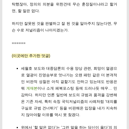
탁했잖아, 정의의 의분을 위한건데 무슨 훈장질이냐라고 할거
면, 할 말은 없다.
하지만 잘못된 것을 판별하고 잘 된 것을 알아주지 않는다면, 무
슨 수로 저널리즘이 나아지겠는가.
======
(이곳에만 추가한 덧글)
세월호 보도와 대중담론의 수용 양상 관련, 희망이 열광으
로 열광이 진영승부로 엇나가는 오랜 패턴 같은 더 본격적
인 비판적 성찰은 아직 겉핥기도 안하고 있는데도 반응은
뭐
게재본
이나 소개 페북포스팅 등에 드러나듯 매우… 민
감하다. 하지만 언론 일반에 보도의 규범과 품격을 강변해
온 기존 자세, 특히 속칭 국익저널리즘의 사례처럼 ‘대의를
구실로 규범 건너뛰기’ 등을 비판해온 입장을 내가 지속하
지 않아야할 이유를 역시 못 찾겠다.
위에서 ‘할 말은 없다’는 ‘그런 말을 하는 당신이 옳다’의 의