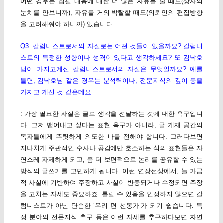
어떤 경우는 집필 내용에 대한 더 많은 자유를 줄 때도(상사의
눈치를 안보니까), 자유를 거의 박탈할 때도(의뢰인의 편집방향
을 고려해줘야 하니까) 있습니다.
Q3. 칼럼니스트로서의 자질로는 어떤 것들이 있을까요? 칼럼니
스트의 특정한 성향이나 성격이 있다고 생각하세요? 또 김낙호
님이 가지고계신 칼럼니스트로서의 자질은 무엇일까요? 예를
들면, 김낙호님 같은 경우는 분석력이나, 전문지식의 깊이 등을
가지고 계신 것 같은데요
: 가장 필요한 자질은 글로 생각을 전달하는 것에 대한 욕구입니
다. 그저 뱉어내고 싶다는 표현 욕구가 아니라, 글 게재 공간의
독자들에게 뚜렷하게 의도한 바를 전해야 합니다. 그러다보면
지나치게 주관적인 수사나 공감에만 호소하는 식의 표현들은 자
연스레 자제하게 되고, 좀 더 보편적으로 논리를 공유할 수 있는
방식의 글쓰기를 고민하게 됩니다. 이런 연장선상에서, 늘 가급
적 사실에 기반하여 주장하고 사실이 반증되거나 수정되면 주장
을 고치는 자세도 중요하죠. 틀릴 수 있음을 인정하지 않으면 칼
럼니스트가 아닌 단순한 ‘우리 편 선동가’가 되기 쉽습니다. 특
정 분야의 전문지식 추구 등은 이런 자세를 추구하다보면 자연