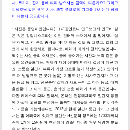
사, 무가지, 잡지 등에 따라 받으시는 금액이 다른가요? 그리고
김낙호님 같은 경우 시사, 과학 쪽으로도 기고를 하시는데 금액
이 다른지 궁금합니다.
: 시집은 동명이인입니다(…) // 강연료나 연구보고서 연구비 같
은 것은 칼럼니스트라는 이번 인터뷰 소재에서 좀 멀어지니 살
짝 재끼고, 제 수입 총액을 이야기하는 것도 좀 그렇고, 칼럼 고
료에 대해 한정하죠. 한마디로, 매체에 따라서 천차만별입니다.
액수는 사실 글의 소재분야, 글에 들어가는 시간과 노력 같은 중
요한 요인들보다는, 매체의 재정 상태에 따라서 결정이 되곤 하
죠. 보통은 일간지 부류가 가장 고료를 높게 책정하고(그 안에서
도 더 발행규모 큰 곳이 높음), 지명도 있는 시사주간지가 그 다
음 등급 쯤 되고, 전문분야 잡지와 사보 등이 그 아래 등급, 대학
출판물이 그 아래 등급, 온라인 전용 매체가 최하 등급입니다.
다만 케이스에 따라 달라서, 온라인 전용매체라도 일간지 등급
에 가깝게 고료를 책정하는 훌륭한 매체들도 존재합니다. 액수
의 기준을 가늠해본다면, 2013년 현재 일간지등급이되 그 안에
서는 좀 아래쪽에 있다고 할만한 H신문의 경우에는 1700자짜리
꼭지 1개에 15만원이 책정되어 있습니다. 뭐 매우 유명한 분들
은 더 받으시겠죠.