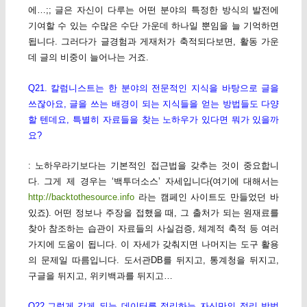
에…;; 글은 자신이 다루는 어떤 분야의 특정한 방식의 발전에
기여할 수 있는 수많은 수단 가운데 하나일 뿐임을 늘 기억하면
됩니다. 그러다가 글경험과 게재처가 축적되다보면, 활동 가운
데 글의 비중이 늘어나는 거죠.
Q21. 칼럼니스트는 한 분야의 전문적인 지식을 바탕으로 글을
쓰잖아요, 글을 쓰는 배경이 되는 지식들을 얻는 방법들도 다양
할 텐데요, 특별히 자료들을 찾는 노하우가 있다면 뭐가 있을까
요?
: 노하우라기보다는 기본적인 접근법을 갖추는 것이 중요합니
다. 그게 제 경우는 ‘백투더소스’ 자세입니다(여기에 대해서는
http://backtothesource.info
라는 캠페인 사이트도 만들었던 바
있죠). 어떤 정보나 주장을 접했을 때, 그 출처가 되는 원재료를
찾아 참조하는 습관이 자료들의 사실검증, 체계적 축적 등 여러
가지에 도움이 됩니다. 이 자세가 갖춰지면 나머지는 도구 활용
의 문제일 따름입니다. 도서관DB를 뒤지고, 통계청을 뒤지고,
구글을 뒤지고, 위키백과를 뒤지고…
Q22.그렇게 갖게 되는 데이터를 정리하는 자신만의 정리 방법