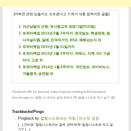
[어쩌면 관련 있을지도 모르겠다고 기계가 대충 점찍어준 글들]
야근남발의 근원: 유사종교적 경영기법[미러링]
트위터백업 2013년 6월 3주까지: 한국일보, 학생깡패, 탐
사저널리즘, 일베, 진격의거인, NSA, 왜화났는지 외
트위터백업 2015년 3월 31일까지
트위터백업 2013년 3월 3주까지: 차베스, 지젝, SO, 구글
리더, 고료 외
트위터백업 2014년 1월 4주까지: 개인정보, 네이버뉴스,
겨울왕국, 송전탑 외
Trackback URL for this post: https://capcold.net/blog/11821/trackback
One thought on “
칼럼니스트라는 일에 관하여 [책 ‘칼럼니스트로 먹고 살기’ 중]
”
Trackbacks/Pings
Pingback by
칼럼니스트라는 직업 | 비스킷 공장
[…] 인터뷰 “칼럼니스트라는 일에 관하여(책 ‘칼럼니스트로 먹고 살
기’)” […]