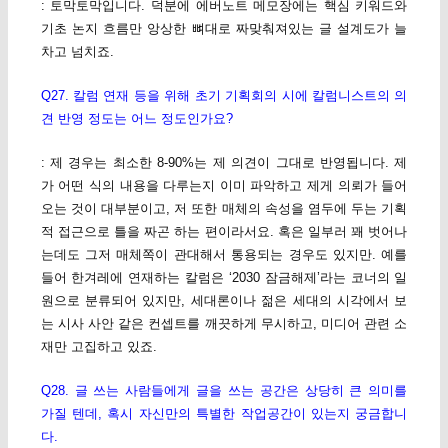
: 토막토막입니다. 덕분에 에버노트 메모장에는 핵심 키워드와
기초 논지 흐름만 앙상한 뼈대로 짜맞춰져있는 글 설계도가 늘
차고 넘치죠.
Q27. 칼럼 연재 등을 위해 초기 기획회의 시에 칼럼니스트의 의
견 반영 정도는 어느 정도인가요?
: 제 경우는 최소한 8-90%는 제 의견이 그대로 반영됩니다. 제
가 어떤 식의 내용을 다루는지 이미 파악하고 제게 의뢰가 들어
오는 것이 대부분이고, 저 또한 매체의 속성을 염두에 두는 기획
적 접근으로 틀을 짜곤 하는 편이라서요. 혹은 일부러 꽤 벗어나
는데도 그저 매체쪽이 관대해서 통용되는 경우도 있지만. 예를
들어 한겨레에 연재하는 칼럼은 ‘2030 잠금해제’라는 코너의 일
원으로 분류되어 있지만, 세대론이나 젊은 세대의 시각에서 보
는 시사 사안 같은 컨셉트를 깨끗하게 무시하고, 미디어 관련 소
재만 고집하고 있죠.
Q28. 글 쓰는 사람들에게 글을 쓰는 공간은 상당히 큰 의미를
가질 텐데, 혹시 자신만의 특별한 작업공간이 있는지 궁금합니
다.