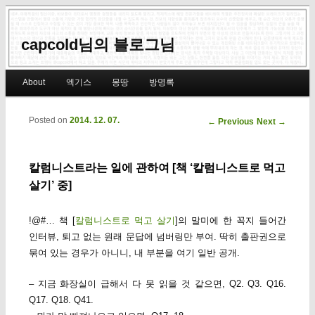
capcold님의 블로그님
Main menu
About
엑기스
몽땅
방명록
Skip to primary content
Skip to secondary content
Posted on
2014. 12. 07.
Post navigation
←
Previous
Next
→
칼럼니스트라는 일에 관하여 [책 ‘칼럼니스트로 먹고
살기’ 중]
!@#… 책 [
칼럼니스트로 먹고 살기
]의 말미에 한 꼭지 들어간
인터뷰, 퇴고 없는 원래 문답에 넘버링만 부여. 딱히 출판권으로
묶여 있는 경우가 아니니, 내 부분을 여기 일반 공개.
– 지금 화장실이 급해서 다 못 읽을 것 같으면, Q2. Q3. Q16.
Q17. Q18. Q41.