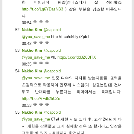
한 비인권적 탄압(앰네스티가 잘 정리했죠
http://t.co/Lg6YDasNB3
) 같은 부분을 강조할 따름입니
다.
00:54
Nakho Kim
@capcold
@you_save_me
http://t.co/o5bly7ZpbT
00:42
Nakho Kim
@capcold
@you_save_me
예.
http://t.co/fdd3Z6DlTX
00:35
Nakho Kim
@capcold
@you_save_me
민중 다수의 지지를 받는다한들, 권력을
초월적으로 악용하여 민주제 시스템(예: 삼권분립)을 건너
뛰고 반대파를 누른다는 의미에서는 독재입니다.
http://t.co/VFdli25CZe
00:33
Nakho Kim
@capcold
@you_save_me
07년 개헌 시도 실패 후, 고작 2년만에 다
시 개헌을 강행했고 그에 실패할 경우 또 할거라고 입장을
표명한 바 있죠 – 될때까지 한겁니다.