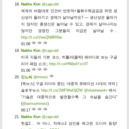
Nakho Kim
@capcold
재계의 바람대로 인건비 반토막+월화수목금금금 하면 생
산성이 올라가고 경제가 살아날까요? — 생산성은 올라가
지 않지만 총생산은 늘어날 수 있고, 경제가 살아나지는
않지만 경영진 그분들의 지갑은 살아날 수…
http://t.co/VwsQN8RINw
01:08
Nakho Kim
@capcold
미국 긱들의 기본 코스, 히틀러(몰락) 패러디로 보는 구글
리더 폐업 쇼크;;
http://t.co/HWjwtYzc0T
01:06
민노씨
@minoci
[퀵뉴스] 구글 리더의 중단, 대중적 큐레이션 시대의 개막 |
슬로우뉴스
http://t.co/JWFWwOjlZW
@slownewskr
에서:
“기술은 대중적으로 발전할수록 그 속살을 숨긴다”
(
@iamsummerz
)
00:17
Nakho Kim
@capcold
힛걸2… 아 아니, 킥애스2 성인용 예고편 드디어 등장!