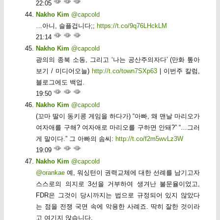
22:05
Nakho Kim
@capcold
…아니, 슬플겁니다;;
https://t.co/9q76LHckLM
21:14
Nakho Kim
@capcold
광의의 종북 소동, 그리고 ‘나는 공산주의자다’ (만화 톺아
보기 / 미디어오늘)
http://t.co/town7SXp63
| 이번주 칼럼,
블로그에도 백업.
19:50
Nakho Kim
@capcold
(꼬마 딸이 동키콩 게임을 하다가) “아빠, 왜 맨날 마리오가
여자애를 구해? 여자애로 마리오를 구하면 안돼?” “…그러
게 말이다.” 그 아빠의 솜씨:
http://t.co/f2m5wvLz3W
19:09
Nakho Kim
@capcold
@orankae
예, 워싱턴이 권력교체에 대한 선례를 남기고자
스스로의 의지로 3선을 거부하여 생겨난 불문율이었고,
FDR은 그것이 당시까지는 법으로 규정되어 있지 않았다
는 점을 전쟁 국면 속에 악용한 사례죠. 딱히 잘한 것이라
고 여기지 않습니다.