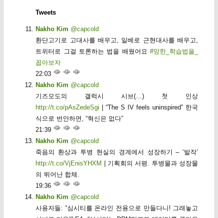
Tweets
Nakho Kim
@capcold
환단고기로 고대사를 배우고, 일베로 근현대사를 배우고,
트위터로 그걸 토론하는 법을 배웠어요
#망한_학습법을_
꼽아보자
22:03
Nakho Kim
@capcold
기즈모도의 갤럭시 시브(…) 첫 인상
http://t.co/pAsZedeSgi
| “The S IV feels uninspired” 한국
식으로 번안하면, “혁신은 없다”
21:39
Nakho Kim
@capcold
죽음의 환상과 투병 현실의 경계에서 성장하기 – ‘발작’
http://t.co/VjEnisYHXM
| 기획회의 서평. 투병물과 성장물
의 뛰어난 합체.
19:36
Nakho Kim
@capcold
사용자들: “심시티를 온라인 전용으로 만들다니! 그래놓고