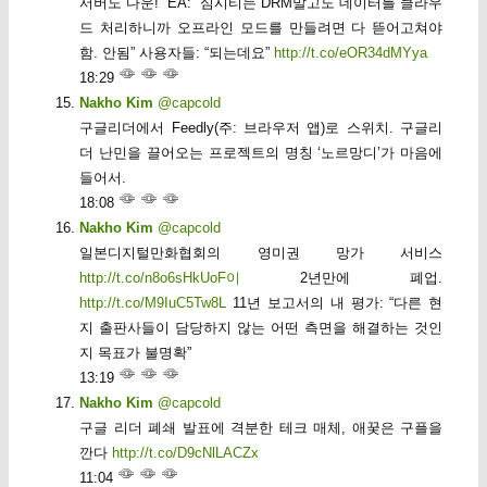
서버도 다운!” EA: “심시티는 DRM말고도 데이터를 클라우
드 처리하니까 오프라인 모드를 만들려면 다 뜯어고쳐야
함. 안됨” 사용자들: “되는데요”
http://t.co/eOR34dMYya
18:29
Nakho Kim
@capcold
구글리더에서 Feedly(주: 브라우저 앱)로 스위치. 구글리
더 난민을 끌어오는 프로젝트의 명칭 ‘노르망디’가 마음에
들어서.
18:08
Nakho Kim
@capcold
일본디지털만화협회의 영미권 망가 서비스
http://t.co/n8o6sHkUoF이
2년만에 폐업.
http://t.co/M9IuC5Tw8L
11년 보고서의 내 평가: “다른 현
지 출판사들이 담당하지 않는 어떤 측면을 해결하는 것인
지 목표가 불명확”
13:19
Nakho Kim
@capcold
구글 리더 폐쇄 발표에 격분한 테크 매체, 애꿎은 구플을
깐다
http://t.co/D9cNlLACZx
11:04