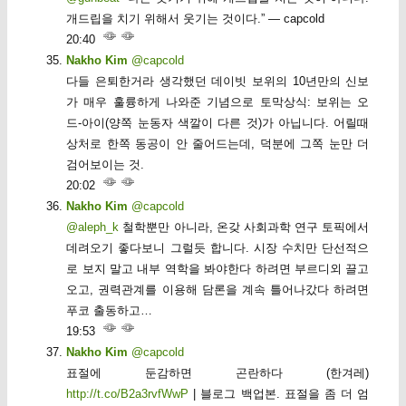
개드립을 치기 위해서 웃기는 것이다.” — capcold
20:40
Nakho Kim
@capcold
다들 은퇴한거라 생각했던 데이빗 보위의 10년만의 신보
가 매우 훌륭하게 나와준 기념으로 토막상식: 보위는 오
드-아이(양쪽 눈동자 색깔이 다른 것)가 아닙니다. 어릴때
상처로 한쪽 동공이 안 줄어드는데, 덕분에 그쪽 눈만 더
검어보이는 것.
20:02
Nakho Kim
@capcold
@aleph_k
철학뿐만 아니라, 온갖 사회과학 연구 토픽에서
데려오기 좋다보니 그럴듯 합니다. 시장 수치만 단선적으
로 보지 말고 내부 역학을 봐야한다 하려면 부르디외 끌고
오고, 권력관계를 이용해 담론을 계속 틀어나갔다 하려면
푸코 출동하고…
19:53
Nakho Kim
@capcold
표절에 둔감하면 곤란하다 (한겨레)
http://t.co/B2a3rvfWwP
| 블로그 백업본. 표절을 좀 더 엄