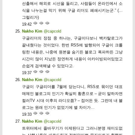
선출해서 해외로 시선을 돌리고, 사람들이 온라인에서 소
식을 나누는걸 막기 위해 구글 리더도 폐쇄시키는군.” (…
그럴리가)
19:42
Nakho Kim
@capcold
구글리더의 장점 중 하나는, 구글이다보니 백카탈로그가
끝내줬다는 것이었다. 한번 RSS에 발행되어 구글이 크롤
링한 내용은, 나중에 원본을 숨기든 블로그 폭파하든 그냥
시간이 많이 지났든 정연하게 내용이 아카이빙되어있었고
손쉽게 검색해낼 수 있었다고.
19:37
Nakho Kim
@capcold
구글이 구글리더를 7월에 닫는다니, RSS로 묶이던 대표
매체인 블로그의 인기가 확실히 황혼으로 – 굳이 말하자면
컬러TV 시대 이후의 라디오쯤? – 접어든 듯. 그런데 내 블
로그는 원래 인기가 없었기에 별 차이가…
19:33
Nakho Kim
@capcold
트위터에서 줄바꾸기가 이제된다고 그러니분명 재미도없