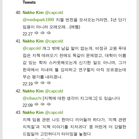
Tweets
Nakho Kim
@capcold
@mediapark1999
지젤 번천을 모셔오는거라면, 1년 단기
임용이 아니라 오래오래…(에헴)
22:27
Nakho Kim
@capcold
@capcold
개그 밖에 남길 말이 없는게, 비정규 교원 푸대
접은 지젝 데려오기 전에도 똑같이 문제였고, 대학이 이름
값 있는 학자 스카웃해오는게 신기한 일도 아니며, 그가
한국에서 지내며 뭘 강의하고 연구할지 아직 모르겠는데
무슨 평가를 내리겠나.
22:19
Nakho Kim
@capcold
@sibauchi
[지젝에 대한 생각이 지그재그] 도 있습니다
22:09
Nakho Kim
@capcold
지젝 임용 관련 나도 한마디 끼어들까 하다가, ‘지젝 관련
지적질’과 ‘지젝 이야기를 지저귀다’ 중 어떤게 더 강렬한
드립일까 고민하다가 타이밍을 놓쳤다