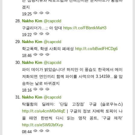
는 삼행시류와 세로드립과 전혀안이쁜 문자아트가 횡행하
겠지
19:25
Nakho Kim
@capcold
구글리더가…;; 아 앙대
https://t.co/FBbntkMaH3
19:22
Nakho Kim
@capcold
학교폭력, 학생 사회의 폐쇄성
http://t.co/bBwdFHCDg6
18:46
Nakho Kim
@capcold
파이 데이가 밝았습니다! 하지만 이 풍습도 한국에서 메이
져화되면 연인끼리 함께 파이를 사먹으며 3.14159…을 암
송하는 날로 바뀌겠지
18:16
Nakho Kim
@capcold
탁월함의 딜레마: ‘단일 고장점’ 구글 (슬로우뉴스)
http://t.co/u4cmM0xMqE
| 구글의 정보 지배력 토픽이 나
올 때면 한번씩 다시 읽는 명작 꽁트, ‘구글 제작’
http://t.co/eSW9JbfXvp
08:44