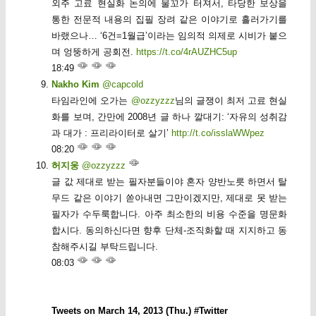
외주 고료 현실화 논의에 물꼬가 터져서, 타당한 보상을
통한 전문적 내용의 집필 장려 같은 이야기로 흘러가기를
바랬으나… ‘6건=1월급’이라는 임의적 의제로 시비가 붙으
며 엉뚱하게 공회전.
https://t.co/4rAUZHC5up
18:49
Nakho Kim
@capcold
타임라인에 오가는
@ozzyzzz
님의 글쟁이 최저 고료 현실
화를 보며, 간만에 2008년 글 하나 깔대기: ‘자유의 성취감
과 대가 : 프리라이터로 살기’
http://t.co/isslaWWpez
08:20
허지웅
@ozzyzzz
글 값 제대로 받는 필자분들이야 혼자 양반노릇 하면서 탈
무드 같은 이야기 쏟아내면 그만이겠지만, 제대로 못 받는
필자가 수두룩합니다. 아주 최소한의 비용 수준을 명문화
합시다. 동의하신다면 향후 단체-조직화할 때 지지하고 동
참해주시길 부탁드립니다.
08:03
Tweets on March 14, 2013 (Thu.) #Twitter