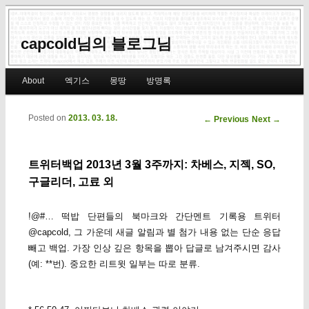
capcold님의 블로그님
Main menu
About
엑기스
몽땅
방명록
Skip to primary content
Skip to secondary content
Posted on
2013. 03. 18.
Post navigation
←
Previous
Next
→
트위터백업 2013년 3월 3주까지: 차베스, 지젝, SO,
구글리더, 고료 외
!@#… 떡밥 단편들의 북마크와 간단멘트 기록용 트위터
@capcold, 그 가운데 새글 알림과 별 첨가 내용 없는 단순 응답
빼고 백업. 가장 인상 깊은 항목을 뽑아 답글로 남겨주시면 감사
(예: **번). 중요한 리트윗 일부는 따로 분류.