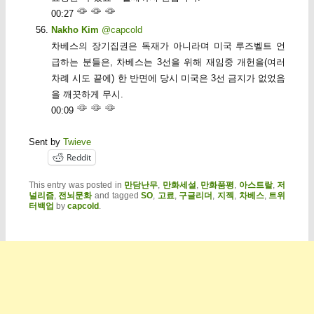
00:27
Nakho Kim
@capcold
차베스의 장기집권은 독재가 아니라며 미국 루즈벨트 언
급하는 분들은, 차베스는 3선을 위해 재임중 개헌을(여러
차례 시도 끝에) 한 반면에 당시 미국은 3선 금지가 없었음
을 깨끗하게 무시.
00:09
Sent by
Twieve
Reddit
This entry was posted in
만담난무
,
만화세설
,
만화품평
,
아스트랄
,
저
널리즘
,
전뇌문화
and tagged
SO
,
고료
,
구글리더
,
지젝
,
차베스
,
트위
터백업
by
capcold
.