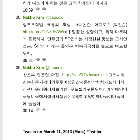
하게 다스려야 하는 것은 고작 학계만이 아니다.
16:59
Nakho Kim
@capcold
정부조직법 표류의 핵심 ‘SO’논란 어디로? (최진순)
http://t.co/Y9N89PAWxd
| 깔끔한 설명이고, 특히 마무리
가 훌륭하다: 민주당의 SO잡기는 시장현실 못보는 근시안
접근, S당의 미래부 올인은 방송공공성을 늪으로 빠트릴
위험.
09:21
Nakho Kim
@capcold
창조부 영문명 확정:
http://t.co/YDxfawqxbc
| 그러니까..
김수한무거북이와두루미삼천갑자동방삭치치카포사리사
리센타워리워리세브리캉 무드셀라구름위허리케인에담벼
락담벼락에서생원서생원에고양이고양이에바둑이바둑이
에 돌돌이
00:14
Tweets on March 11, 2013 (Mon.) #Twitter