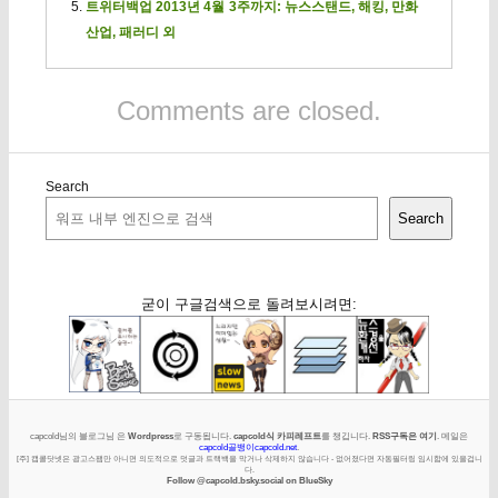
트위터백업 2013년 4월 3주까지: 뉴스스탠드, 해킹, 만화
산업, 패러디 외
Comments are closed.
Search
Search
굳이 구글검색으로 돌려보시려면:
capcold님의 블로그님 은
Wordpress
로 구동됩니다.
capcold식 카피레프트
를 챙깁니다.
RSS구독은 여기
. 메일은
capcold골뱅이capcold.net
.
[주] 캡콜닷넷은 광고스팸만 아니면 의도적으로 덧글과 트랙백을 막거나 삭제하지 않습니다 - 없어졌다면 자동필터링 임시함에 있을겁니
다.
Follow @capcold.bsky.social on BlueSky