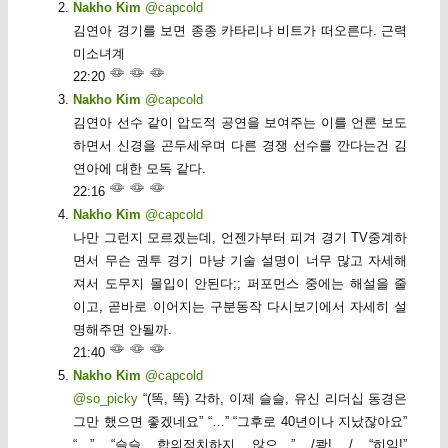
Nakho Kim
@capcold
김연아 경기를 보면 종종 카타리나 비트가 떠오른다. 근력
미소녀계
22:20
Nakho Kim
@capcold
김연아 선수 같이 압도적 공연을 보여주는 이를 언론 보도
하면서 신경을 곤두세우며 다른 경쟁 선수를 깐다는건 김
연아에 대한 모독 같다.
22:16
Nakho Kim
@capcold
나만 그런지 모르겠는데, 언젠가부터 피겨 경기 TV중계하
면서 무슨 권투 경기 마냥 기술 설명이 너무 많고 자세해
져서 도무지 몰입이 안된다;; 퍼포먼스 중에는 해설을 줄
이고, 곧바로 이어지는 구분동작 다시보기에서 자세히 설
명해주면 안될까.
21:40
Nakho Kim
@capcold
@so_picky
“(똑, 똑) 각하, 이제 슬슬, 유신 리더십 동경은
그만 했으면 좋겠네요” “…” “그후로 40년이나 지났잖아요”
“…” “슬슬 합의정치하지 않으…” /쾅! / “히익!”