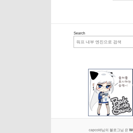
Search
capcold님의 블로그님 은
W