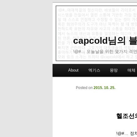
capcold님의
!@#… 오늘날을 위한 몇가지 격언
Main menu
About
엑기스
몽땅
매체
Skip to primary content
Skip to secondary content
Posted on
2015. 10. 25.
헬조선의
!@#… 