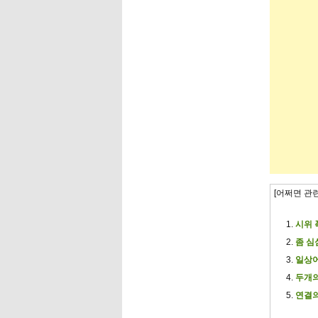
[어쩌면 관
시위 
좀 심
일상어
두개의
연결의