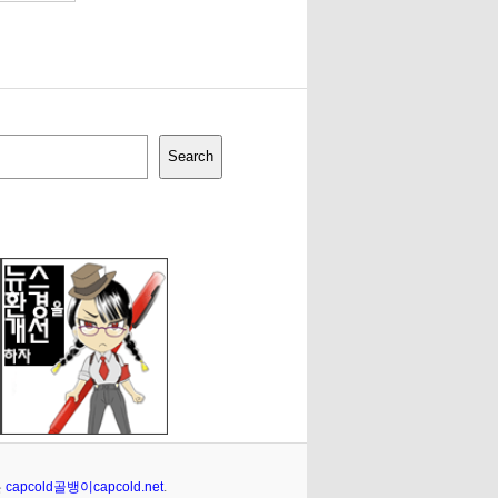
Search
은
capcold골뱅이capcold.net
.