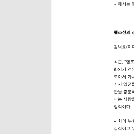
대해서는 
헬조선의 
김낙호(미
최근, “헬
화되기 전
모아서 가차
가서 엽전
판을 충분히
다는 사람
징적이다.
사회의 부
실적이고 무