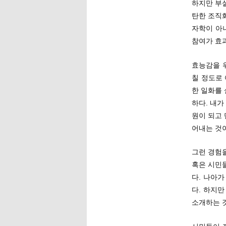
하지만 부
탄한 조직
자학이 아
참여가 효과
효능감을 
칠 정도로
한 일화를 
하다. 내
원이 되고
어내는 것
그런 경험
혹은 시민
다. 나아가
다. 하지
소개하는 것