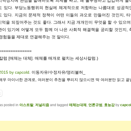
지역정치에 관심을 할애하도록 의제를 짜고, 왜 불투명하고 갑갑하게 돌
도 있다. 부당노동행위의 현실에 체계적으로 저항하는 나름대로 성공적
도 있다. 지금의 문제적 정책이 어떤 이들의 과오로 만들어진 것인지, 
억을 되짚어주는 것도 좋다. 그래서 지금 개개인이 무엇을 할 수 있으며
관이 있기에 어떻게 모두 함께 더 나은 사회적 해결책을 궁리할 것인지, 
 경험들을 제대로 연결해주는 것 말이다.
==============
칼럼 [매체는 대체]. 매체를 매개로 펼치는 세상사칼럼.)
2015 by capcold
. 이동자유/수정자유/영리불허_
 매우 마이너한 관계로, 여러분이 추천을 뿌리지 않으시면 딱 여러분만 읽고 끝
t
as posted in
아스트랄
,
저널리즘
and tagged
매체는대체
,
언론규범
,
효능감
by
capco