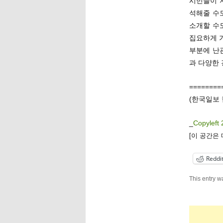
시민들이 
석해줄 수
소개할 수
집요하게 기
부분에 난
과 다양한
========
(한국일보 
_
Copyleft 
[이 공간은
Reddi
This entry w