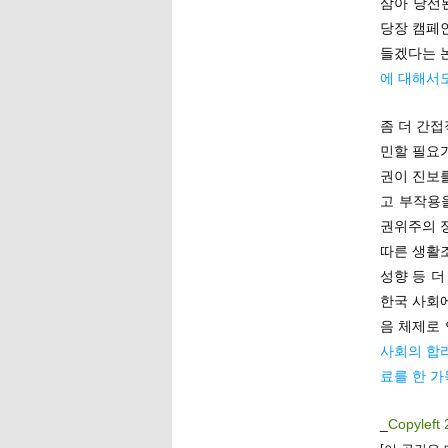
삼아 당선
당장 캠페인
들겠다는 
에 대해서
좀 더 간
민할 필요가
권이 진보
고 부작용
권위주의 
따른 생활조
성향 등 더
한국 사회
음 체제로 
사회의 합
료를 한 
_
Copyleft 