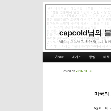
capcold님의
!@#… 오늘날을 위한 몇가지 격언
Main menu
About
엑기스
몽땅
매체
Skip to primary content
Skip to secondary content
Posted on
2016. 11. 30.
미국의 
!@#… 미