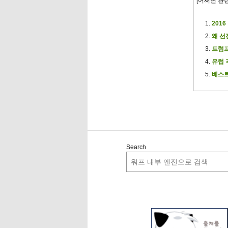
[어쩌면 관
201
왜 선
트럼프
유럽 
베스트
Search