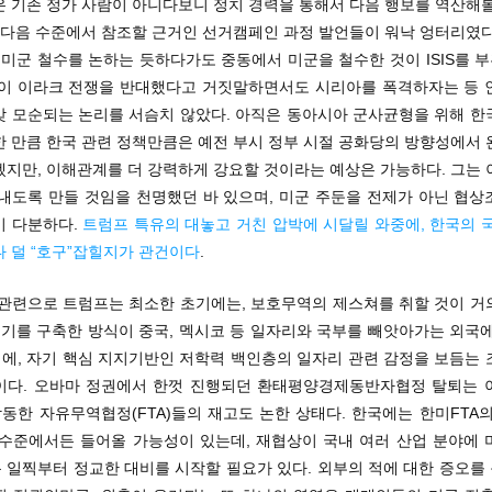
은 기존 정가 사람이 아니다보니 정치 경력을 통해서 다음 행보를 역산해볼
그 다음 수준에서 참조할 근거인 선거캠페인 과정 발언들이 워낙 엉터리였다
 미군 철수를 논하는 듯하다가도 중동에서 미군을 철수한 것이 ISIS를
신이 이라크 전쟁을 반대했다고 거짓말하면서도 시리아를 폭격하자는 등 
갖 모순되는 논리를 서슴치 않았다. 아직은 동아시아 군사균형을 위해 한
한 만큼 한국 관련 정책만큼은 예전 부시 정부 시절 공화당의 방향성에서 
겠지만, 이해관계를 더 강력하게 강요할 것이라는 예상은 가능하다. 그는 
 내도록 만들 것임을 천명했던 바 있으며, 미군 주둔을 전제가 아닌 협상
이 다분하다.
트럼프 특유의 대놓고 거친 압박에 시달릴 와중에, 한국의 
나 덜 “호구”잡힐지가 관건이다
.
 관련으로 트럼프는 최소한 초기에는, 보호무역의 제스쳐를 취할 것이 거
인기를 구축한 방식이 중국, 멕시코 등 일자리와 국부를 빼앗아가는 외국
에, 자기 핵심 지지기반인 저학력 백인층의 일자리 관련 감정을 보듬는 
이다. 오바마 정권에서 한껏 진행되던 환태평양경제동반자협정 탈퇴는 
작동한 자유무역협정(FTA)들의 재고도 논한 상태다. 한국에는 한미FTA
 수준에서든 들어올 가능성이 있는데, 재협상이 국내 여러 산업 분야에 
 일찍부터 정교한 대비를 시작할 필요가 있다. 외부의 적에 대한 증오를