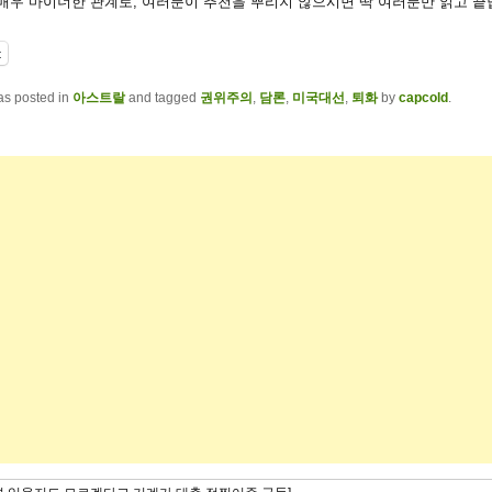
 매우 마이너한 관계로, 여러분이 추천을 뿌리지 않으시면 딱 여러분만 읽고 끝
t
as posted in
아스트랄
and tagged
권위주의
,
담론
,
미국대선
,
퇴화
by
capcold
.