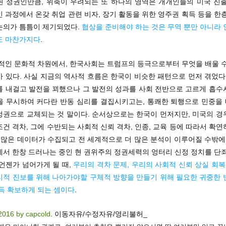
된 정권인만큼, 위축이 우려되는 또 하나의 영역은 개개인들의 미국 진출
 과정에서 온갖 취업 관련 비자, 장기 활동을 위한 영주권 획득 등을 한
논의가 틈틈이 제기되었다.
협상을 준비해야 하는 것은 무역 뿐만 아니라 
도 마찬가지다
.
접적인 문화적 차원에서, 한국사회는 트럼프의 등극으로부터 무엇을 배울 수
 있다. 사실 지금의 역사적 흐름은 한국이 비슷한 패턴으로 먼저 겪었다
를 내걸고 발전을 꾀했으나 그 발전의 성과를 사회 전반으로 고르게 흡수
을 무시하여 커다란 반동 심리를 결집시키고는, 통쾌한 퇴행으로 민중을
정권으로 교체되는 것 말이다. 순서상으로는 한국이 먼저지만, 미국의 경
건 격차, 그에 수반되는 사회적 신뢰 격차, 인종, 교육 등에 따라서 확
 많은 데이터가 수집되고 전 세계적으로 더 많은 분석이 이루어질 수밖에
에서 한창 드러나는 중인 현 권위주의 정권세력의 엉터리 신정 정치를 단죄
언젠가 넘어가게 될 때,
우리의 격차 문제, 우리의 사회적 신뢰 상실 회복
리적 진보를 위해 나아가야할 구체적 방향을 만들기 위해 필요한 귀중한 
가득 확보하게 되는 셈이다
.
2016 by capcold
. 이동자유/수정자유/영리불허_