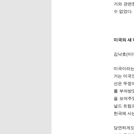
거와 관련
수 없었다.
미국의 새 
김낙호(미
미국이라는
거는 미국인
선은 뚜껑
를 부여받
을 보여주
널드 트럼프
한국에 사는
당연하게도