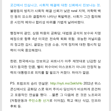
곳간에서 인심나고, 사회적 해결에 대한 신뢰에서 진보나는 것
.
불평등의 방치가 사회적 해결 신뢰가 낮은 rural 지역, 저학력 백
인 등의 요소와 결합하자 나타난 폭발력은, 사회가 그간 합의해
온 시민적 예의나 합리성 따위를 가볍게 날려버렸다.
행정부의 광인, 상원 하원의 공화당, 대법원 공석의 보수파 지명
예정으로 향후 4년 미국은 전속력 퇴화 위험. 유능한 저널리즘
의 정교한 감시, 끝없는 인권 소송, 지역 정치에 대한 항시적 압
력이 더욱 중요해졌다.
한편, 한국에서는 안보외교 파트너가 아주 제멋대로 난감한 상
대가 등극한 만큼, 빨리 허수아비 마스코트가 아니라 안정적 능
력의 대통령으로 외치를 할 필요가 커졌다. 하야가 깔끔.
PS. 트럼프의 승리 연설문:
http://nyti.ms/2ekfsHo
2011년 위스
콘신에서도 공화당 스콧 워커 주지사 당선자가 비슷하게 온건하
고 포용적인 연설을 했다. …물론 그 다음에 온 것은 노조파괴
(저항운동과
주민소환 선거
로 이어짐), 학교 예산 삭감, 인프라
후퇴 등.