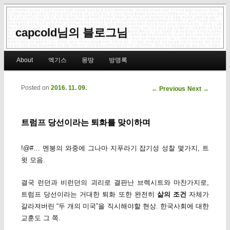
capcold님의 블로그님
Main menu
About
엑기스
몽땅
방명록
Skip to primary content
Skip to secondary content
Posted on
2016. 11. 09.
Post navigation
←
Previous
Next
→
트럼프 당선이라는 퇴화를 맞이하며
!@#… 멘붕의 와중에 그나마 지푸라기 잡기성 성찰 몇가지, 트
윗 모음.
결국 런던과 비런던의 괴리로 결판난 브렉시트와 마찬가지로,
트럼프 당선이라는 거대한 퇴화 또한 완전히
삶의 조건
자체가
갈라져버린 “두 개의 미국”을 직시해야할 현상. 한국사회에 대한
교훈도 그 쪽.