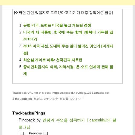
[어쩌면 관련 있을지도 모르겠다고 기계가 대충 점찍어준 글들]
유럽 각국, 트럼프 미국을 놓고 개드립 경쟁
미국의 새 대통령, 한국에 주는 함의 [행복이 가득한 집
201612]
2016 미국 대선, 도대체 무슨 일이 벌어진 것인가 [미게재
본]
최순실 게이트 이후: 천국편과 지옥편
종이만화잡지의 쇠퇴, 지역서점, 온-오프 연계에 관해 짧
게
Trackback URL for this post: https://capcold.net/blog/13361/trackback
4 thoughts on “
트럼프 당선이라는 퇴화를 맞이하며
”
Trackbacks/Pings
Pingback by
멘붕과 수업을 접목하기 | capcold님의 블
로그님
[…] ← Previous […]