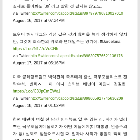
실제로 들어봐도 ‘us’ 라고 말한 것 같지는 않고요.
via Twitter
http://twitter.com/capcold/status/897979796810027010
August 16, 2017 at 07:34PM
트위터 해시태그와 걱정 같은 것의 효력을 높게 생각하지 않지
만, 그것이 최소한의 위로와 연대일수는 있기에. #Barcelona
https://t.co/N177dVuCNh
via Twitter
http://twitter.com/capcold/status/898307576521138176
August 17, 2017 at 05:16PM
미국 공화당트럼프 백악관의 극우매체 출신 극우포풀리스트 전
략수석, 변희ㅈ… 아 아니 스티브 배넌이 마침내 경질됨.
https://t.co/C3JpCmEWo1
via Twitter
http://twitter.com/capcold/status/898605927745630209
August 18, 2017 at 01:02PM
한편 배넌이 며칠 전 남긴 인터뷰로 알 수 있는 건, 자기가 널리
뿌린 극우포풀이데올로기가 어떤 이들에게(미 대통령, 인종주의
자 등) 실제로 받들어모셔질 때 얼마나 사회가 망할지 딱히 별