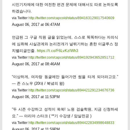
시민기자제에 대한 여전한 편견 문제에 대해서도 따로 논하도록
하겠습니다.
via Twitter
http://twitter.com/capcold/status/894163129017540609
August 06, 2017 at 06:47AM
언급된 그 구글 직원 글을 읽었는데, 스스로 똑똑하다는 자의식
에 심취해 사실관계와 논리전개가 널뛰기하는 흔한 이글루스 정
치밸리글인줄.
https://t.co/F6LvKzIWh3
via Twitter
http://twitter.com/capcold/status/894192943652851712
August 06, 2017 at 08:46AM
“이상하게, 여자랑 동굴에만 들어가면 썸을 타게 되더라고요.”
— 존 스노우 (20대 / 북녘의 왕)
via Twitter
http://twitter.com/capcold/status/894421291234676736
August 06, 2017 at 11:53PM
“두 시즌 수강하고 성적이 쑥쑥! 노원 검술학원, 지금 신청하세
요.” — 아리야 스타크 ( **기 수강생 / 암살전공 )
via Twitter
http://twitter.com/capcold/status/894422834998648833
August 06, 2017 at 11:59PM