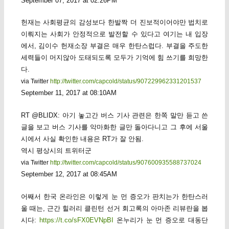
September 07, 2017 at 02:26PM
헌재는 사회평균의 감성보다 한발짝 더 진보적이어야만 법치로
이뤄지는 사회가 안정적으로 발전할 수 있다고 여기는 내 입장
에서, 김이수 헌재소장 부결은 매우 한탄스럽다. 부결을 주도한
세력들이 머지않아 도태되도록 모두가 기억에 힘 쓰기를 희망한
다.
via Twitter
http://twitter.com/capcold/status/907229962331201537
September 11, 2017 at 08:10AM
RT @BLIDX: 아기 놓고간 버스 기사 관련은 한쪽 말만 듣고 쓴
글을 보고 버스 기사를 악마화한 글만 돌아다니고 그 후에 서울
시에서 사실 확인한 내용은 RT가 잘 안됨.
역시 평상시의 트위터군
via Twitter
http://twitter.com/capcold/status/907600935588737024
September 12, 2017 at 08:45AM
어째서 한국 온라인은 이렇게 눈 먼 증오가 판치는가 한탄스러
울 때는, 근간 힐러리 클린턴 선거 회고록의 아마존 리뷰란을 봅
시다:
https://t.co/sFX0EVNpBI
온누리가 눈 먼 증오로 대동단