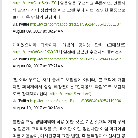
https://t.co/OUnSzjncZC
| 알음알음 구전되고 추론되던, 언론사
와 삼성의 사이 성립해온 어떤 오랜 부패 패턴. 선명한 물증으로
보니 더욱 망함의 전당이다.
via Twitter
http://twitter.com/capcold/status/895244386413531137
August 09, 2017 at 06:24AM
재미있으니까 과학이다: 야밤의 공대생 만화 (고대신문)
https://t.co/WGznJKVnVU
| 일전에 남겼던 추천사의 풀버전격.
via Twitter
http://twitter.com/capcold/status/895258762944147457
August 09, 2017 at 07:21AM
“일”이라 부르는 자기 출세로 보답할게 아니라, 큰 조작에 가담
하면 과학계에서 영영 매장된다는 “인과응보 확립”으로 보답하
도록 강제해야 한다.
https://t.co/qtSEnJbAQJ
via Twitter
http://twitter.com/capcold/status/895604048254119936
August 10, 2017 at 06:13AM
불안감 조성 경범죄밖에 적용 못한 것은, 기존 잣대의 계획 구체
성 같은게 고려되었을 듯. 하지만 이런 정신나간 여혐 미디어범
죄를 거울삼아, 매체환경의 그간 발달, 즉 불특정다수 실시간 공