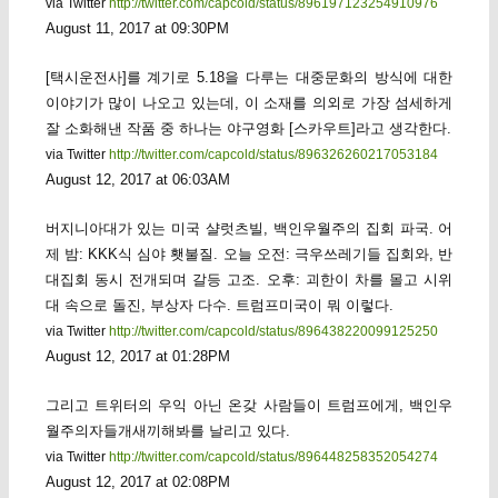
via Twitter
http://twitter.com/capcold/status/896197123254910976
August 11, 2017 at 09:30PM
[택시운전사]를 계기로 5.18을 다루는 대중문화의 방식에 대한
이야기가 많이 나오고 있는데, 이 소재를 의외로 가장 섬세하게
잘 소화해낸 작품 중 하나는 야구영화 [스카우트]라고 생각한다.
via Twitter
http://twitter.com/capcold/status/896326260217053184
August 12, 2017 at 06:03AM
버지니아대가 있는 미국 샬럿츠빌, 백인우월주의 집회 파국. 어
제 밤: KKK식 심야 횃불질. 오늘 오전: 극우쓰레기들 집회와, 반
대집회 동시 전개되며 갈등 고조. 오후: 괴한이 차를 몰고 시위
대 속으로 돌진, 부상자 다수. 트럼프미국이 뭐 이렇다.
via Twitter
http://twitter.com/capcold/status/896438220099125250
August 12, 2017 at 01:28PM
그리고 트위터의 우익 아닌 온갖 사람들이 트럼프에게, 백인우
월주의자들개새끼해봐를 날리고 있다.
via Twitter
http://twitter.com/capcold/status/896448258352054274
August 12, 2017 at 02:08PM