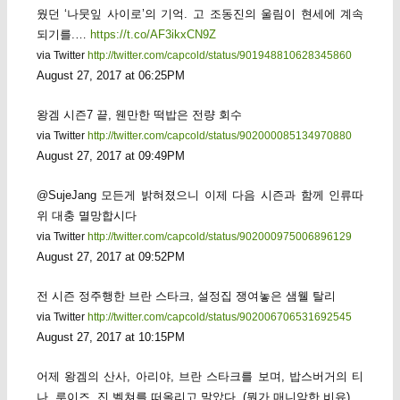
웠던 ‘나뭇잎 사이로’의 기억. 고 조동진의 울림이 현세에 계속
되기를.…
https://t.co/AF3ikxCN9Z
via Twitter
http://twitter.com/capcold/status/901948810628345860
August 27, 2017 at 06:25PM
왕겜 시즌7 끝, 웬만한 떡밥은 전량 회수
via Twitter
http://twitter.com/capcold/status/902000085134970880
August 27, 2017 at 09:49PM
@SujeJang 모든게 밝혀졌으니 이제 다음 시즌과 함께 인류따
위 대충 멸망합시다
via Twitter
http://twitter.com/capcold/status/902000975006896129
August 27, 2017 at 09:52PM
전 시즌 정주행한 브란 스타크, 설정집 쟁여놓은 샘웰 탈리
via Twitter
http://twitter.com/capcold/status/902006706531692545
August 27, 2017 at 10:15PM
어제 왕겜의 산사, 아리야, 브란 스타크를 보며, 밥스버거의 티
나, 루이즈, 진 벨쳐를 떠올리고 말았다. (뭔가 매니악한 비유)