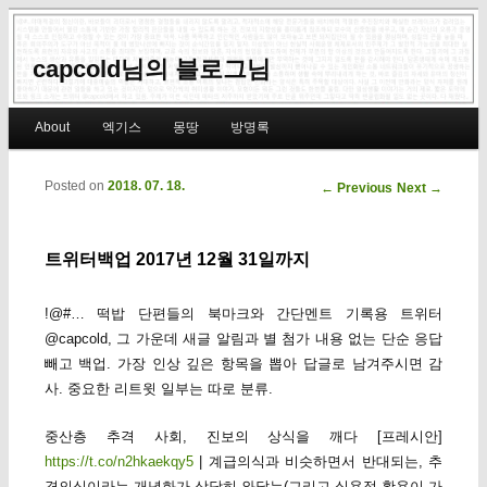
capcold님의 블로그님
Main menu
About
엑기스
몽땅
방명록
Skip to primary content
Skip to secondary content
Posted on
2018. 07. 18.
Post navigation
←
Previous
Next
→
트위터백업 2017년 12월 31일까지
!@#… 떡밥 단편들의 북마크와 간단멘트 기록용 트위터
@capcold, 그 가운데 새글 알림과 별 첨가 내용 없는 단순 응답
빼고 백업. 가장 인상 깊은 항목을 뽑아 답글로 남겨주시면 감
사. 중요한 리트윗 일부는 따로 분류.
중산층 추격 사회, 진보의 상식을 깨다 [프레시안]
https://t.co/n2hkaekqy5
| 계급의식과 비슷하면서 반대되는, 추
격의식이라는 개념화가 상당히 와닿는(그리고 실용적 활용이 가