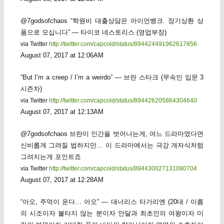
@7godsofchaos “학원비 대출상담은 아이언뱅크. 장기상환 상
품으로 모십니다” — 타이코 네스토리스 (영업부장)
via Twitter
http://twitter.com/capcold/status/894424491962617856
August 07, 2017 at 12:06AM
“But I’m a creep / I’m a weirdo” — 브란 스타크 (무속인 입문 3
시즌차)
via Twitter
http://twitter.com/capcold/status/894426205864304640
August 07, 2017 at 12:13AM
@7godsofchaos 브란이 인간을 벗어나는게, 여느 드라마였다면
신비롭게 그려질 법하지만… 이 드라마에서는 극강 개자식처럼
그려지는게 포인트죠
via Twitter
http://twitter.com/capcold/status/894430027131080704
August 07, 2017 at 12:28AM
“아오, 주먹이 운다… 아오” — 대너리스 타가리옌 (20대 / 이름
의 시조이자 불타지 않는 분이자 안달과 최초인의 여왕이자 미