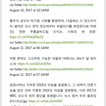
via Twitter
http://twitter.com/capcold/status/895664753523150848
August 10, 2017 at 10:14AM
황우석 공모자 박기영 사퇴를 환영하며, 다음에는 이 정도까지
의 결격은 인사 문턱 첫단계부터 좌절되기를 희망한다(& 탁현
민). 한편 주홍글씨드립 오지는, 사퇴의 변 전문:
https://t.co/0XhKjB4bJQ
via Twitter
http://twitter.com/capcold/status/895966771999625216
August 11, 2017 at 06:14AM
여튼 현재도 고소하면 가능한 것들에 대해서는 sbs가 잘 정리
소개:
https://t.co/wD2vErERst
via Twitter
http://twitter.com/capcold/status/895980640369229824
August 11, 2017 at 07:10AM
정권낙하산 거부한 2010년 파업을 응원했고, 그 세력이 언론기
능을 망친 것에 저항한 2012년 파업을 응원했듯, 이번 2017년
MBC 보도국 제작 중단을 응원합니다. 뉴스 앵커 하차 클로징
(미디어오늘):
https://t.co/tpLcbUm5bP