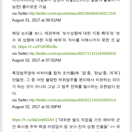
능한) 흥미로운 가설.
via Twitter
http://twitter.com/capcold/status/892384884546617345
August 01, 2017 at 09:01AM
해당 논리를 보니, 재판부에 ‘보수성향에 대한 지원 확대’와 ‘보
수 외 성향에 대한 지원 배제’의 차이를 이해시키지 못한 것 같
다.
https://t.co/FUIOl0n3lu
via Twitter
http://twitter.com/capcold/status/892717161264930816
August 02, 2017 at 07:02AM
특정범주명에 비하어를 합쳐 조어를(예: ‘맘’충, ‘한남’충, 개’독’)
만들면, 그 중 어떤 불량한 하위범주를 분리해서 비판하는 의미
가 되는 것이 아니라 그냥 그 범주 전체를 멸시하는 표현법이 된
다.
via Twitter
http://twitter.com/capcold/status/892822165342605314
August 02, 2017 at 01:59PM
https://t.co/4aGmbhGArt
| “대부분 별도 직업을 가진 예비역 군
인·회사원·주부·학생·자영업자 등 보수·친여 성향 인물들” => 국