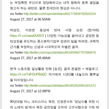
는 부정확한 우산으로 정당화하고는 내적 평화와 동류 결집을
찾고자 하는 패턴은, 물론 한국만의 현상은 아니다.
via Twitter
http://twitter.com/capcold/status/901773839792820224
August 27, 2017 at 06:50AM
박성진, 이번엔 동성애 반대 서명 논란 (한겨레)
https://t.co/zawa0UtIEO
| 다양한 가능성을 끌어내고 공정한 동
반성장을 유도하는 중소벤처기업부 장관의 일을 하려면, 과학적
근거를 부정하는 신념과 시대착오적 차별은 결격.
via Twitter
http://twitter.com/capcold/status/901803667757699076
August 27, 2017 at 08:48AM
본격 노동조합 일상활동 만화 [송곳], 결국 완결편 + 에필로그.
https://t.co/TdFGUFBdQC
작가에게 시즌2를 내놓으라 뽐뿌넣
을 타이밍입니다.
via Twitter
http://twitter.com/capcold/status/901853924961001472
August 27, 2017 at 12:08PM
90년대말 어느 크리스마스 목전, 인권콘서트 ‘양심수를 위한 시
와 노래의 밤’에서 꽉찬 공연장을 오히려 고즈넉함으로 가득 채