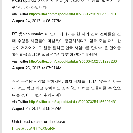
@aichupanda 가치전복 전문(?) 만화가의 이름을 빌어온 “귀
귀”력… 아 아닙니다
via Twitter
http://twitter.com/capcold/status/900862207084433411
August 24, 2017 at 06:27PM
RT @aichupanda: 이 단어 이야기는 한 다리 건너 전해들은 건
데 수많은 사람들이 미칠듯이 궁금해하다가 결국 오늘 어느 한
분이 저자에게 그 말을 알려준 한국 사람(!)을 만나서 원 단어를
확인하셨습니다! 정답은 “큰 그릇”이었다고 하네요.
via Twitter
http://twitter.com/capcold/status/901064502531297280
August 25, 2017 at 07:51AM
한편 긍정왕 시각을 취하자면, 법치 자체를 버리지 않는 한 아무
리 깎고 깎고 깎고 깎아줘도 징역 5년 이하로 만들어줄 수 없었
다는 것 (…그런거 취하지마)
via Twitter
http://twitter.com/capcold/status/901073254156308481
August 25, 2017 at 08:26AM
Unfettered racism on the loose
https://t.co/7fYYoX5GRP