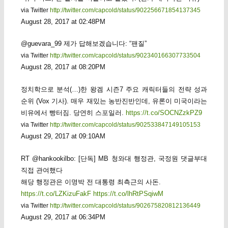
via Twitter
http://twitter.com/capcold/status/902256671854137345
August 28, 2017 at 02:48PM
@guevara_99 제가 답해보겠습니다: “팬질”
via Twitter
http://twitter.com/capcold/status/902340166307733504
August 28, 2017 at 08:20PM
정치학으로 분석(…)한 왕겜 시즌7 주요 캐릭터들의 전략 성과
순위 (Vox 기사). 매우 재밌는 농반진반인데, 유론이 미국이라는
비유에서 빵터짐. 당연히 스포일러.
https://t.co/SOCNZzkPZ9
via Twitter
http://twitter.com/capcold/status/902533847149105153
August 29, 2017 at 09:10AM
RT @hankookilbo: [단독] MB 청와대 행정관, 국정원 댓글부대
직접 관여했다
해당 행정관은 이명박 전 대통령 최측근의 사돈.
https://t.co/LZKizuFakF
https://t.co/lhRtPSqiwM
via Twitter
http://twitter.com/capcold/status/902675820812136449
August 29, 2017 at 06:34PM