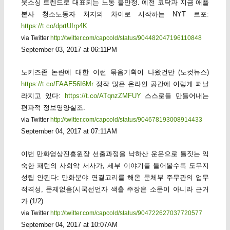
웃소싱 트렌드로 대표되는 노동 불안정. 예전 코닥과 지금 애플
본사 청소노동자 처지의 차이로 시작하는 NYT 르포:
https://t.co/dprtUIrp4K
via Twitter
http://twitter.com/capcold/status/904482047196110848
September 03, 2017 at 06:11PM
노키즈존 논란에 대한 이런 묶음기획이 나왔건만 (노컷뉴스)
https://t.co/FAAE56I6Mr
정작 많은 온라인 공간에 이렇게 퍼날
라지고 있다:
https://t.co/ATqnzZMFUY
스스로들 만들어내는
편파적 정보영양실조.
via Twitter
http://twitter.com/capcold/status/904678193008914433
September 04, 2017 at 07:11AM
이번 만화영상진흥원장 선출과정을 낙하산 운운으로 틀짓는 익
숙한 패턴의 사회악 서사가, 세부 이야기를 들어볼수록 도무지
성립 안된다: 만화분야 연결고리를 해온 문체부 주무관의 업무
적격성, 문제없음(시국선언자 색출 주장은 소문이 아니라 근거
가 (1/2)
via Twitter
http://twitter.com/capcold/status/904722627037720577
September 04, 2017 at 10:07AM