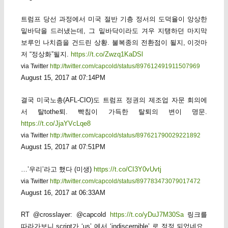
트럼프 당선 과정에서 미국 절반 기층 정서의 도덕율이 앙상한
밑바닥을 드러냈는데, 그 밑바닥이라도 겨우 지탱하던 마지막
보루인 나치즘을 건드린 상황. 불복종의 전환점이 될지, 이것마
저 “정상화”될지.
https://t.co/Zwzq1KaDSl
via Twitter
http://twitter.com/capcold/status/897612491911507969
August 15, 2017 at 07:14PM
결국 미국노총(AFL-CIO)도 트럼프 정권의 제조업 자문 회의에
서 탈tothe퇴. 빡침이 가득한 탈퇴의 변이 명문.
https://t.co/JjaYVcLqe8
via Twitter
http://twitter.com/capcold/status/897621790029221892
August 15, 2017 at 07:51PM
…’우리’라고 했다 (미생)
https://t.co/CI3Y0vUvtj
via Twitter
http://twitter.com/capcold/status/897783473079017472
August 16, 2017 at 06:33AM
RT @crosslayer: @capcold
https://t.co/yDuJ7M30Sa
링크를
따라가보니 script가 ‘us’ 에서 ‘indiscernible’ 로 정정 되었네요..