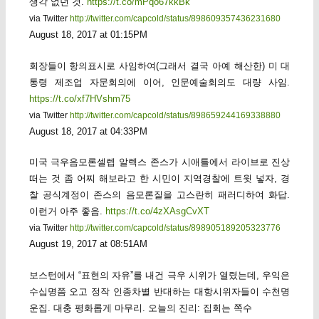
생각 없던 것.
https://t.co/mPqo67kkBk
via Twitter
http://twitter.com/capcold/status/898609357436231680
August 18, 2017 at 01:15PM
회장들이 항의표시로 사임하여(그래서 결국 아예 해산한) 미 대
통령 제조업 자문회의에 이어, 인문예술회의도 대량 사임.
https://t.co/xf7HVshm75
via Twitter
http://twitter.com/capcold/status/898659244169338880
August 18, 2017 at 04:33PM
미국 극우음모론셀렙 알렉스 존스가 시애틀에서 라이브로 진상
떠는 것 좀 어찌 해보라고 한 시민이 지역경찰에 트윗 넣자, 경
찰 공식계정이 존스의 음모론질을 고스란히 패러디하여 화답.
이런거 아주 좋음.
https://t.co/4zXAsgCvXT
via Twitter
http://twitter.com/capcold/status/898905189205323776
August 19, 2017 at 08:51AM
보스턴에서 “표현의 자유”를 내건 극우 시위가 열렸는데, 우익은
수십명쯤 오고 정작 인종차별 반대하는 대항시위자들이 수천명
운집. 대충 평화롭게 마무리. 오늘의 진리: 집회는 쪽수