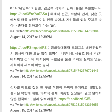
8.14 “위안부” 기림일, 김금숙 작가의 만화 [풀]을 추천합니다.
https://t.co/3EnYAuTASu
| 체계적 빈곤, 수탈의 관계, 낮은 곳
에서도 더욱 낮았던 여성 인권 속에서, 자신들의 삶의 주체로 솟
아나 존재를 전하고야 마는 ‘풀’.
via Twitter
http://twitter.com/capcold/status/897150794314768384
August 14, 2017 at 12:39PM
https://t.co/PSmqxnkfPZ
미공화당대통령 트럼프의 백인우월주
의 참사에 대한 오늘 입장 표명이, 너무나도 세월호 당시 박2의
데자뷔인 것이다. 마지못해 나왔음을 숨길 의지도 실력도 없는,
사회의식 제로의 어떤 경지.
via Twitter
http://twitter.com/capcold/status/897154742576701446
August 14, 2017 at 12:55PM
성차별 메모로 잘린 전 구글 직원이 과학적 근거라고 내밀었던
설익은 떡밥에 대한, 과학적 분쇄. 비슷한 진상들이 결코 덜하지
않은 한국에도, 널리 읽혀야할듯.
https://t.co/i8aztUGlf6
via Twitter
http://twitter.com/capcold/status/897512315943366656
August 15, 2017 at 12:36PM