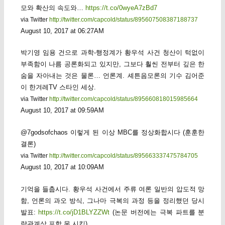
모와 확산의 속도와…
https://t.co/0wyeA7zBd7
via Twitter
http://twitter.com/capcold/status/895607508387188737
August 10, 2017 at 06:27AM
박기영 임용 건으로 과학-행정계가 황우석 사건 청산이 턱없이
부족함이 나름 공론화되고 있지만, 그보다 훨씬 전부터 깊은 한
숨을 자아내는 것은 물론… 언론계. 셰튼음모론의 기수 김어준
이 한겨레TV 스타인 세상.
via Twitter
http://twitter.com/capcold/status/895660818015985664
August 10, 2017 at 09:59AM
@7godsofchaos 이렇게 된 이상 MBC를 정상화합시다 (훈훈한
결론)
via Twitter
http://twitter.com/capcold/status/895663337475784705
August 10, 2017 at 10:09AM
기억을 들춥시다. 황우석 사건에서 주류 여론 일반의 압도적 망
함, 언론의 과오 방식, 그나마 극복의 과정 등을 정리했던 당시
발표:
https://t.co/jD1BLYZZWt
(논문 버전에는 극복 파트를 분
량관계상 포함 못 시킴)