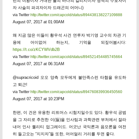
린의 여왕이자 거대한 풀의 바다의 칼리시이자 영역의 수호자이
자 사슬의 파괴자이자 드래곤의 어머니)
via Twitter
http://twitter.com/capcold/status/894438138227109888
August 07, 2017 at 01:00AM
왜 지금 많은 이들이 황우석 사건 연루자 박기영 교수의 차관 기
용에 어이없어 하는지, 기억을 되짚어봅시다:
https://t.co/zKCYWVdb2B
via Twitter
http://twitter.com/capcold/status/894521454485745664
August 07, 2017 at 06:31AM
@supracricoid 오오 양측 모두에게 불만족스런 타협을 유도하
고 퇴근!
via Twitter
http://twitter.com/capcold/status/894760839936450560
August 07, 2017 at 10:23PM
한편, 이 건은 유용한 리트머스 시험지일수도 있다. 황우석 공범
을 그 자리로 추천한 이(들)을 인사팀과 과학관련 부처에서 잘라
내어 인사 퀄리티 업그레이드. 어긋난 국익론과 음모론을 여전
히 들고오는 “지지자”들 또한, 머어얼리 거리를 두면 좋다.