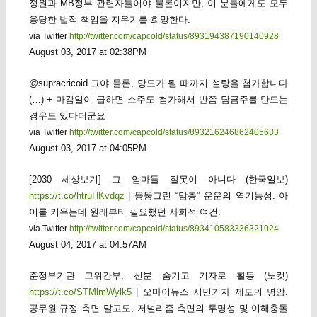
정원과 MB정부 관련자들이야 물론이지만, 이 분들에게도 모두
응당한 법적 책임을 지우기를 희망한다.
via Twitter
http://twitter.com/capcold/status/893194387190140928
August 03, 2017 at 02:38PM
@supracricoid 그야 물론, 당도가 될 때까지 설탕을 첨가합니다
(…) + 마감일이 급하면 소주도 첨가해서 반쯤 담금주를 만드는
경우도 있다더군요
via Twitter
http://twitter.com/capcold/status/893216246862405633
August 03, 2017 at 04:05PM
[2030 세상보기] 그 엄마들 잘못이 아니다 (한국일보)
https://t.co/htruHKvdqz
| 뭉뚱그린 “맘충” 운운의 역기능성. 아
이를 키우는데 원래부터 필요했던 사회적 여건.
via Twitter
http://twitter.com/capcold/status/893410583336321024
August 04, 2017 at 04:57AM
준정부기관 고위간부, 신분 숨기고 기자로 활동 (노컷)
https://t.co/STMlmWylk5
| 오마이뉴스 시민기자 제도의 명암.
공무원 규정 측면 말고도, 저널리즘 측면의 투명성 및 이해충돌