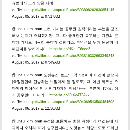
규범에서 크게 망한 사례.
via Twitter
http://twitter.com/capcold/status/893808262830854145
August 05, 2017 at 07:17AM
@junsu_kim_omn 노컷 기사는 공무원 겸직이라는 부분을 강조
해서 논지가 흐려졌지만, 그보다 중요한건 복무하는 기관의 분
야와 기사로 비판한 분야가 겹친거죠. 투명성을 위해 완전히 이
해관계를 밝히거나(…
https://t.co/dKeLC6aco3
via Twitter
http://twitter.com/capcold/status/893816332663349248
August 05, 2017 at 07:49AM
@junsu_kim_omn 노컷뉴스 보도의 악의성이야 이견이 없으나
(국정원건에 편승하는 느낌마저 들 정도로), 제 이번 화두는 오
마이의 핵심장점인 시민기자제의 악용가능성 부분이니까요. 정
식 공무원이 아니라…
https://t.co/OjXo4T32kx
via Twitter
http://twitter.com/capcold/status/894069543500484608
August 06, 2017 at 12:36AM
@junsu_kim_omn 논점을 보론하는 흔한 과정이라 여겼는데 사
과라니 오히려 제가 송구합니다;; 노컷뉴스 해당보도로 드러난