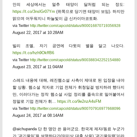
안의 세상에서는 얼추 태양이 달처럼 되는 정도:
https://t.co/3nslGr07Ym
(위쪽으로 당기면 태양이 보임). 하지만
맑으며 어두워지니 하늘빛이 급 신카이마코토화.
via Twitter
http://twitter.com/capcold/status/900016870719356928
August 22, 2017 at 10:28AM
빌리 조엘, 자기 공연에 다윗의 별을 달고 나오다.
https://t.co/hzh9OkffB6
via Twitter
http://twitter.com/capcold/status/900388342252154880
August 23, 2017 at 11:04AM
스레드 내용에 대해, 레진웹소설 사측이 제대로 된 입장을 내야
할 상황. 웹소설 적자로 기업 전체가 휘청일걸 방지하려 했다지
만, 이러다가는 정작 웹소설 사업 정리를 졸속으로 밀어붙여서
정말로 기업 전체가 휘…
https://t.co/9e2nzA4sFM
via Twitter
http://twitter.com/capcold/status/900707916977668096
August 24, 2017 at 08:14AM
@aichupanda 단 한 명만 쓴 용어군요. 한국계 제자/동료 누군가
가 ‘귀기울임’을 설명하다가(의미상 대충 상응) ‘귀기울임력’이라