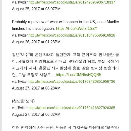
via Twitter
http://twitter.com/capcold/status/901249696936718337
August 25, 2017 at 08:07PM
Probably a preview of what will happen in the US, once Mueller
finishes his investigation:
https://t.co/kWcfzr1SZY
via Twitter
http://twitter.com/capcold/status/901510475585916928
August 26, 2017 at 01:23PM
청년”보수”의 콘텐츠라고 들만한게 고작 근거부족 안보불안 몰
이, 세월호에 천암함으로 상쇄질, 4대강오염 옹호, 부실 국정 역
사교과서 지지, 홍준표 돼지발정제 옹호 같은 반지성 반윤리라
면, 그냥 우정도 사랑도…
https://t.co/DMNhsHQQB5
via Twitter
http://twitter.com/capcold/status/901768430851956736
August 27, 2017 at 06:28AM
(천안함 오타)
via Twitter
http://twitter.com/capcold/status/901769416827920385
August 27, 2017 at 06:32AM
여러 반지성적 사안 판단, 반윤리적 가치관을 마음대로 “보수”라