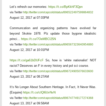
Let’s refresh our memories:
https://t.co/BpKkhF3Qpn
via Twitter
http://twitter.com/capcold/status/896522497599864832
August 12, 2017 at 07:03PM
Communcation and organizing patterns have evolved far
beyond Skokie 1978. Plz update those bygone idealistic
princi…
https://t.co/7OeMBCI25N
via Twitter
http://twitter.com/capcold/status/896567323640954880
August 12, 2017 at 10:01PM
https://t.co/ga61bDUFcF
So, how is ‘white nationalist’ NOT
racist? Deserves an F in every history and pol sci course.
via Twitter
http://twitter.com/capcold/status/896724905076633600
August 13, 2017 at 08:27AM
It’s No Longer About Southern Heritage. In Fact, It Never Was.
(Esquire)
https://t.co/clQl6UvNvN
via Twitter
http://twitter.com/capcold/status/896747749177274368
August 13, 2017 at 09:58AM