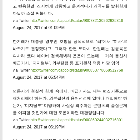
고 변용한걸, 진지하게 감동하고 옮겨적다가 왜곡귀를 발휘한게
아닐까 소설 써봅니다.
via Twitter
http://twitter.com/capcold/status/900782130262925318
August 24, 2017 at 01:09PM
한겨레가 대통령 영부인 호칭을 공식적으로 “씨”에서 “여사”로
바꾸기로 결정했다고. 그러자 한편 또다시 한걸레는 김윤옥은
여사라 했다 네이버 검색해봐라 운운이 도는데… 거의 통신사
배급기사, ‘디지털부’, 외부칼럼 등 표기원칙 적용 바깥 영역.
via Twitter
http://twitter.com/capcold/status/900853778068512768
August 24, 2017 at 05:54PM
언론사의 현실적 한계 속에서, 배급기사도 내부 편집기준으로
재처리해야 하는가, 외부필진의 용어선정에 얼마나 개입해야 하
는가, “디지털부” 미명하에 사실상 외주화된 콘텐츠의 품질문제
를 어찌할 것인가에 대한 토론이라면 대환영입니다.
via Twitter
http://twitter.com/capcold/status/900860244032716801
August 24, 2017 at 06:19PM