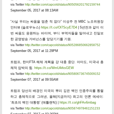
via Twitter
http://twitter.com/capcold/status/905056201792159744
September 05, 2017 at 08:13AM
“사실 우리는 싸움을 멈춘 적 없다” 이성주 전 MBC 노조위원장
인터뷰 (슬로우뉴스)
https://t.co/Ol7ScyE7D4
| 5년전과 같이 이
번 싸움도 응원하는 바이며, 부디 부역자들을 밀어내고 진일보
한 공영방송 거버넌스를 앞당기기를 기원.
via Twitter
http://twitter.com/capcold/status/905286850662858752
September 05, 2017 at 11:29PM
트럼프, 한미FTA 해체 계획을 걍 대충 중단. 아마도, 미국내 총
체적 압박의 힘.
https://t.co/WmU4rksGEW
via Twitter
http://twitter.com/capcold/status/905806736745009152
September 07, 2017 at 09:55AM
트럼프 당선의 배경인 미국의 뿌리 깊은 백인 인종주의를 통렬
하고 총체적으로 그려낸, 올해(지금까지) 최고의 언론 에세이:
‘최초의 백인 대통령’ (애틀랜틱) |
https://t.co/ghFAv6mbag
via Twitter
http://twitter.com/capcold/status/905874978461151233